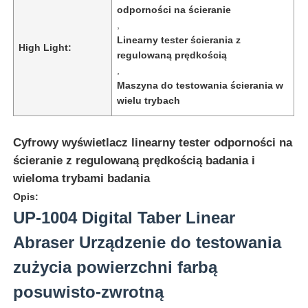
odporności na ścieranie
,
Linearny tester ścierania z
High Light:
regulowaną prędkością
,
Maszyna do testowania ścierania w
wielu trybach
Cyfrowy wyświetlacz linearny tester odporności na
ścieranie z regulowaną prędkością badania i
wieloma trybami badania
Opis:
UP-1004 Digital Taber Linear
Dom
Abraser Urządzenie do testowania
Produkty
zużycia powierzchni farbą
posuwisto-zwrotną
O nas