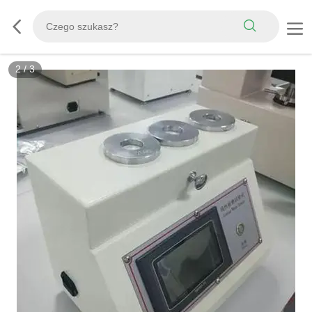
3
/
3