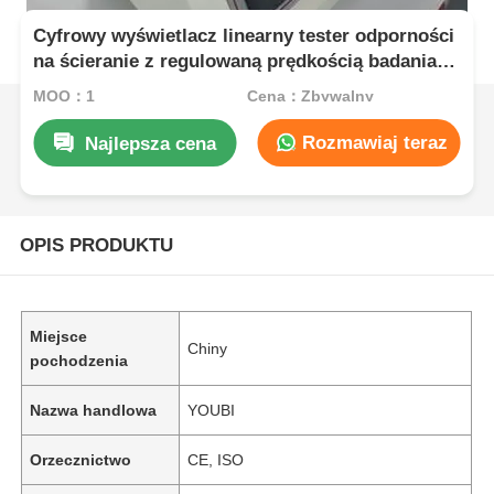
Cyfrowy wyświetlacz linearny tester odporności
na ścieranie z regulowaną prędkością badania i
wieloma trybami badania
MOQ：1
Cena：Zbywalny
Rozmawiaj teraz
Najlepsza cena
OPIS PRODUKTU
Miejsce
Chiny
pochodzenia
Nazwa handlowa
YOUBI
Orzecznictwo
CE, ISO