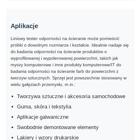
Maszyna do testowania udarności
Aplikacje
maszyna do badania ścierania
Liniowy tester odporności na ścieranie może pomieścić
próbki o dowolnym rozmiarze i kształcie. Idealnie nadaje się
do badania odporności na ścieranie produktów o
sprzęt do badania gumy
wyprofilowanej i wypolerowanej powierzchni, takich jak
myszy komputerowe i inne produkty komputerowe/IT do
badania odporności na ścieranie farb do powierzchni z
Sprzęt do testowania obuwia
tworzyw sztucznych. Sprzęt jest powszechnie stosowany w
wielu gałęziach przemysłu, m.in.:
Sprzęt do badania materiałów budowlanych
Tworzywa sztuczne i akcesoria samochodowe
Guma, skóra i tekstylia
Sprzęt do badania opakowań
Aplikacje galwaniczne
Swobodnie demontowane elementy
Sprzęt do badań klejnotów
Lakiery i wzory drukarskie