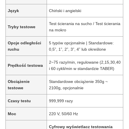
Język
Chiński i angielski
Test ścierania na sucho / Test ścierania
Tryby testowe
na mokro
Opcje odległości
5 typów opcjonalnie | Standardowe:
ruchu
0,5”, 1”, 2”, 3”, 4” lub określone
2~75 razy/min, regulowane (2,15,30,40
Prędkość testowa
i 60 cykli/min w standardzie TABER)
Obciążenie
Standardowe obciążenie 350g ~
testowe
2100g, opcjonalnie
Czasy testu
999,999 razy
Moc
220 V, 50/60 Hz
Cyfrowy wyświetlacz testowania