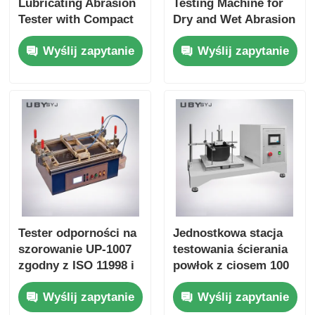
Lubricating Abrasion
Testing Machine for
Tester with Compact
Dry and Wet Abrasion
Structure and User-
Test with Adjustable
Wyślij zapytanie
Wyślij zapytanie
Friendly Interface for
Load Range and Real-
Friction and Wear
time Friction
Resistance Testing
Coefficient Display
Tester odporności na
Jednostkowa stacja
szorowanie UP-1007
testowania ścierania
zgodny z ISO 11998 i
powłok z ciosem 100
ASTM D2486 z
mm ± 5 mm i
Wyślij zapytanie
Wyślij zapytanie
częstotliwością ruchu
prędkością 6,5 ± 0,2
szczotki 37 ± 1
m/min do badań