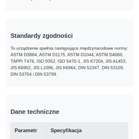
maszyna do testowania tkanin
Kontroler temperatury i wilgotności
Standardy zgodności
To urządzenie spełnia następujące międzynarodowe normy:
Badanie twardości
ASTM D3884, ASTM D1175, ASTM D1044, ASTM D4060,
TAPPI T476, ISO 9352, ISO 5470-1, JIS K7204, JIS A1453,
JIS K6902, JIS L1096, JIS K6964, DIN 52347, DIN 53109,
DIN 53754 i DIN 53799.
Dane techniczne
Parametr
Specyfikacja