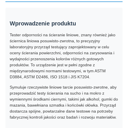
Wycieczka po fabryce
Wprowadzenie produktu
Kontrola jakości
Tester odporności na ścieranie liniowe, znany również jako
ściernica liniowa posuwisto-zwrotna, to precyzyjny
laboratoryjny przyrząd testujący zaprojektowany w celu
Skontaktuj się z nami
oceny ścierania powierzchni, odporności na zarysowania i
wydajności przenoszenia kolorów różnych gotowych
produktów. To urządzenie jest w pełni zgodne z
Poprosić o wycenę
międzynarodowymi normami testowymi, w tym ASTM
D3884, ASTM D2486, ISO 1518 i JIS K7204.
Symuluje rzeczywiste liniowe tarcie posuwisto-zwrotne, aby
Sprzęt do badań laboratoryjnych
przeprowadzić testy ścierania na sucho i na mokro z
wymiennymi środkami ciernymi, takimi jak alkohol, gumki do
mazania, bawełniana szmatka i końcówki ołówka. Przyrząd
Komora do badań środowiskowych
dostarcza spójne, powtarzalne dane testowe na potrzeby
fabrycznej kontroli jakości oraz badań i rozwoju materiałów.
Uniwersalna maszyna testująca