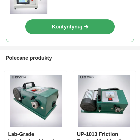
badania i wieloma trybami
badania
Kontyntynuj
Polecane produkty
Lab-Grade
UP-1013 Friction