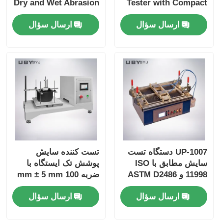
Dry and Wet Abrasion
Tester with Compact
Test with Adjustable
Structure and User-
ارسال سؤال
ارسال سؤال
Load Range and Real-
Friendly Interface for
time Friction
Friction and Wear
Coefficient Display
Resistance Testing
UP-1007 دستگاه تست
تست کننده سایش
سایش مطابق با ISO
پوشش تک ایستگاه با
11998 و ASTM D2486
ضربه 100 mm ± 5 mm
با فرکانس حرکت برس
و سرعت 6.5 ± 0.2m /
ارسال سؤال
ارسال سؤال
37 ± 1 دور در دقیقه و
min برای آزمایش دوام
بدنه آلومینیومی آندایز
شده