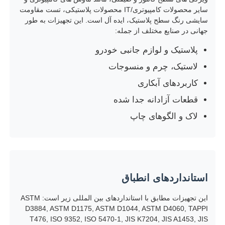
سایر محصولات کامپیوتری/IT محصولات پلاستیکی، تست مقاومت
سایشی رنگ سطح پلاستیک، ایده آل است. این تجهیزات به طور
دستگاه تست ضربه
جهانی در صنایع مختلف از جمله:
پلاستیک و لوازم جانبی خودرو
دستگاه آزمایش سایش
لاستیک، چرم و منسوجات
کاربردهای آبکاری
تجهیزات تست لاستیک
قطعات آزادانه جدا شده
لاک و الگوهای چاپ
تجهیزات تست کفش
تجهیزات آزمایش مواد ساختمانی
استانداردهای انطباق
تجهیزات آزمایش بسته بندی
این تجهیزات مطابق با استانداردهای بین المللی زیر است: ASTM
D3884, ASTM D1175, ASTM D1044, ASTM D4060, TAPPI
تجهیزات آزمایش چسب
T476, ISO 9352, ISO 5470-1, JIS K7204, JIS A1453, JIS