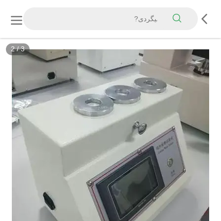
3
/
3