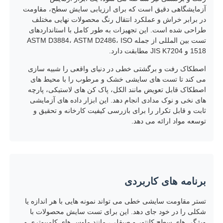
آزمایشگاهی دقیق است که برای ارزیابی سایش سطح، مقاومت
در برابر خراش و عملکرد انتقال رنگ محصولات نهایی مختلف
کارخانه تور
طراحی شده است. این تجهیزات به طور کامل با استانداردهای
تست بین المللی از جمله ASTM D3884، ASTM D2486، ISO
1518 و JIS K7204 مطابقت دارد.
کنترل کیفیت
اصطکاک رفت و برگشتی خطی در دنیای واقعی را شبیه سازی
می کند تا تست های سایشی خشک و مرطوب را با محیط های
اصطکاک قابل تعویض مانند الکل، پاک کن های لاستیکی، پارچه
تماس با ما
های نخی و نوک مدادی انجام دهد. این ابزار داده های آزمایشی
ثابت و قابل تکرار را برای بازرسی کیفیت کارخانه و تحقیق و
توسعه مواد ارائه می دهد.
درخواست نقل قول
تجهیزات تست آزمایشگاهی
برنامه های کاربردی
اتاق آزمون محیطی
تستر مقاومت سایشی خطی می تواند نمونه هایی با هر اندازه یا
شکلی را در خود جای دهد. این برای تست سایش محصولات با
دستگاه تست جهانی
ویژگی های سطح کانتور و صیقلی، مانند ماوس های کامپیوتری و