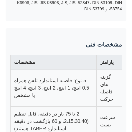
K6906, JIS, JIS K6906, JIS, JIS. 52347، DIN 53109، DIN
53754، و DIN 53799.
دستگاه تست پارچه
کنترل کننده دما و رطوبت
مشخصات فنی
تست کننده سختی
پارامتر
مشخصات
گزینه
5 نوع: فاصله استاندارد تلفن همراه
های
0.5 اینچ، 1 اینچ، 2 اینچ، 3 اینچ، 4 اینچ
فاصله
یا مشخص
حرکت
2 تا 75 بار در دقیقه، قابل تنظیم
سرعت
(2،15،30،40، و 60 بازگشت در دقیقه
تست
استاندارد TABER هستند)