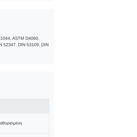
D1044, ASTM D4060,
IN 52347, DIN 53109, DIN
 καθορισμένη