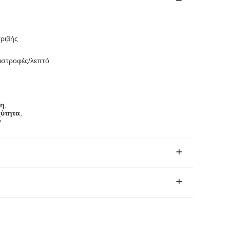
τριβής
πιστροφές/λεπτό
νη
,
χύτητα
,
ν