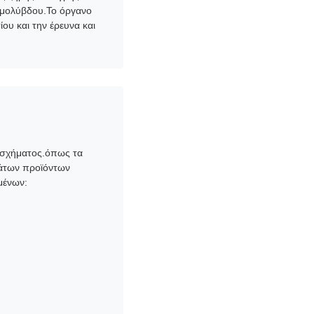
ς μολύβδου.Το όργανο
υ και την έρευνα και
ή σχήματος.όπως τα
μάτων προϊόντων
μένων: