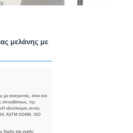
ας μελάνης με
με ανατροπές, είναι ένα
ής αποσβέσεως, της
ωνΟ εξοπλισμός αυτός
84, ASTM D2486, ISO
ς ξηρής και υγρής