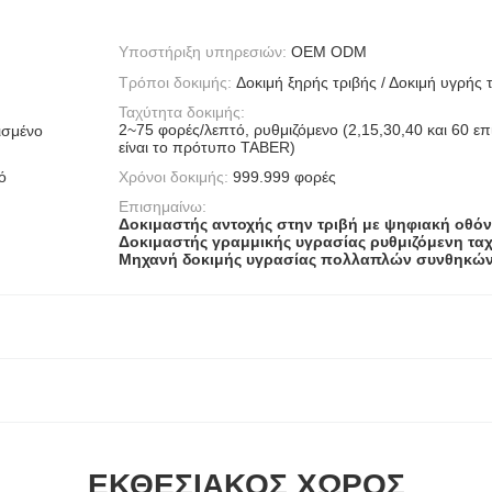
Υποστήριξη υπηρεσιών:
OEM ODM
Τρόποι δοκιμής:
Δοκιμή ξηρής τριβής / Δοκιμή υγρής 
Ταχύτητα δοκιμής:
2~75 φορές/λεπτό, ρυθμιζόμενο (2,15,30,40 και 60 ε
ρισμένο
είναι το πρότυπο TABER)
ό
Χρόνοι δοκιμής:
999.999 φορές
Επισημαίνω:
Δοκιμαστής αντοχής στην τριβή με ψηφιακή οθό
Δοκιμαστής γραμμικής υγρασίας ρυθμιζόμενη τα
Μηχανή δοκιμής υγρασίας πολλαπλών συνθηκώ
ΕΚΘΕΣΙΑΚΌΣ ΧΏΡΟΣ