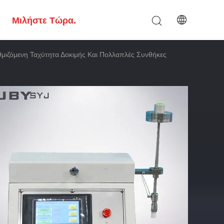
Μιλήστε Τώρα.
μιζόμενη Ταχύτητα Δοκιμής Και Πολλαπλές Συνθήκες