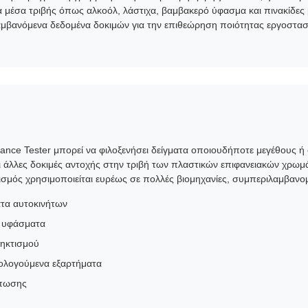
α μέσα τριβής όπως αλκοόλ, λάστιχα, βαμβακερό ύφασμα και πινακίδε
μβανόμενα δεδομένα δοκιμών για την επιθεώρηση ποιότητας εργοστασίο
stance Tester μπορεί να φιλοξενήσει δείγματα οποιουδήποτε μεγέθους 
ι άλλες δοκιμές αντοχής στην τριβή των πλαστικών επιφανειακών χρω
μός χρησιμοποιείται ευρέως σε πολλές βιομηχανίες, συμπεριλαμβανο
ατα αυτοκινήτων
ι υφάσματα
ηκτισμού
λογούμενα εξαρτήματα
ύπωσης