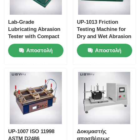
Lab-Grade
UP-1013 Friction
Lubricating Abrasion
Testing Machine for
Tester with Compact
Dry and Wet Abrasion
Structure and User-
Test with Adjustable
Αποστολή
Αποστολή
Friendly Interface for
Load Range and Real-
Friction and Wear
time Friction
ερώτησης
ερώτησης
Resistance Testing
Coefficient Display
UP-1007 ISO 11998
Δοκιμαστής
ASTM D2486
αποσβέσεως