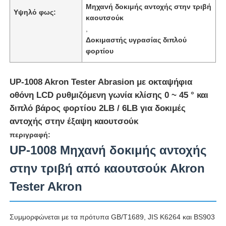
Μηχανή δοκιμής αντοχής στην τριβή
Υψηλό φως:
καουτσούκ
,
Δοκιμαστής υγρασίας διπλού
φορτίου
UP-1008 Akron Tester Abrasion με οκταψήφια
οθόνη LCD ρυθμιζόμενη γωνία κλίσης 0 ~ 45 ° και
διπλό βάρος φορτίου 2LB / 6LB για δοκιμές
αντοχής στην έξαψη καουτσούκ
περιγραφή:
UP-1008 Μηχανή δοκιμής αντοχής
Αρχική Σελίδα
στην τριβή από καουτσούκ Akron
Tester Akron
Προϊόντα
Συμμορφώνεται με τα πρότυπα GB/T1689, JIS K6264 και BS903
Σχετικά με εμάς