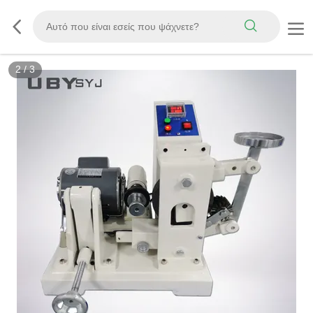
3
/
3