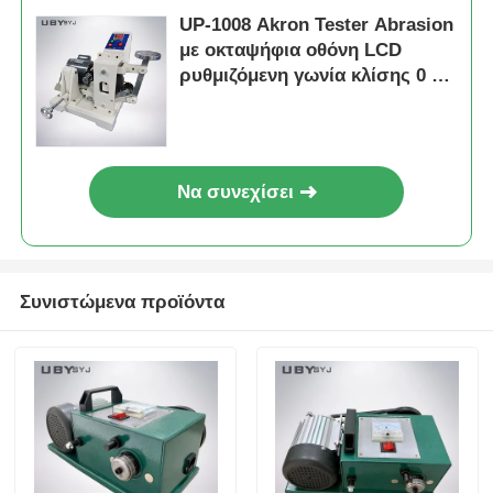
UP-1008 Akron Tester Abrasion
με οκταψήφια οθόνη LCD
ρυθμιζόμενη γωνία κλίσης 0 ~
45 ° και διπλό βάρος φορτίου
2LB / 6LB για δοκιμές αντοχής
στην έξαψη καουτσούκ
Να συνεχίσει
Συνιστώμενα προϊόντα