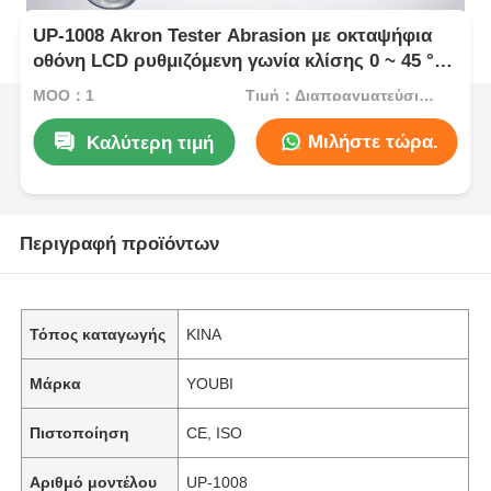
UP-1008 Akron Tester Abrasion με οκταψήφια
οθόνη LCD ρυθμιζόμενη γωνία κλίσης 0 ~ 45 °
και διπλό βάρος φορτίου 2LB / 6LB για δοκιμές
MOQ：1
Τιμή：Διαπραγματεύσιμος
αντοχής στην έξαψη καουτσούκ
Μιλήστε τώρα.
Καλύτερη τιμή
Περιγραφή προϊόντων
Τόπος καταγωγής
ΚΙΝΑ
Μάρκα
YOUBI
Πιστοποίηση
CE, ISO
Αριθμό μοντέλου
UP-1008