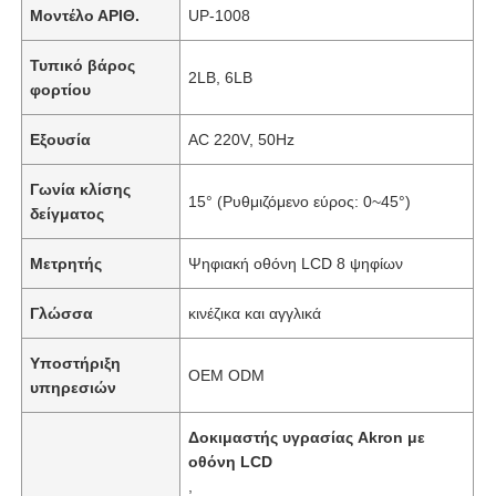
Μοντέλο ΑΡΙΘ.
UP-1008
Τυπικό βάρος
2LB, 6LB
φορτίου
Εξουσία
AC 220V, 50Hz
Γωνία κλίσης
15° (Ρυθμιζόμενο εύρος: 0~45°)
δείγματος
Μετρητής
Ψηφιακή οθόνη LCD 8 ψηφίων
Γλώσσα
κινέζικα και αγγλικά
Υποστήριξη
OEM ODM
υπηρεσιών
Δοκιμαστής υγρασίας Akron με
οθόνη LCD
,