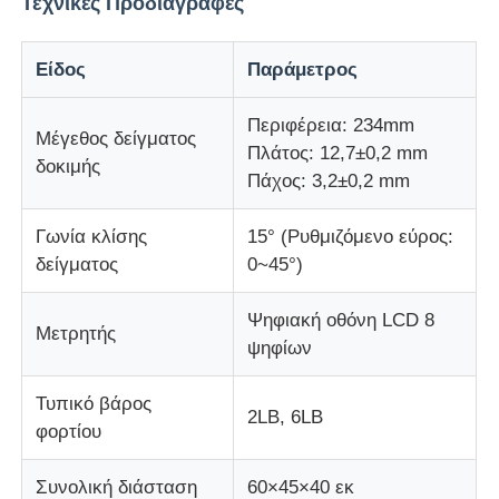
Τεχνικές Προδιαγραφές
μηχανή δοκιμής υφασμάτων
Είδος
Παράμετρος
Ελεγκτής θερμοκρασίας και υγρασίας
Περιφέρεια: 234mm
Μέγεθος δείγματος
Πλάτος: 12,7±0,2 mm
δοκιμής
Πάχος: 3,2±0,2 mm
ελεγκτής σκληρότητας
Γωνία κλίσης
15° (Ρυθμιζόμενο εύρος:
δείγματος
0~45°)
Ψηφιακή οθόνη LCD 8
Μετρητής
ψηφίων
Τυπικό βάρος
2LB, 6LB
φορτίου
Συνολική διάσταση
60×45×40 εκ