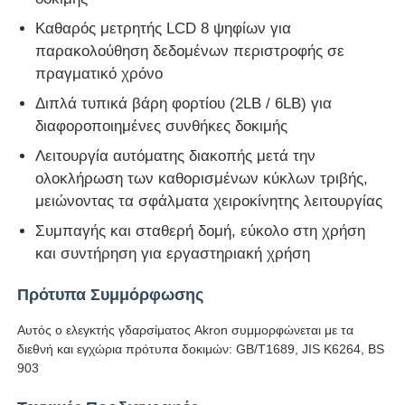
Καθαρός μετρητής LCD 8 ψηφίων για
Μηχανή δοκιμής κρούσεων
παρακολούθηση δεδομένων περιστροφής σε
πραγματικό χρόνο
Διπλά τυπικά βάρη φορτίου (2LB / 6LB) για
Μηχανή δοκιμής γδαρσίματος
διαφοροποιημένες συνθήκες δοκιμής
Λειτουργία αυτόματης διακοπής μετά την
λαστιχένιος εξοπλισμός δοκιμής
ολοκλήρωση των καθορισμένων κύκλων τριβής,
μειώνοντας τα σφάλματα χειροκίνητης λειτουργίας
Εξοπλισμός δοκιμής υποδημάτων
Συμπαγής και σταθερή δομή, εύκολο στη χρήση
και συντήρηση για εργαστηριακή χρήση
Εξοπλισμός δοκιμής δομικών υλικών
Πρότυπα Συμμόρφωσης
Αυτός ο ελεγκτής γδαρσίματος Akron συμμορφώνεται με τα
Εξοπλισμός δοκιμής συσκευασίας
διεθνή και εγχώρια πρότυπα δοκιμών: GB/T1689, JIS K6264, BS
903
Εξοπλισμός δοκιμής συγκολλητικών