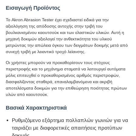
Εισαγωγή Προϊόντος
Γύρος εργοστασίων
Το Akron Abrasion Tester έχει σχεδιαστεί ειδικά για την
αξιολόγηση της απόδοσης αντοχής στην τριβή του
βουλκανισμένου καουτσούκ και των ελαστικών υλικών. Αυτή η
Ποιοτικός έλεγχος
μηχανή δοκιμών αξιολογεί την ανθεκτικότητα του υλικού
μετρώντας την απώλεια όγκου των δειγμάτων δοκιμής μετά από
συνεχή τριβή με λειαντικό τροχό λείανσης.
επαφή
Οι χρήστες μπορούν να προκαθορίσουν τους στόχους
περιστροφής και το μηχάνημα σταματά να λειτουργεί αυτόματα
Ζητήστε ένα απόσπασμα
μόλις επιτευχθεί ο προκαθορισμένος αριθμός περιστροφών,
διασφαλίζοντας σταθερά, επαναλαμβανόμενα και ακριβή
αποτελέσματα δοκιμών για την επιθεώρηση ποιότητας πρώτων
Εξοπλισμός δοκιμής εργαστηρίων
υλών από καουτσούκ.
Βασικά Χαρακτηριστικά
Θάλαμος Περιβαλλοντικών Δοκιμών
Ρυθμιζόμενο εξάρτημα πολλαπλών γωνιών για να
ταιριάζει με διαφορετικές απαιτήσεις προτύπων
Καθολική μηχανή δοκιμών
δοκιμής