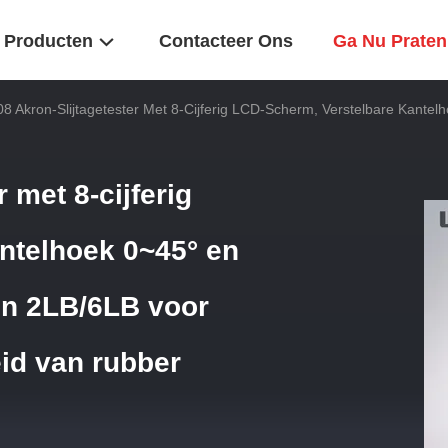
Producten
Contacteer Ons
Ga Nu Praten
8 Akron-Slijtagetester Met 8-Cijferig LCD-Scherm, Verstelbare Kante
 met 8-cijferig
ntelhoek 0~45° en
en 2LB/6LB voor
eid van rubber