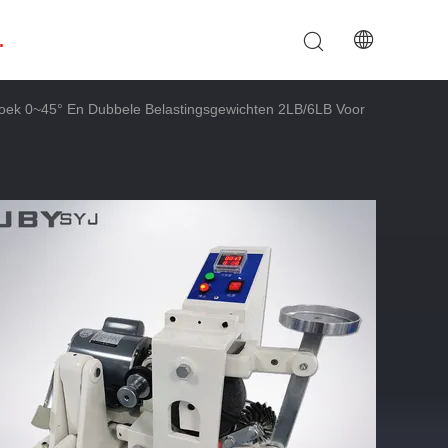
.
lhoek 0~45° En Dubbele Belastingsgewichten 2LB/6LB Voor