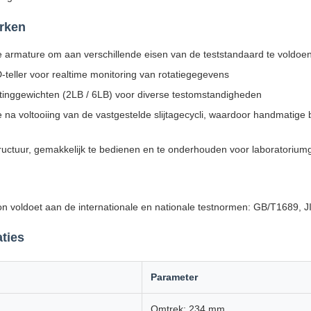
rken
 armature om aan verschillende eisen van de teststandaard te voldoe
D-teller voor realtime monitoring van rotatiegegevens
inggewichten (2LB / 6LB) voor diverse testomstandigheden
e na voltooiing van de vastgestelde slijtagecycli, waardoor handmatig
ructuur, gemakkelijk te bedienen en te onderhouden voor laboratorium
on voldoet aan de internationale en nationale testnormen: GB/T1689, 
ties
Parameter
Omtrek: 234 mm