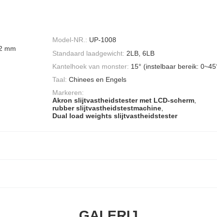
Model-NR.:
UP-1008
,2 mm
Standaard laadgewicht:
2LB, 6LB
Kantelhoek van monster:
15° (instelbaar bereik: 0~45
Taal:
Chinees en Engels
Markeren:
Akron slijtvastheidstester met LCD-scherm
,
rubber slijtvastheidstestmachine
,
Dual load weights slijtvastheidstester
GALERIJ