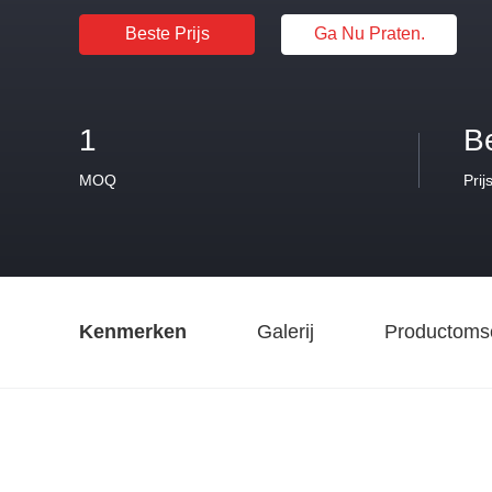
Beste Prijs
Ga Nu Praten.
1
B
MOQ
Prij
Kenmerken
Galerij
Productomsc