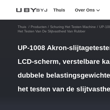
Thuis
Over Ons
Thuis
/
Producten
/
Schuring Het Testen Machine
/
UP-100
Het Testen Van De Slijtvastheid Van Rubber
UP-1008 Akron-slijtagetester
LCD-scherm, verstelbare ka
dubbele belastingsgewicht
het testen van de slijtvasth