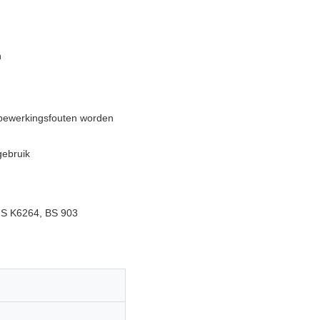
n
e bewerkingsfouten worden
gebruik
JIS K6264, BS 903