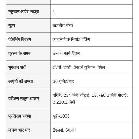
न्यूनतम आदेश मात्रा
1
मूल्य
बातचीत योग्य
पैकेजिंग विवरण
व्यावसायिक निर्यात पैकिंग
प्रसव के समय
5~10 कार्य दिवस
भुगतान शर्तें
डी/पी, टी/टी, वेस्टर्न यूनियन, पेपैल
आपूर्ति की क्षमता
30 यूनिट/माह
परिधि: 234 मिमी चौड़ाई: 12.7±0.2 मिमी मोटाई:
परीक्षण नमूना आकार
3.2±0.2 मिमी
प्रतिरूप संख्या।
यूपी-1008
मानक भार भार
2एलबी, 6एलबी