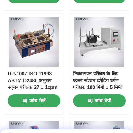
Friction and Wear
time Friction
Resistance Testing
Coefficient Display
UP-1007 ISO 11998
टिकाऊपन परीक्षण के लिए
ASTM D2486 अनुरूप
एकल स्टेशन कोटिंग घर्षण
स्क्रब परीक्षक 37 ± 1cpm
परीक्षक 100 मिमी ± 5 मिमी
ब्रश आंदोलन आवृत्ति और
स्ट्रोक और 6.5 ± 0.2m /
जांच भेजें
जांच भेजें
एनोडाइज्ड एल्यूमीनियम शरीर
मिनट गति के साथ
के साथ