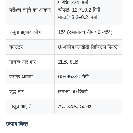
परिधिः 234 मिमी
परीक्षण नमूने का आकार
चौड़ाईः 12.7±0.2 मिमी
प्रभाव परीक्षण मशीन
मोटाईः 3.2±0.2 मिमी
नमूना झुकाव कोण
15° (समायोज्य सीमाः 0~45°)
घर्षण परीक्षण मशीन
काउंटर
8-अंकीय एलसीडी डिजिटल डिस्प्ले
रबर परीक्षण उपकरण
मानक भार भार
2LB, 6LB
जूते परीक्षण उपकरण
समग्र आयाम
60×45×40 सेमी
निर्माण सामग्री परीक्षण उपकरण
शुद्ध भार
लगभग 60 किलो
विद्युत आपूर्ति
AC 220V, 50Hz
पैकेजिंग परीक्षण उपकरण
उत्पाद चित्र
चिपकने वाला परीक्षण उपकरण