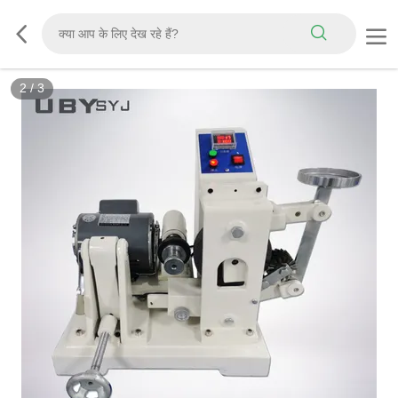
2
/
3