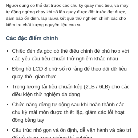
Người dùng có thể đặt trước các chu kỳ quay mục tiêu, và máy
tự động ngừng chạy khi số lần quay được đặt trước đạt được,
Tham quan nhà máy
đảm bảo ổn định, lặp lại,và kết quả thử nghiệm chính xác cho
kiểm tra chất lượng nguyên liệu cao su.
Kiểm soát chất lượng
Các đặc điểm chính
Chiếc đèn đa góc có thể điều chỉnh để phù hợp với
Liên hệ chúng tôi
các yêu cầu tiêu chuẩn thử nghiệm khác nhau
Đồng hồ LCD 8 chữ số rõ ràng để theo dõi dữ liệu
Yêu cầu báo giá
quay thời gian thực
Trọng lượng tải tiêu chuẩn kép (2LB / 6LB) cho các
điều kiện thử nghiệm đa dạng
Thiết bị kiểm tra phòng thí nghiệm
Chức năng dừng tự động sau khi hoàn thành các
chu kỳ mài mòn được thiết lập, giảm các lỗi hoạt
Phòng thử nghiệm môi trường
động bằng tay
Cấu trúc nhỏ gọn và ổn định, dễ vận hành và bảo trì
Máy kiểm tra phổ quát
để sử dụng trong phòng thí nghiệm