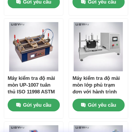
Gửi yêu cầu
Gửi yêu cầu
Friendly Interface for
Load Range and Real-
Friction and Wear
time Friction
Resistance Testing
Coefficient Display
Máy kiểm tra độ mài
Máy kiểm tra độ mài
mòn UP-1007 tuân
mòn lớp phủ trạm
thủ ISO 11998 ASTM
đơn với hành trình
D2486 với tần số di
100 mm ±5 mm và tốc
Gửi yêu cầu
Gửi yêu cầu
chuyển bàn chải 37 ±
độ 6,5 ± 0,2m /phút để
1cpm và thân nhôm
kiểm tra độ bền
anodized