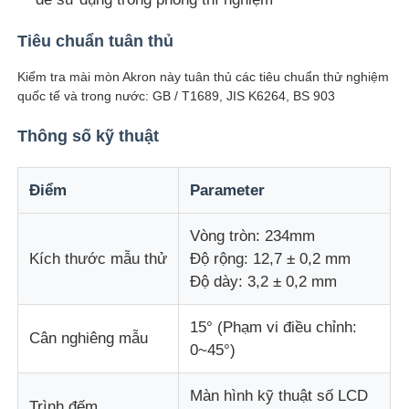
Tiêu chuẩn tuân thủ
Máy kiểm tra tác động
Kiểm tra mài mòn Akron này tuân thủ các tiêu chuẩn thử nghiệm
quốc tế và trong nước: GB / T1689, JIS K6264, BS 903
Máy thử abrasion
Thông số kỹ thuật
thiết bị kiểm tra cao su
Điểm
Parameter
Thiết bị kiểm tra giày dép
Vòng tròn: 234mm
Kích thước mẫu thử
Độ rộng: 12,7 ± 0,2 mm
Thiết bị thử nghiệm vật liệu xây dựng
Độ dày: 3,2 ± 0,2 mm
15° (Phạm vi điều chỉnh:
Thiết bị thử nghiệm bao bì
Cân nghiêng mẫu
0~45°)
Thiết bị thử nghiệm chất dán
Màn hình kỹ thuật số LCD
Trình đếm