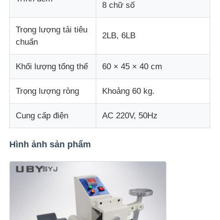
8 chữ số
máy kiểm tra vải
Trọng lượng tải tiêu
2LB, 6LB
chuẩn
Bộ điều khiển nhiệt độ và độ ẩm
Khối lượng tổng thể
60 × 45 × 40 cm
máy đo độ cứng
Trọng lượng ròng
Khoảng 60 kg.
Cung cấp điện
AC 220V, 50Hz
Hình ảnh sản phẩm