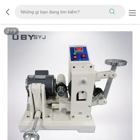
3
/
3