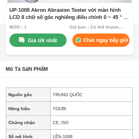
UP-1008 Akron Abrasion Tester với màn hình
LCD 8 chữ số góc nghiêng điều chỉnh 0 ~ 45 ° và
trọng lượng tải kép 2LB / 6LB để kiểm tra khả
MOQ：1
Giá bán：Có thể thương lượng
năng chống tháo cao su
Chat ngay bây giờ
Giá tốt nhất
Mô Tả SảN PHẩM
Nguồn gốc
TRUNG QUỐC
Hàng hiệu
YOUBI
Chứng nhận
CE, ISO
Số mô hình
LÊN-1008