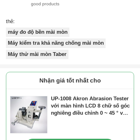
good products
thẻ:
máy đo độ bền mài mòn
Máy kiểm tra khả năng chống mài mòn
Máy thử mài mòn Taber
Nhận giá tốt nhất cho
UP-1008 Akron Abrasion Tester
với màn hình LCD 8 chữ số góc
nghiêng điều chỉnh 0 ~ 45 ° và
trọng lượng tải kép 2LB / 6LB
để kiểm tra khả năng chống
tháo cao su