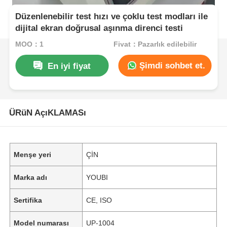
Düzenlenebilir test hızı ve çoklu test modları ile
dijital ekran doğrusal aşınma direnci testi
MOQ：1
Fiyat：Pazarlık edilebilir
Şimdi sohbet et.
En iyi fiyat
ÜRüN AçıKLAMASı
Menşe yeri
ÇİN
Marka adı
YOUBI
Sertifika
CE, ISO
Model numarası
UP-1004