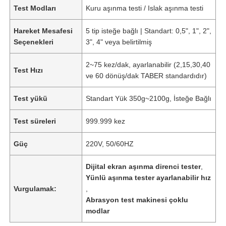
Test Modları
Kuru aşınma testi / Islak aşınma testi
Hareket Mesafesi
5 tip isteğe bağlı | Standart: 0,5", 1", 2",
Seçenekleri
3", 4" veya belirtilmiş
2~75 kez/dak, ayarlanabilir (2,15,30,40
Test Hızı
ve 60 dönüş/dak TABER standardıdır)
Test yükü
Standart Yük 350g~2100g, İsteğe Bağlı
Test süreleri
999.999 kez
Güç
220V, 50/60HZ
Dijital ekran aşınma direnci tester
,
Yünlü aşınma tester ayarlanabilir hız
Vurgulamak:
,
Abrasyon test makinesi çoklu
modlar