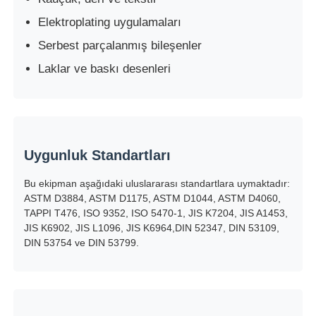
Elektroplating uygulamaları
Darbe Test Cihazı
Serbest parçalanmış bileşenler
Laklar ve baskı desenleri
aşınma test makinesi
kauçuk test cihazları
Uygunluk Standartları
Ayakkabı Test Cihazları
Bu ekipman aşağıdaki uluslararası standartlara uymaktadır:
ASTM D3884, ASTM D1175, ASTM D1044, ASTM D4060,
TAPPI T476, ISO 9352, ISO 5470-1, JIS K7204, JIS A1453,
İnşaat malzemeleri test ekipmanları
JIS K6902, JIS L1096, JIS K6964,DIN 52347, DIN 53109,
DIN 53754 ve DIN 53799.
Ambalaj testi ekipmanları
Yapıştırıcı deneme ekipmanları