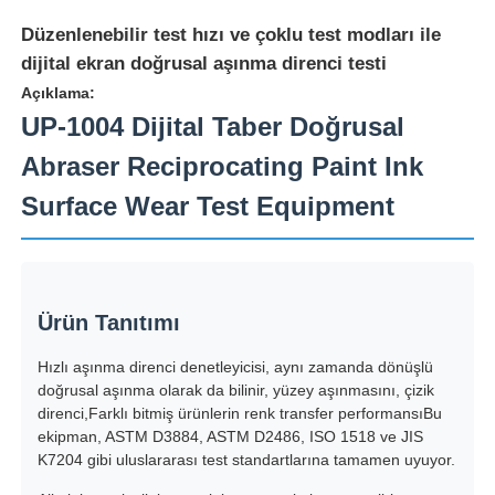
Düzenlenebilir test hızı ve çoklu test modları ile
dijital ekran doğrusal aşınma direnci testi
Açıklama:
UP-1004 Dijital Taber Doğrusal
Abraser Reciprocating Paint Ink
Surface Wear Test Equipment
Ürün Tanıtımı
Ana sayfa
Hızlı aşınma direnci denetleyicisi, aynı zamanda dönüşlü
doğrusal aşınma olarak da bilinir, yüzey aşınmasını, çizik
direnci,Farklı bitmiş ürünlerin renk transfer performansıBu
Ürünler
ekipman, ASTM D3884, ASTM D2486, ISO 1518 ve JIS
K7204 gibi uluslararası test standartlarına tamamen uyuyor.
Hakkımızda