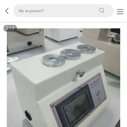
3
/
3