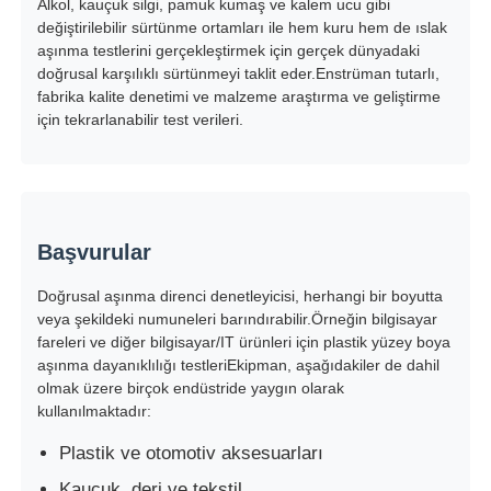
Alkol, kauçuk silgi, pamuk kumaş ve kalem ucu gibi
değiştirilebilir sürtünme ortamları ile hem kuru hem de ıslak
aşınma testlerini gerçekleştirmek için gerçek dünyadaki
Fabrika turu
doğrusal karşılıklı sürtünmeyi taklit eder.Enstrüman tutarlı,
fabrika kalite denetimi ve malzeme araştırma ve geliştirme
için tekrarlanabilir test verileri.
Kalite kontrol
Bize ulaşın
Başvurular
Teklif isteği
Doğrusal aşınma direnci denetleyicisi, herhangi bir boyutta
veya şekildeki numuneleri barındırabilir.Örneğin bilgisayar
Laboratuvar Test Cihazları
fareleri ve diğer bilgisayar/IT ürünleri için plastik yüzey boya
aşınma dayanıklılığı testleriEkipman, aşağıdakiler de dahil
olmak üzere birçok endüstride yaygın olarak
Çevresel Test Odası
kullanılmaktadır:
Plastik ve otomotiv aksesuarları
Evrensel test makinesi
Kauçuk, deri ve tekstil