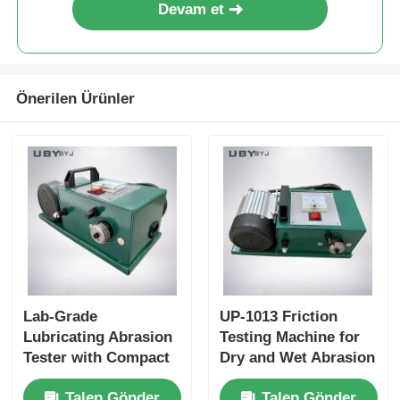
Devam et
Önerilen Ürünler
Lab-Grade
UP-1013 Friction
Lubricating Abrasion
Testing Machine for
Tester with Compact
Dry and Wet Abrasion
Structure and User-
Test with Adjustable
Talep Gönder
Talep Gönder
Friendly Interface for
Load Range and Real-