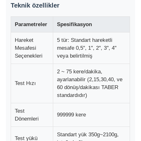
Teknik özellikler
kumaş test makinesi
Parametreler
Spesifikasyon
Sıcaklık ve Nem Kontrol Cihazı
Hareket
5 tür: Standart hareketli
Mesafesi
mesafe 0,5'', 1'', 2'', 3'', 4''
Sertlik denetleyicisi
Seçenekleri
veya belirtilmiş
2 ~ 75 kere/dakika,
ayarlanabilir (2,15,30,40, ve
Test Hızı
60 dönüş/dakikası TABER
standardıdır)
Test
999999 kere
Dönemleri
Standart yük 350g~2100g,
Test yükü