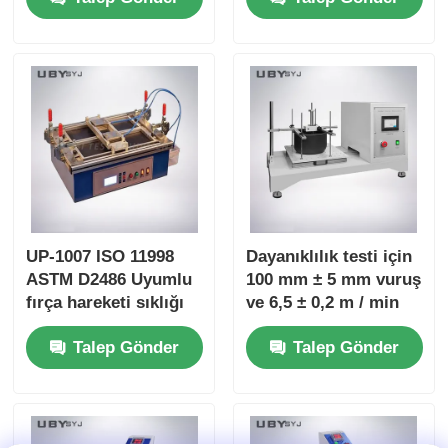
Friction and Wear
time Friction
Resistance Testing
Coefficient Display
UP-1007 ISO 11998
Dayanıklılık testi için
ASTM D2486 Uyumlu
100 mm ± 5 mm vuruş
fırça hareketi sıklığı
ve 6,5 ± 0,2 m / min
37 ± 1cpm ve anodize
hızla tek istasyonlu
Talep Gönder
Talep Gönder
alüminyum gövdesi
kaplama aşınma
ile fırça tarama
testçisi
testçisi