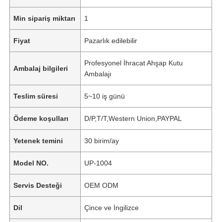
Min sipariş miktarı
1
Fiyat
Pazarlık edilebilir
Profesyonel İhracat Ahşap Kutu
Ambalaj bilgileri
Ambalajı
Teslim süresi
5~10 iş günü
Ödeme koşulları
D/P,T/T,Western Union,PAYPAL
Yetenek temini
30 birim/ay
Model NO.
UP-1004
Servis Desteği
OEM ODM
Dil
Çince ve İngilizce