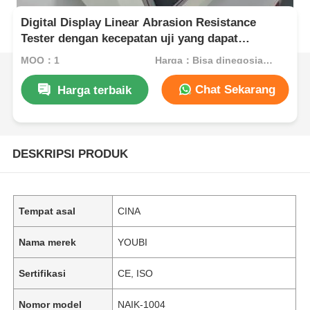
Digital Display Linear Abrasion Resistance
Tester dengan kecepatan uji yang dapat
disesuaikan dan beberapa mode uji
MOQ：1
Harga：Bisa dinegosiasikan
Chat Sekarang
Harga terbaik
DESKRIPSI PRODUK
Tempat asal
CINA
Nama merek
YOUBI
Sertifikasi
CE, ISO
Nomor model
NAIK-1004