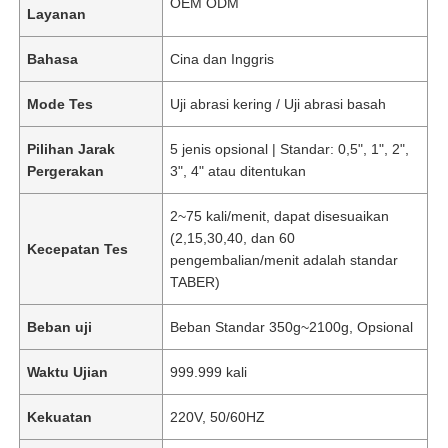
OEM ODM
Layanan
Bahasa
Cina dan Inggris
Mode Tes
Uji abrasi kering / Uji abrasi basah
Pilihan Jarak
5 jenis opsional | Standar: 0,5", 1", 2",
Pergerakan
3", 4" atau ditentukan
2~75 kali/menit, dapat disesuaikan
(2,15,30,40, dan 60
Kecepatan Tes
pengembalian/menit adalah standar
TABER)
Beban uji
Beban Standar 350g~2100g, Opsional
Waktu Ujian
999.999 kali
Kekuatan
220V, 50/60HZ