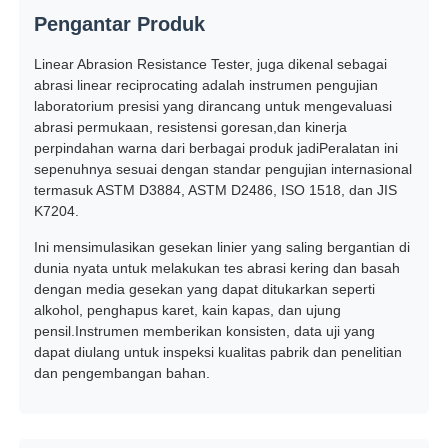
Pengantar Produk
Wisata pabrik
Linear Abrasion Resistance Tester, juga dikenal sebagai
abrasi linear reciprocating adalah instrumen pengujian
laboratorium presisi yang dirancang untuk mengevaluasi
Kontrol kualitas
abrasi permukaan, resistensi goresan,dan kinerja
perpindahan warna dari berbagai produk jadiPeralatan ini
sepenuhnya sesuai dengan standar pengujian internasional
Hubungi kami
termasuk ASTM D3884, ASTM D2486, ISO 1518, dan JIS
K7204.
Quote request suatu
Ini mensimulasikan gesekan linier yang saling bergantian di
dunia nyata untuk melakukan tes abrasi kering dan basah
dengan media gesekan yang dapat ditukarkan seperti
alkohol, penghapus karet, kain kapas, dan ujung
Peralatan Pengujian Lab
pensil.Instrumen memberikan konsisten, data uji yang
dapat diulang untuk inspeksi kualitas pabrik dan penelitian
dan pengembangan bahan.
Ruang Uji Lingkungan
Mesin pengujian universal