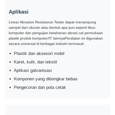
Aplikasi
Mesin Uji Dampak
Linear Abrasion Resistance Tester dapat menampung
sampel dari ukuran atau bentuk apa pun.seperti tikus
mesin pengujian abrasi
komputer dan pengujian ketahanan abrasi cat permukaan
plastik produk komputer/IT lainnyaPeralatan ini digunakan
secara universal di berbagai industri termasuk:
peralatan pengujian karet
Plastik dan aksesori mobil
Karet, kulit, dan tekstil
Peralatan Pengujian Alas Kaki
Aplikasi galvanisasi
Peralatan pengujian bahan bangunan
Komponen yang dibongkar bebas
Pengecoran dan pola cetak
Peralatan pengujian kemasan
Peralatan pengujian perekat