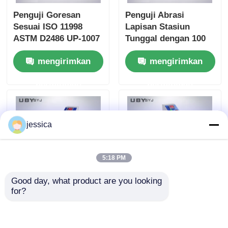
Penguji Goresan
Penguji Abrasi
Sesuai ISO 11998
Lapisan Stasiun
ASTM D2486 UP-1007
Tunggal dengan 100
dengan Frekuensi
mm ± 5 mm Stroke
mengirimkan
mengirimkan
Gerakan Sikat 37 ± 1
dan 6,5 ± 0,2 m / Min
cpm dan Bodi
Kecepatan untuk
permintaan
permintaan
Aluminium Anodized
pengujian daya tahan
jessica
5:18 PM
Good day, what product are you looking 
for?
Penguji Abrasi Akron
UP-1008 Akron
UP-1008 dengan
Abrasion Tester
Layar LCD 8-digit
dengan 8-digit LCD