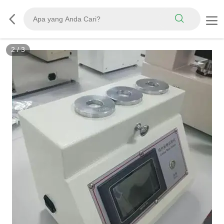
3
/
3