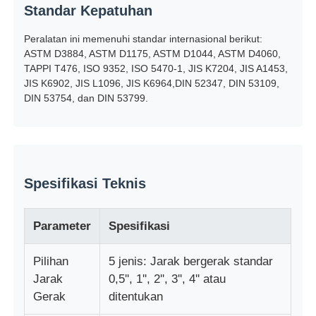
Standar Kepatuhan
mesin uji kain
Peralatan ini memenuhi standar internasional berikut:
ASTM D3884, ASTM D1175, ASTM D1044, ASTM D4060,
TAPPI T476, ISO 9352, ISO 5470-1, JIS K7204, JIS A1453,
Pengontrol Suhu Dan Kelembapan
JIS K6902, JIS L1096, JIS K6964,DIN 52347, DIN 53109,
DIN 53754, dan DIN 53799.
Penguji kekerasan
Spesifikasi Teknis
Parameter
Spesifikasi
Pilihan
5 jenis: Jarak bergerak standar
Jarak
0,5'', 1'', 2'', 3'', 4'' atau
Gerak
ditentukan