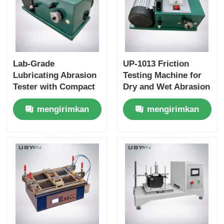
Lab-Grade
UP-1013 Friction
Lubricating Abrasion
Testing Machine for
Tester with Compact
Dry and Wet Abrasion
Structure and User-
Test with Adjustable
mengirimkan
mengirimkan
Friendly Interface for
Load Range and Real-
Friction and Wear
time Friction
permintaan
permintaan
Resistance Testing
Coefficient Display