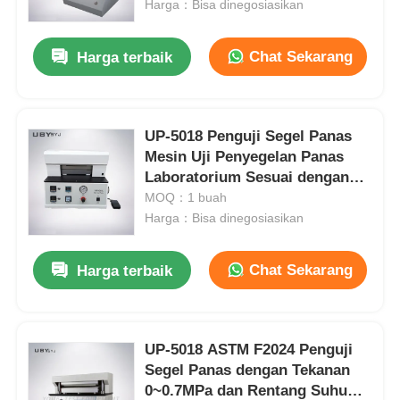
Penggilingan Mekanis Presisi
Harga：Bisa dinegosiasikan
Tinggi dan Pemotongan Takik
Halus
Chat Sekarang
Harga terbaik
UP-5018 Penguji Segel Panas
Mesin Uji Penyegelan Panas
Laboratorium Sesuai dengan
ASTM F2024 untuk Film Plastik
MOQ：1 buah
dengan Tekanan 0~0,7MPa dan
Harga：Bisa dinegosiasikan
Rentang Suhu Ruangan ~300ºC
Chat Sekarang
Harga terbaik
Rumah
Produk
UP-5018 ASTM F2024 Penguji
Segel Panas dengan Tekanan
0~0.7MPa dan Rentang Suhu
Tentang kita