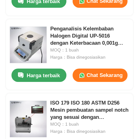
Chat Sekarang
Harga terbaik
Penganalisis Kelembaban
Halogen Digital UP-5016
dengan Keterbacaan 0,001g
Layar LCD 5 inci dan Lampu
MOQ：1 buah
Halogen Efisiensi Tinggi
Harga：Bisa dinegosiasikan
Chat Sekarang
Harga terbaik
ISO 179 ISO 180 ASTM D256
Mesin pembuatan sampel notch
yang sesuai dengan
penggilingan mekanik presisi
MOQ：1 buah
tinggi untuk pemotongan halus
Harga：Bisa dinegosiasikan
tanpa burr