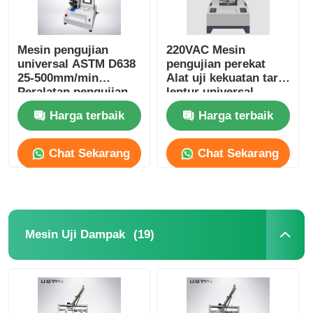
Mesin pengujian
220VAC Mesin
universal ASTM D638
pengujian perekat
25-500mm/min
Alat uji kekuatan tarik
Peralatan pengujian
lentur universal
ketegangan tipe meja
elektronik
Harga terbaik
Harga terbaik
Chat Sekarang
Chat Sekarang
(19)
Mesin Uji Dampak