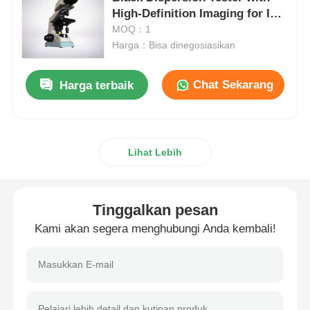
High-Definition Imaging for ISO
11345 Compliant Polymer
MOQ：1
Mesin Uji Dampak
Material Analysis
Harga：Bisa dinegosiasikan
mesin pengujian abrasi
Chat Sekarang
Harga terbaik
peralatan pengujian karet
Lihat Lebih
Peralatan Pengujian Alas Kaki
Tinggalkan pesan
Peralatan pengujian bahan bangunan
Kami akan segera menghubungi Anda kembali!
Peralatan pengujian kemasan
Peralatan pengujian perekat