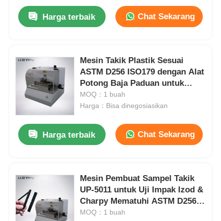
Chat Sekarang
Harga terbaik
Mesin Takik Plastik Sesuai
ASTM D256 ISO179 dengan Alat
Potong Baja Paduan untuk
Persiapan Sampel Efisiensi
MOQ：1 buah
Tinggi
Harga：Bisa dinegosiasikan
Chat Sekarang
Harga terbaik
Mesin Pembuat Sampel Takik
UP-5011 untuk Uji Impak Izod &
Charpy Mematuhi ASTM D256
ISO 179 Menampilkan
MOQ：1 buah