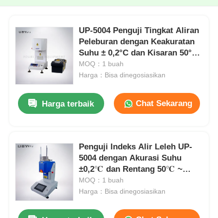
UP-5004 Penguji Tingkat Aliran
Peleburan dengan Keakuratan
Suhu ± 0,2°C dan Kisaran 50°C
~ 400°C Sesuai dengan ISO1133
MOQ：1 buah
ASTM D1238
Harga：Bisa dinegosiasikan
Chat Sekarang
Harga terbaik
Penguji Indeks Alir Leleh UP-
5004 dengan Akurasi Suhu
±0,2℃ dan Rentang 50℃ ~
400℃ untuk Pengujian MFI
MOQ：1 buah
Presisi Tinggi
Harga：Bisa dinegosiasikan