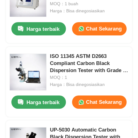
Ruang ~300ºC untuk Film
MOQ：1 buah
Kemasan Fleksibel
Harga：Bisa dinegosiasikan
Wisata pabrik
Chat Sekarang
Harga terbaik
Kontrol kualitas
ISO 11345 ASTM D2663
Hubungi kami
Compliant Carbon Black
Dispersion Tester with Grade 1-
Quote request suatu
10 Dispersion Rating and High-
MOQ：1
Definition Imaging
Harga：Bisa dinegosiasikan
Peralatan Pengujian Lab
Chat Sekarang
Harga terbaik
Ruang Uji Lingkungan
UP-5030 Automatic Carbon
Mesin pengujian universal
Black Dispersion Tester with