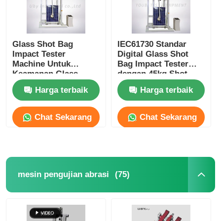
Glass Shot Bag
IEC61730 Standar
Impact Tester
Digital Glass Shot
Machine Untuk
Bag Impact Tester
Keamanan Glass
dengan 45kg Shot
Testing Impact
Bag untuk pengujian
Harga terbaik
Harga terbaik
Resistance OEM ODM
safety glass
Chat Sekarang
Chat Sekarang
(75)
mesin pengujian abrasi