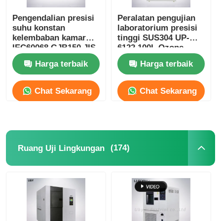
Pengendalian presisi
Peralatan pengujian
suhu konstan
laboratorium presisi
kelembaban kamar
tinggi SUS304 UP-
IEC60068 GJB150 JIS
6122 100L Ozone
C60068
Aging Test Chamber
Harga terbaik
Harga terbaik
Chat Sekarang
Chat Sekarang
(174)
Ruang Uji Lingkungan