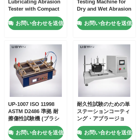
Lubricating Abrasion
Testing Machine for
Tester with Compact
Dry and Wet Abrasion
Structure and User-
Test with Adjustable
お問い合わせを送信
お問い合わせを送信
Friendly Interface for
Load Range and Real-
Friction and Wear
time Friction
Resistance Testing
Coefficient Display
UP-1007 ISO 11998
耐久性試験のための単
ASTM D2486 準拠 耐
ステーションコーティ
擦傷性試験機 (ブラシ
ング・アブラージョ
移動周波数 37 ±
ン・テスター 100 mm
お問い合わせを送信
お問い合わせを送信
1cpm、陽極酸化アル
±5 mm ストロークと