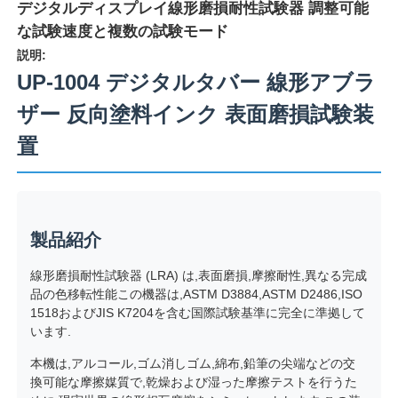
デジタルディスプレイ線形磨損耐性試験器 調整可能
な試験速度と複数の試験モード
説明:
UP-1004 デジタルタバー 線形アブラ
ザー 反向塗料インク 表面磨損試験装
置
製品紹介
線形磨損耐性試験器 (LRA) は,表面磨損,摩擦耐性,異なる完成
ホーム
品の色移転性能この機器は,ASTM D3884,ASTM D2486,ISO
1518およびJIS K7204を含む国際試験基準に完全に準拠して
います.
製品
本機は,アルコール,ゴム消しゴム,綿布,鉛筆の尖端などの交
換可能な摩擦媒質で,乾燥および湿った摩擦テストを行うた
企業情報