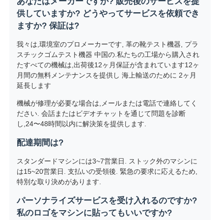
あなたはメーカーですか? 販売後のサービスを提
供していますか? どうやってサービスを依頼でき
ますか? 保証は?
我々は,環境室のプロメーカーです, 革の靴テスト機器, プラ
スチックゴムテスト機器 中国の.私たちの工場から購入され
たすべての機械は,出荷後12ヶ月保証が含まれています12ヶ
月間の無料メンテナンスを提供し 海上輸送のために 2ヶ月
延長します
機械が修理が必要な場合は,メールまたは電話で連絡してく
ださい. 会話またはビデオチャットを通じて問題を診断
し,24〜48時間以内に解決策を提供します.
配達期間は?
スタンダードマシンには3~7営業日. ストック外のマシンに
は15~20営業日. 支払いの受領後. 緊急の要求に応えるため,
特別な取り決めがあります.
パーソナライズサービスを受け入れるのですか?
私のロゴをマシンに貼ってもいいですか?