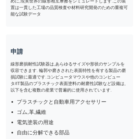
めに,現実世界の線形相互摩擦をシミュレートします.この装
置は一貫した工場の品質検査や材料研究開発のための重複可
能な試験データ
会社案内
品質管理
申請
お問い合わせ
線形磨損耐性試験器は,あらゆるサイズや形状のサンプルを
収容できます. 輪郭や磨きされた表面特性を有する製品の磨
見積依頼
損試験に最適です.コンピュータマウスや他のコンピュー
タ/IT製品のプラスチック表面塗料の耐磨性試験など設備は,
以下を含む複数の産業で普遍的に使用されています.
研究室試験装置
プラスチックと自動車用アクセサリー
ゴム,革,繊維
環境試験室
電気塗装の用途
自由に分解できる部品
ユニバーサルテストマシン