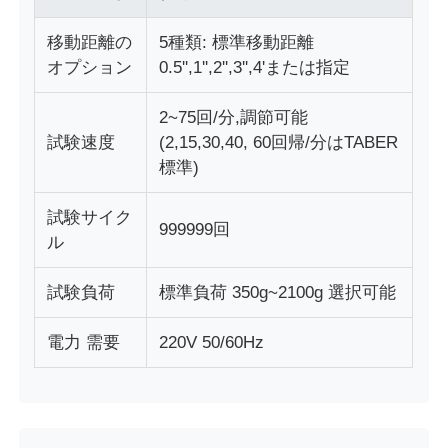
移動距離の
5種類: 標準移動距離
生地試験機
オプション
0.5'',1'',2'',3'',4'または指定
温度および湿気のコントローラー
2~75回/分,調節可能
試験速度
(2,15,30,40, 60回帰/分はTABER
標準)
硬度のテスター
試験サイク
999999回
ル
試験負荷
標準負荷 350g~2100g 選択可能
電力 需要
220V 50/60Hz