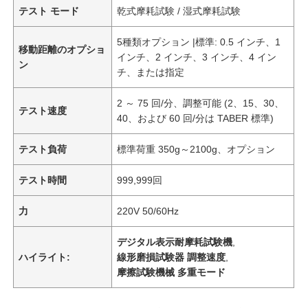
テスト モード
乾式摩耗試験 / 湿式摩耗試験
5種類オプション |標準: 0.5 インチ、1
移動距離のオプショ
インチ、2 インチ、3 インチ、4 イン
ン
チ、または指定
2 ～ 75 回/分、調整可能 (2、15、30、
テスト速度
40、および 60 回/分は TABER 標準)
テスト負荷
標準荷重 350g～2100g、オプション
テスト時間
999,999回
力
220V 50/60Hz
デジタル表示耐摩耗試験機
,
ハイライト:
線形磨損試験器 調整速度
,
摩擦試験機械 多重モード