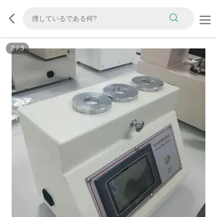
3
/
3