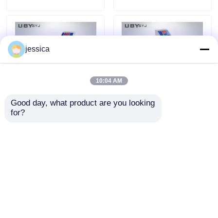
ミニウム製ボディ)
6.5 ±0.2m/min 速度
jessica
10:04 AM
Good day, what product are you looking 
for?
UP-1008 アクロン 磨
UP-1008 アクロン 磨
き検知器 8桁のLCDデ
き検知器 8桁のLCDデ
ィスプレイ 傾き角を
ィスプレイ 0~45°傾き
0~45°とダブルロード
角とダブル 2LB 6LB
お問い合わせを送信
お問い合わせを送信
重量 2LB/6LBを調整し
負荷重量調整可能
てゴム磨き耐性試験
ホーム
企業情報
お問い合わせ
Desktop Site
地図
プライバシーポリシー