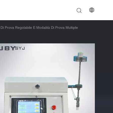
à Di Prova Regolabile E Modalità Di Prova Multiple