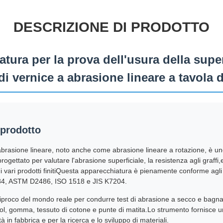
DESCRIZIONE DI PRODOTTO
atura per la prova dell'usura della super
di vernice a abrasione lineare a tavola d
 prodotto
ll'abrasione lineare, noto anche come abrasione lineare a rotazione, è u
rogettato per valutare l'abrasione superficiale, la resistenza agli graffi,
di vari prodotti finitiQuesta apparecchiatura è pienamente conforme agli 
84, ASTM D2486, ISO 1518 e JIS K7204.
reciproco del mondo reale per condurre test di abrasione a secco e bagnat
l, gomma, tessuto di cotone e punte di matita.Lo strumento fornisce un, 
tà in fabbrica e per la ricerca e lo sviluppo di materiali.