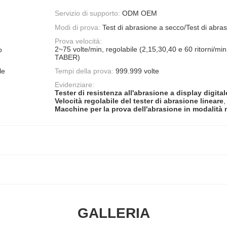
Servizio di supporto:
ODM OEM
Modi di prova:
Test di abrasione a secco/Test di abra
Prova velocità:
2~75 volte/min, regolabile (2,15,30,40 e 60 ritorni/mi
o
TABER)
le
Tempi della prova:
999.999 volte
Evidenziare:
Tester di resistenza all'abrasione a display digital
Velocità regolabile del tester di abrasione lineare
,
Macchine per la prova dell'abrasione in modalità 
GALLERIA