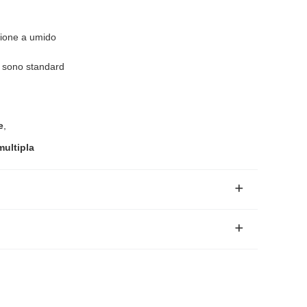
sione a umido
n sono standard
e
,
multipla