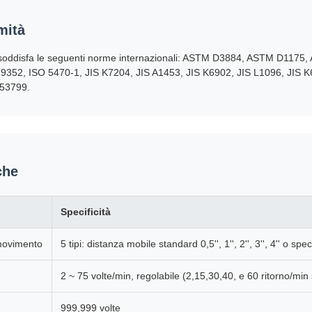
mità
soddisfa le seguenti norme internazionali: ASTM D3884, ASTM D117
9352, ISO 5470-1, JIS K7204, JIS A1453, JIS K6902, JIS L1096, JIS 
 53799.
che
Specificità
 movimento
5 tipi: distanza mobile standard 0,5'', 1'', 2'', 3'', 4'' o spec
2 ~ 75 volte/min, regolabile (2,15,30,40, e 60 ritorno/m
999,999 volte