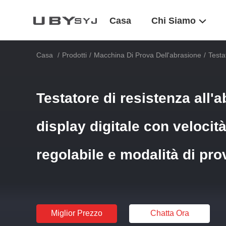
Casa
Chi Siamo
Casa
/
Prodotti
/
Macchina Di Prova Dell'abrasione
/
Testa
Testatore di resistenza all'
display digitale con velocit
regolabile e modalità di pro
Miglior Prezzo
Chatta Ora