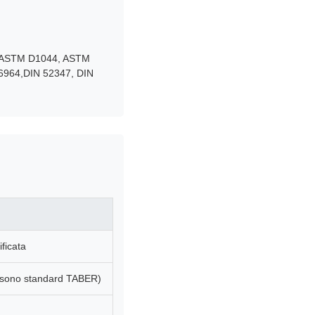
5, ASTM D1044, ASTM
K6964,DIN 52347, DIN
ificata
in sono standard TABER)