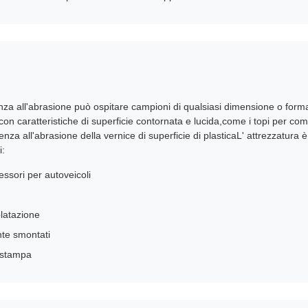
tenza all'abrasione può ospitare campioni di qualsiasi dimensione o form
 con caratteristiche di superficie contornata e lucida,come i topi per comp
tenza all'abrasione della vernice di superficie di plasticaL' attrezzatura 
i:
cessori per autoveicoli
platazione
te smontati
i stampa