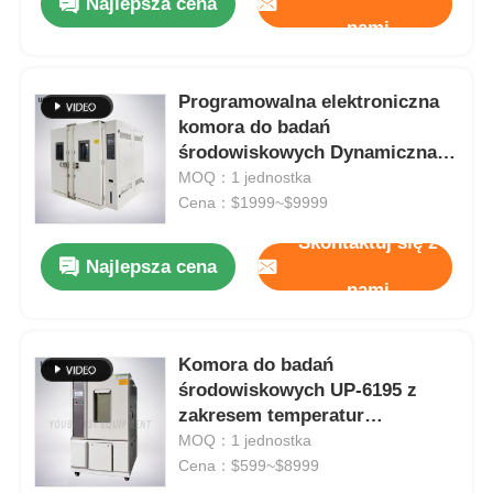
Najlepsza cena
nami
Programowalna elektroniczna
komora do badań
środowiskowych Dynamiczna
komora do badania temperatury
MOQ：1 jednostka
i wilgotności
Cena：$1999~$9999
Skontaktuj się z
Najlepsza cena
nami
Komora do badań
środowiskowych UP-6195 z
zakresem temperatur
-70~180°C, kontrolą wilgotności
MOQ：1 jednostka
20%~98% i programowalnym
Cena：$599~$8999
ekranem dotykowym LCD