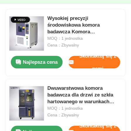
Wysokiej precyzji
środowiskowa komora
badawcza Komora
kontrolowana temperaturą i
MOQ：1 jednostka
wilgotnością UP-6195
Cena：Zbywalny
Skontaktuj się z
Najlepsza cena
nami
Dwuwarstwowa komora
badawcza dla drzwi ze szkła
hartowanego w warunkach
środowiskowych o
MOQ：1 jednostka
temperaturze od -55°C do
Cena：Zbywalny
+150°C i stałości wilgotności
Skontaktuj się z
±2,5%R.H.