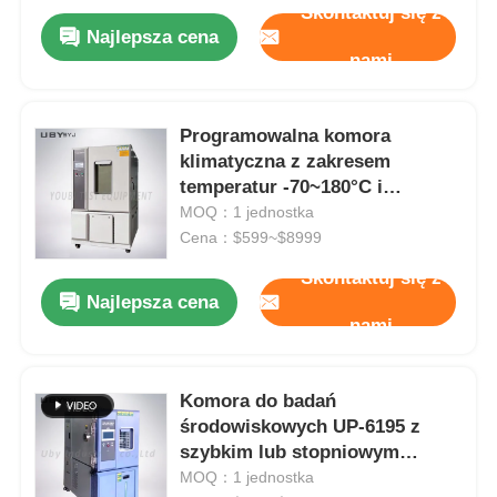
Skontaktuj się z
Najlepsza cena
nami
Programowalna komora
klimatyczna z zakresem
temperatur -70~180°C i
zakresem wilgotności 20%~98%
MOQ：1 jednostka
Cena：$599~$8999
Skontaktuj się z
Najlepsza cena
nami
Komora do badań
środowiskowych UP-6195 z
szybkim lub stopniowym
sterowaniem, zakres
MOQ：1 jednostka