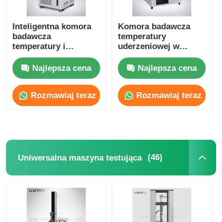
Inteligentna komora
Komora badawcza
badawcza
temperatury
temperatury i
uderzeniowej w
wilgotności Łatwo
dwóch strefach z
obsługiwana komora
niezależną kontrolą
Najlepsza cena
Najlepsza cena
badawcza
wilgotności
klimatyczna
Rozmawiaj teraz
Rozmawiaj teraz
(46)
Uniwersalna maszyna testująca