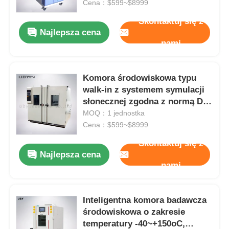
temperatur -70~180°C i zakres
Cena：$599~$8999
wilgotności 20%~98%
Skontaktuj się z
Najlepsza cena
nami
Komora środowiskowa typu
walk-in z systemem symulacji
słonecznej zgodna z normą DIN
75 220 i możliwością
MOQ：1 jednostka
dostosowania rozmiaru
Cena：$599~$8999
Skontaktuj się z
Najlepsza cena
Dom
nami
Produkty
Inteligentna komora badawcza
środowiskowa o zakresie
temperatury -40~+150oC,
O nas