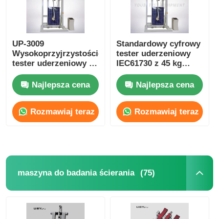
UP-3009
Standardowy cyfrowy
Wysokoprzyjrzystościowy
tester uderzeniowy
tester uderzeniowy z
IEC61730 z 45 kg
modułem
worka strzelanego do
fotowoltaicznym z
testowania szkła
Najlepsza cena
Najlepsza cena
zakładką strzelaną z
bezpieczeństwa
zgodnością IEC61730-
Rozmawiaj teraz
Rozmawiaj teraz
2 i dostosowalnym
obszarem uderzenia
(75)
maszyna do badania ścierania