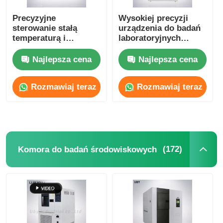
Precyzyjne
Wysokiej precyzji
sterowanie stałą
urządzenia do badań
temperaturą i
laboratoryjnych
wilgotnością komory
SUS304 UP-6122 100L
IEC60068 GJB150 JIS
Ozon starzenia
Najlepsza cena
Najlepsza cena
C60068
komory badawczej
Rozmawiaj teraz
Rozmawiaj teraz
(172)
Komora do badań środowiskowych