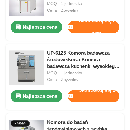
zakresie wilgotności 20%~98% i
MOQ：1 jednostka
niskim zużyciu energii
Cena：Zbywalny
Wycieczka po fabryce
Skontaktuj się z
Najlepsza cena
nami
Kontrola jakości
UP-6125 Komora badawcza
Skontaktuj się z nami
środowiskowa Komora
badawcza kuchenki wysokiego
Poprosić o wycenę
ciśnienia do próby przecieków
MOQ：1 jednostka
Cena：Zbywalny
Skontaktuj się z
Sprzęt do badań laboratoryjnych
Najlepsza cena
nami
Komora do badań środowiskowych
Komora do badań
Uniwersalna maszyna testująca
środowiskowych z szybką