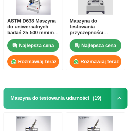
ASTM D638 Maszyna
Maszyna do
do uniwersalnych
testowania
badań 25-500 mm/min
przyczepności
Sprzęt do badań
220VAC Elektroniczne
rozciągania typu
urządzenia do
Najlepsza cena
Najlepsza cena
stołowego
testowania
uniwersalnej
Rozmawiaj teraz
Rozmawiaj teraz
wytrzymałości na
bieganie
(19)
Maszyna do testowania udarności