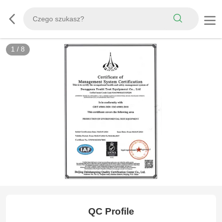
1
/
8
ISO14001
QC Profile