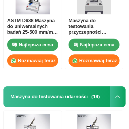
ASTM D638 Maszyna
Maszyna do
do uniwersalnych
testowania
badań 25-500 mm/min
przyczepności
Sprzęt do badań
220VAC Elektroniczne
rozciągania typu
urządzenia do
Najlepsza cena
Najlepsza cena
stołowego
testowania
uniwersalnej
Rozmawiaj teraz
Rozmawiaj teraz
wytrzymałości na
bieganie
(19)
Maszyna do testowania udarności