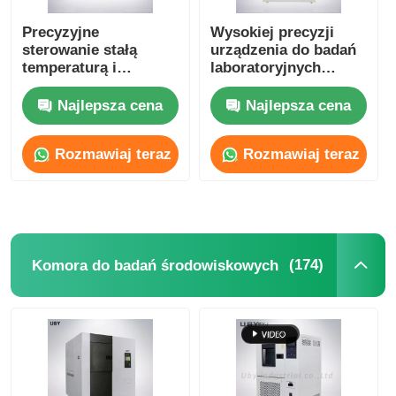
Precyzyjne
Wysokiej precyzji
sterowanie stałą
urządzenia do badań
temperaturą i
laboratoryjnych
wilgotnością komory
SUS304 UP-6122 100L
IEC60068 GJB150 JIS
Ozon starzenia
Najlepsza cena
Najlepsza cena
C60068
komory badawczej
Rozmawiaj teraz
Rozmawiaj teraz
(174)
Komora do badań środowiskowych