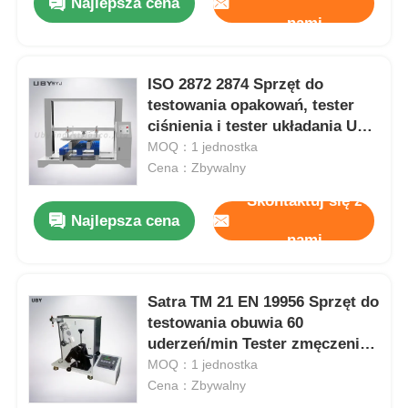
Najlepsza cena
nami
ISO 2872 2874 Sprzęt do
testowania opakowań, tester
ciśnienia i tester układania UP-
6035
MOQ：1 jednostka
Cena：Zbywalny
Skontaktuj się z
Najlepsza cena
nami
Satra TM 21 EN 19956 Sprzęt do
testowania obuwia 60
uderzeń/min Tester zmęczenia
pięty
MOQ：1 jednostka
Cena：Zbywalny