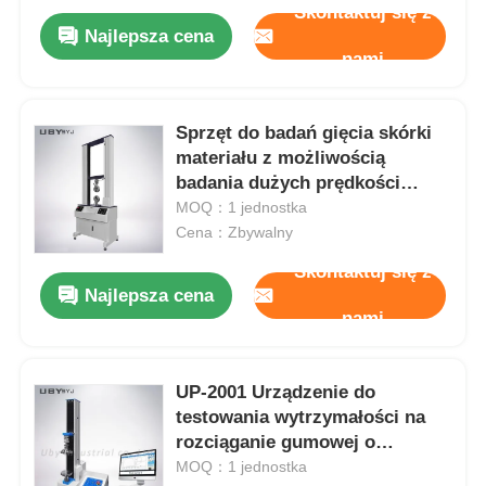
Skontaktuj się z
Najlepsza cena
nami
Sprzęt do badań gięcia skórki
materiału z możliwością
badania dużych prędkości
Standardy ASTM
MOQ：1 jednostka
Cena：Zbywalny
Skontaktuj się z
Najlepsza cena
nami
UP-2001 Urządzenie do
testowania wytrzymałości na
rozciąganie gumowej o
wysokiej precyzji 20kN-
MOQ：1 jednostka