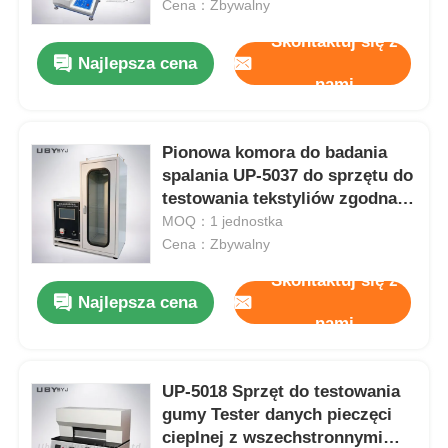
100000kN
Cena：Zbywalny
Skontaktuj się z
Najlepsza cena
nami
Pionowa komora do badania
spalania UP-5037 do sprzętu do
testowania tekstyliów zgodna z
ISO 6940 ISO 6941 ASTM
MOQ：1 jednostka
D6431, charakteryzująca się
Cena：Zbywalny
wysokością płomienia 40 ± 2
Skontaktuj się z
mm i uchwytem na próbki o
Najlepsza cena
wymiarach L422 × S89 × H2 mm
Dom
nami
Produkty
UP-5018 Sprzęt do testowania
gumy Tester danych pieczęci
cieplnej z wszechstronnymi
O nas