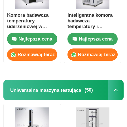
Komora badawcza
Inteligentna komora
temperatury
badawcza
uderzeniowej w
temperatury i
dwóch strefach z
wilgotności Łatwo
niezależną kontrolą
obsługiwana komora
Najlepsza cena
Najlepsza cena
wilgotności
badawcza
klimatyczna
Rozmawiaj teraz
Rozmawiaj teraz
(50)
Uniwersalna maszyna testująca