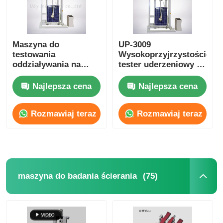
Maszyna do
UP-3009
testowania
Wysokoprzyjrzystościowy
oddziaływania na
tester uderzeniowy z
szkło do testowania
modułem
odporności na
fotowoltaicznym z
Najlepsza cena
Najlepsza cena
uderzenie
zakładką strzelaną z
zgodnością IEC61730-
Rozmawiaj teraz
Rozmawiaj teraz
2 i dostosowalnym
obszarem uderzenia
(75)
maszyna do badania ścierania