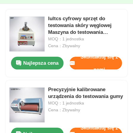
Iultcs cyfrowy sprzęt do
testowania skóry węglowej
Maszyna do testowania
tłuszczu barwy ścierania
MOQ：1 jednostka
Cena：Zbywalny
Skontaktuj się z
Najlepsza cena
nami
Precyzyjnie kalibrowane
urządzenia do testowania gumy
MOQ：1 jednostka
Cena：Zbywalny
Skontaktuj się z