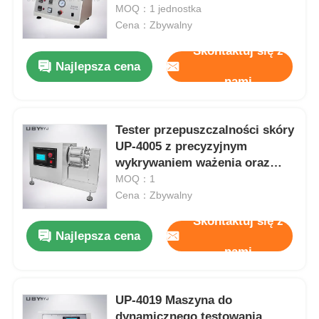
możliwościami analizy
MOQ：1 jednostka
Cena：Zbywalny
Wycieczka po fabryce
Skontaktuj się z
Najlepsza cena
nami
Kontrola jakości
Tester przepuszczalności skóry
Skontaktuj się z nami
UP-4005 z precyzyjnym
wykrywaniem ważenia oraz
Poprosić o wycenę
stałą kontrolą wilgotności i
MOQ：1
temperatury dla sprzętu
Cena：Zbywalny
laboratoryjnego
Skontaktuj się z
Sprzęt do badań laboratoryjnych
Najlepsza cena
nami
Komora do badań środowiskowych
UP-4019 Maszyna do
Uniwersalna maszyna testująca
dynamicznego testowania