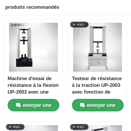
produits recommandés
Machine d'essai de
Testeur de résistance
résistance à la flexion
à la traction UP-2003
UP-2003 avec une
avec fonction de
force d'essai
stockage de données
envoyer une
envoyer une
maximale de 1 kN à
d'affichage de courbe
1000 kN, une
en temps réel et
demande
demande
précision de ±1,0% et
précision ± 0,5%
une traction efficace