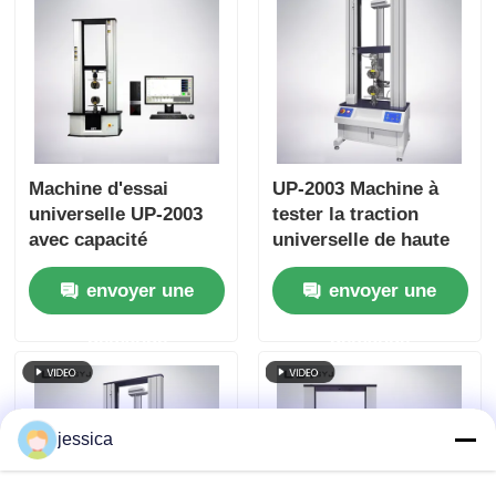
de 800 mm
Machine d'essai
UP-2003 Machine à
universelle UP-2003
tester la traction
avec capacité
universelle de haute
maximale de 20-
précision Machine à
envoyer une
envoyer une
100000 kN, précision
tester la résistance à
de ±0,5 % et
la traction durable
demande
demande
servomoteur AC pour
essais de traction,
compression et
flexion
jessica