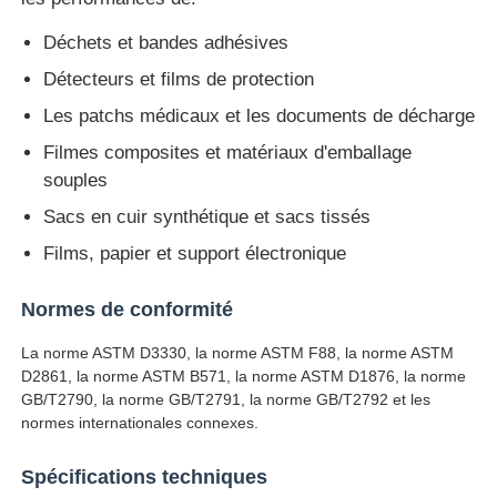
Déchets et bandes adhésives
Machine d'essai d'impact
Détecteurs et films de protection
Les patchs médicaux et les documents de décharge
Machine d'essai d'abrasion
Filmes composites et matériaux d'emballage
souples
équipement d'essai en caoutchouc
Sacs en cuir synthétique et sacs tissés
Films, papier et support électronique
Équipement d'essai de chaussures
Normes de conformité
Équipement d'essai des matériaux de construction
La norme ASTM D3330, la norme ASTM F88, la norme ASTM
D2861, la norme ASTM B571, la norme ASTM D1876, la norme
GB/T2790, la norme GB/T2791, la norme GB/T2792 et les
Équipement d'essai des emballages
normes internationales connexes.
Spécifications techniques
Équipement d'essai des adhésifs