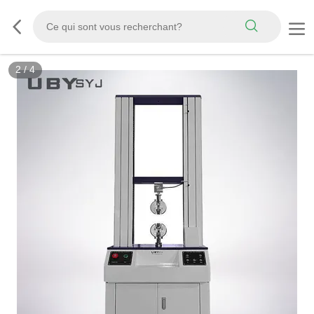
3
/
4