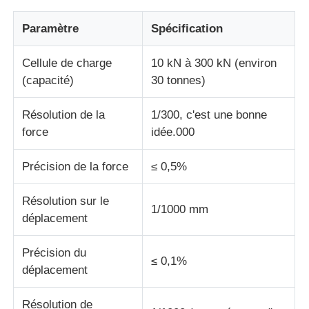
Paramètre
Spécification
machine d'essai de tissu
Cellule de charge
10 kN à 300 kN (environ
Contrôleur de la température et d'humidité
(capacité)
30 tonnes)
Résolution de la
1/300, c'est une bonne
appareil de contrôle de dureté
force
idée.000
Précision de la force
≤ 0,5%
Résolution sur le
1/1000 mm
déplacement
Précision du
≤ 0,1%
déplacement
Résolution de