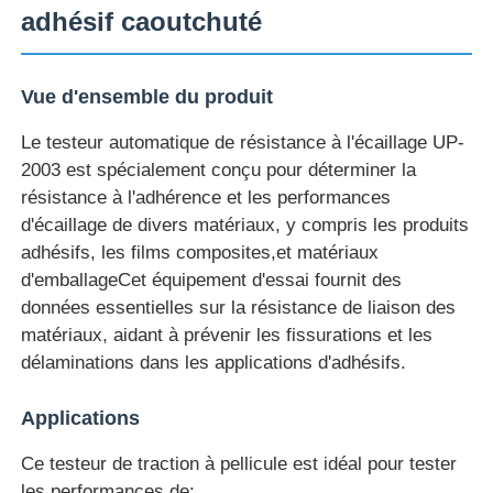
adhésif caoutchuté
Visite d'usine
Vue d'ensemble du produit
Contrôle de la qualité
Le testeur automatique de résistance à l'écaillage UP-
2003 est spécialement conçu pour déterminer la
résistance à l'adhérence et les performances
Contact
d'écaillage de divers matériaux, y compris les produits
adhésifs, les films composites,et matériaux
Demande de soumission
d'emballageCet équipement d'essai fournit des
données essentielles sur la résistance de liaison des
matériaux, aidant à prévenir les fissurations et les
Équipement d'essai en laboratoire
délaminations dans les applications d'adhésifs.
Chambre d'essai environnemental
Applications
Ce testeur de traction à pellicule est idéal pour tester
Machine de test universelle
les performances de: