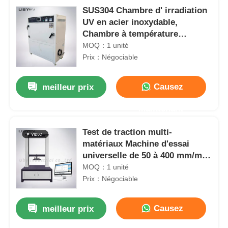
SUS304 Chambre d' irradiation
UV en acier inoxydable,
Chambre à température
accélérée
MOQ：1 unité
Prix：Négociable
Causez
meilleur prix
Maintenant
Test de traction multi-
matériaux Machine d'essai
universelle de 50 à 400 mm/min
avec poignées interchangeables
MOQ：1 unité
Prix：Négociable
Causez
meilleur prix