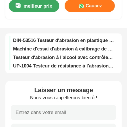
Causez
meilleur prix
EN ISO20344 Iultcs machine à tester l'abrasion du cuir UP-4018 pour les chaussures et les vêtements
Visite d'usine
Maintenant
UP-5030 Machine d'essai de câbles et de câbles 220VAC 50Hz Testeur de combustion horizontale verticale
UP-4040 Pulg Wire Swing Cable Machine de test de flexion pour les fils électriques
Contrôle de la qualité
DIN-53516 Testeur d'abrasion en plastique électronique standard DIN pour le test du cuir et du caoutchouc synthétiques mous
Machine d'essai d'abrasion à calibrage de précision avec longueur de rouleau de 460 mm pour les essais de résistance à l'usure des matériaux élastiques
Contact
Testeur d'abrasion à l'alcool avec contrôleur logique programmable, interface à écran tactile vif et pièces de transmission de précision japonaise
UP-1004 Testeur de résistance à l'abrasion linéaire de précision pour tests d'abrasion à sec et humide avec charge d'essai réglable
UP-1009 Testeur d'abrasion NBS avec charge d'essai de 2265g, papier de verre grain 40# et 3 postes d'essai pour conditions d'usure intense
Demande de soumission
Testeur d'abrasion de semelles de chaussures en caoutchouc conforme à la norme ASTM D1630 avec commande LCD et aspirateur
UP-5004 Machine d'essai MFR MVR à affichage numérique avec une précision de contrôle de température élevée et une plage de 40 °C à 450 °C
Équipement d'essai en laboratoire
Laisser un message
Mètre de densité de haute précision avec une précision de 0,001 g/cm3 et une interface RS-232C pour un test de densité fiable
Nous vous rappellerons bientôt!
Testeur d'abrasion Martindale entièrement automatisé de haute précision avec écran LCD pour le test de tissus textiles
Chambre d'essai environnemental
UP-1001 Testeur de l' abrasionnement des tissus à rotation, machine d' abrasionnement de la tôle pour les matériaux textiles
UP-1007 Testeur d'abrasion humide avec course de 300 mm, fréquence réglable de 5 à 95 cycles/min et poids de brosse de 454 ± 10 g
Machine de test universelle