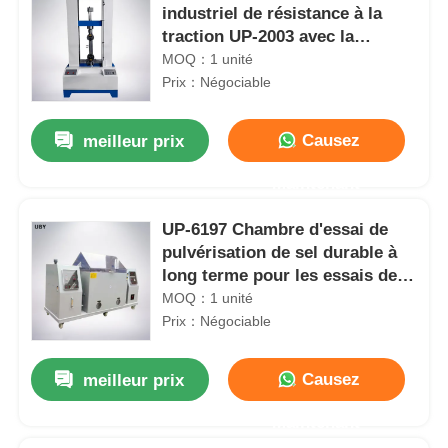
industriel de résistance à la
traction UP-2003 avec la
conception à double colonne
MOQ：1 unité
Prix：Négociable
Causez
meilleur prix
Maintenant
UP-6197 Chambre d'essai de
pulvérisation de sel durable à
long terme pour les essais de
corrosion
MOQ：1 unité
Prix：Négociable
Causez
meilleur prix
Maintenant