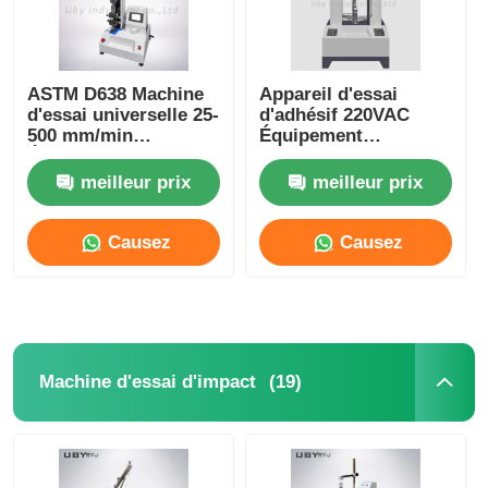
ASTM D638 Machine
Appareil d'essai
d'essai universelle 25-
d'adhésif 220VAC
500 mm/min
Équipement
Équipement d'essai
électronique
de traction de type
universel de test de
meilleur prix
meilleur prix
table
résistance à la
traction
Causez
Causez
Maintenant
Maintenant
(19)
Machine d'essai d'impact