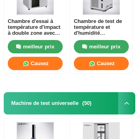
Chambre d'essai à
Chambre de test de
température d'impact
température et
à double zone avec
d'humidité
contrôle indépendant
intelligente, facile à
de l'humidité
utiliser, chambre de
meilleur prix
meilleur prix
test climatique
Causez
Causez
Maintenant
Maintenant
(50)
Machine de test universelle