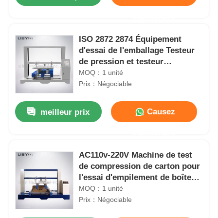
Maintenant
ISO 2872 2874 Équipement
d'essai de l'emballage Testeur
de pression et testeur
d'empilement UP-6035
MOQ：1 unité
Prix：Négociable
Causez
meilleur prix
Maintenant
Aperçu
AC110v-220V Machine de test
de compression de carton pour
l'essai d'empilement de boîtes
Produits
en papier ondulé
MOQ：1 unité
Prix：Négociable
A propos de nous