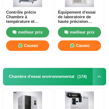
machine d'essai de tissu
Contrôle précis
Équipement d'essai
Chambre à
de laboratoire de
température et
haute précision
humidité constantes
SUS304 UP-6122 100L
Contrôleur de la température et d'humidité
IEC60068 GJB150 JIS
Chambre de test de
meilleur prix
meilleur prix
C60068
vieillissement de
l'ozone
appareil de contrôle de dureté
Causez
Causez
Maintenant
Maintenant
(174)
Chambre d'essai environnemental