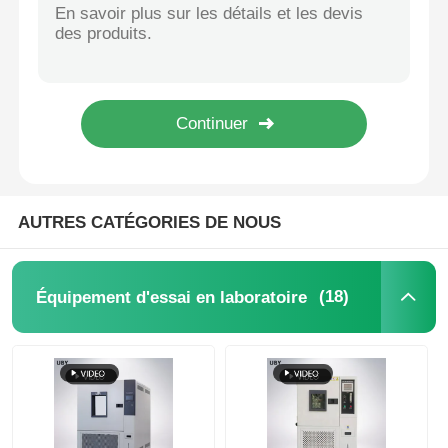
UP-1007 Testeur durable et fiable de résistance à l'abrasion par frottement humide avec un contrôle de course précis et une fréquence de mouvement de brosse de 37 ± 1 cpm
UP-5008 Rhéomètre à dérive en caoutchouc sans rotor hautement répétable avec une précision de 0,001 dN·m et une plage de température RT~200oC
Machine d'essai d'impact
UP-5011 Machine électrique de fabrication d'échantillons avec préparation automatique d'échantillons à haut rendement et outils de coupe en acier allié pour échantillons d'impact
UP-5011 Coupeuse électrique à encoche avec angle de coupe réglable, changement sans outil et haut rendement pour les échantillons d'impact
Machine d'essai d'abrasion
UP-5011 Coupe-entaille de précision avec servomoteur avancé, système d'alimentation automatique et outils de coupe en acier allié pour essais de choc
Machine de test de friction d'encre Testeur de couche d'encre UP-1000 Machine de test de résistance à l'abrasion
équipement d'essai en caoutchouc
AUTRES CATÉGORIES DE NOUS
Équipement d'essai de chaussures
(18)
Équipement d'essai en laboratoire
Équipement d'essai des matériaux de construction
Équipement d'essai des emballages
Équipement d'essai des adhésifs