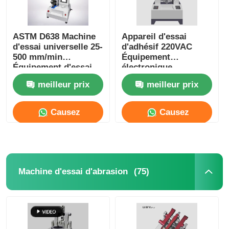
ASTM D638 Machine
Appareil d'essai
d'essai universelle 25-
d'adhésif 220VAC
500 mm/min
Équipement
Équipement d'essai
électronique
de traction de type
universel de test de
meilleur prix
meilleur prix
table
résistance à la
traction
Causez
Causez
Maintenant
Maintenant
(75)
Machine d'essai d'abrasion