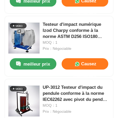
Causez
meilleur prix
Maintenant
Testeur d'impact numérique
Izod Charpy conforme à la
norme ASTM D256 ISO180
ISO179 avec énergie de pendule
MOQ：1
1J, 2.75J, 5.5J et vitesse
Prix：Négociable
d'impact 3,5 m/s
Causez
meilleur prix
Maintenant
UP-3012 Testeur d'impact du
pendule conforme à la norme
IEC62262 avec pivot du pendule
sans frottement et hauteur
MOQ：1
d'impact réglable
Prix：Négociable