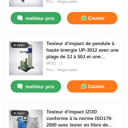
réglable (200-1200 mm) et
Prix：Négociable
conforme à la norme IEC62262
Causez
meilleur prix
Maintenant
Testeur d'impact de pendule à
haute énergie UP-3012 avec une
plage de 2J à 50J et une
hauteur réglable pour la
MOQ：1
conformité IEC62262
Prix：Négociable
Causez
meilleur prix
Aperçu
Maintenant
Produits
Testeur d'impact IZOD
conforme à la norme ISO179-
2000 avec levier en fibre de
A propos de nous