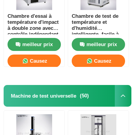
Chambre d'essai à
Chambre de test de
température d'impact
température et
à double zone avec
d'humidité
contrôle indépendant
intelligente, facile à
de l'humidité
utiliser, chambre de
meilleur prix
meilleur prix
test climatique
Causez
Causez
Maintenant
Maintenant
(50)
Machine de test universelle