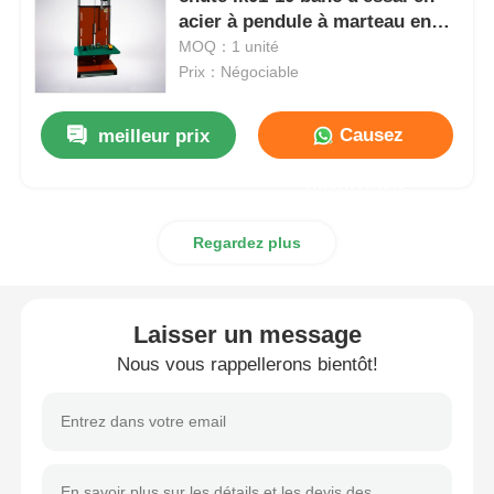
acier à pendule à marteau en
aluminium
MOQ：1 unité
Machine d'essai d'impact
Prix：Négociable
Machine d'essai d'abrasion
Causez
meilleur prix
Maintenant
équipement d'essai en caoutchouc
Regardez plus
Équipement d'essai de chaussures
Laisser un message
Équipement d'essai des matériaux de construction
Nous vous rappellerons bientôt!
Équipement d'essai des emballages
Équipement d'essai des adhésifs