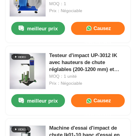
carbone et encodeur numérique
MOQ：1
de haute précision pour les
Prix：Négociable
Visite d'usine
tests de plastique et de
caoutchouc
Causez
meilleur prix
Contrôle de la qualité
Maintenant
Testeur d'impact UP-3012 IK
Contact
avec hauteurs de chute
réglables (200-1200 mm) et
Demande de soumission
niveaux d'énergie d'impact IK07
MOQ：1 unité
à IK10 (2J à 20J) doté d'un
Prix：Négociable
angle de balançoire réglable de
Équipement d'essai en laboratoire
0 à 90°
Causez
meilleur prix
Chambre d'essai environnemental
Maintenant
Machine d'essai d'impact de
Machine de test universelle
chute Ik01-10 banc d'essai en