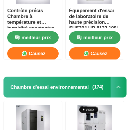
Contrôle précis
Équipement d'essai
Chambre à
de laboratoire de
température et
haute précision
humidité constantes
SUS304 UP-6122 100L
IEC60068 GJB150 JIS
Chambre de test de
meilleur prix
meilleur prix
C60068
vieillissement de
l'ozone
Causez
Causez
Maintenant
Maintenant
(174)
Chambre d'essai environnemental