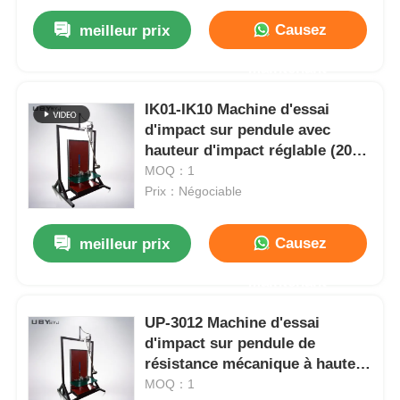
Causez
meilleur prix
Maintenant
IK01-IK10 Machine d'essai
d'impact sur pendule avec
hauteur d'impact réglable (200-
1200 mm) et service OEM/ODM
MOQ：1
personnalisable
Prix：Négociable
Causez
meilleur prix
Maintenant
UP-3012 Machine d'essai
d'impact sur pendule de
résistance mécanique à haute
énergie avec hauteur d'impact
MOQ：1