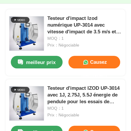
Testeur d'impact Izod
numérique UP-3014 avec
vitesse d'impact de 3.5 m/s et
angle de pendule de 150 ° pour
MOQ：1
les tests de plastique et de
Prix：Négociable
caoutchouc
Causez
meilleur prix
Maintenant
Testeur d'impact IZOD UP-3014
avec 1J, 2.75J, 5.5J énergie de
pendule pour les essais de
plastique et de caoutchouc
MOQ：1
conforme à la norme ISO179-
Prix：Négociable
2000