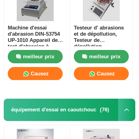
Machine d'essai
Testeur d' abrasions
d'abrasion DIN-53754
et de dépollution,
UP-1010 Appareil de
Testeur de
test d'abrasion à
dépollution.
écran numérique pour
meilleur prix
meilleur prix
chaussures
Causez
Causez
Maintenant
Maintenant
(76)
équipement d'essai en caoutchouc