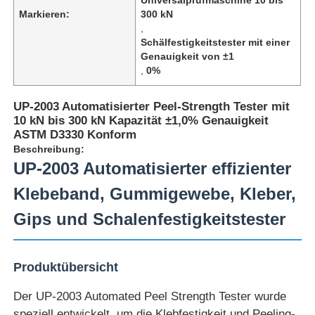
Markieren:
300 kN
,
Schälfestigkeitstester mit einer
Genauigkeit von ±1
,
0%
UP-2003 Automatisierter Peel-Strength Tester mit
10 kN bis 300 kN Kapazität ±1,0% Genauigkeit
ASTM D3330 Konform
Beschreibung:
UP-2003 Automatisierter effizienter
Klebeband, Gummigewebe, Kleber,
Gips und Schalenfestigkeitstester
Startseite
Produktübersicht
Produkte
Der UP-2003 Automated Peel Strength Tester wurde
Über uns
speziell entwickelt, um die Klebfestigkeit und Peeling-