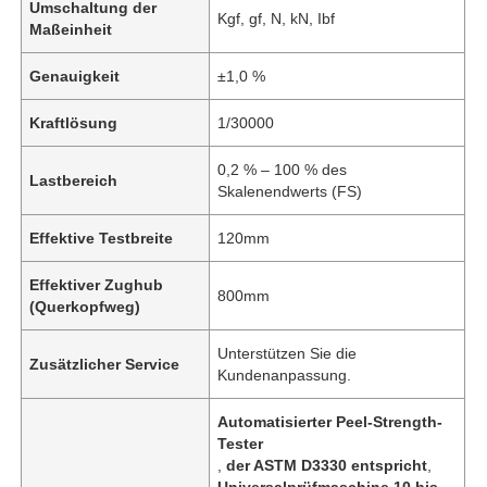
Umschaltung der
Kgf, gf, N, kN, Ibf
Maßeinheit
Genauigkeit
±1,0 %
Kraftlösung
1/30000
0,2 % – 100 % des
Lastbereich
Skalenendwerts (FS)
Effektive Testbreite
120mm
Effektiver Zughub
800mm
(Querkopfweg)
Unterstützen Sie die
Zusätzlicher Service
Kundenanpassung.
Automatisierter Peel-Strength-
Tester
,
der ASTM D3330 entspricht
,
Universalprüfmaschine 10 bis