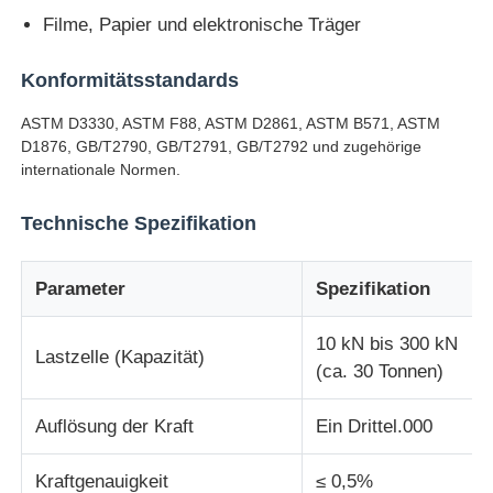
Filme, Papier und elektronische Träger
Schlagprüfmaschine
Konformitätsstandards
ASTM D3330, ASTM F88, ASTM D2861, ASTM B571, ASTM
Abnutzungsprüfmaschine
D1876, GB/T2790, GB/T2791, GB/T2792 und zugehörige
internationale Normen.
Gummitestgerät
Technische Spezifikation
Prüfgeräte für Schuhe
Parameter
Spezifikation
Baustoffprüfgeräte
10 kN bis 300 kN
Lastzelle (Kapazität)
(ca. 30 Tonnen)
Ausrüstung zur Prüfung von Verpackungen
Auflösung der Kraft
Ein Drittel.000
Prüfgeräte für Klebstoffe
Kraftgenauigkeit
≤ 0,5%