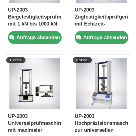
UP-2003
UP-2003
Biegefestigkeitsprüfmaschine
Zugfestigkeitsprüfgerät
mit 1 kN bis 1000 kN
mit Echtzeit-
Max-Prüfkraft, ±1,0%
Kurvenanzeige,
Anfrage absenden
Anfrage absenden
Genauigkeit und 800
Datenspeicherfunktion
mm effektiver
und ±0,5 %
Zugkraft
Genauigkeit
UP-2003
UP-2003
Universalprüfmaschine
Hochpräzisionsmaschine
mit maximaler
zur universellen