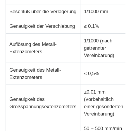
Beschluß über die Verlagerung
1/1000 mm
Stoffprüfmaschine
Genauigkeit der Verschiebung
≤ 0,1%
Temperatur und Feuchteregler
1/1000 (nach
Auflösung des Metall-
getrennter
Härteprüfvorrichtung
Extenzometers
Vereinbarung)
Genauigkeit des Metall-
≤ 0,5%
Extenzometers
±0,01 mm
Genauigkeit des
(vorbehaltlich
Großspannungsextenzometers
einer gesonderten
Vereinbarung)
50 ~ 500 mm/min