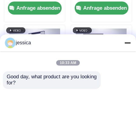
Leistung von 20-
Zugfestigkeitsprüfung
Anfrage absenden
Anfrage absenden
100000kN, ±0,5%
Genauigkeit und
Wechselstromservomotor
für
Zugdruckbiegetests
jessica
10:33 AM
Good day, what product are you looking 
for?
UP-2003 Vielseitiges
Versuchsmaschine
Modulares
zur universellen
Zugfestigkeitsgerät,
Prüfung von
Stabile
mehreren Materialien
Anfrage absenden
Anfrage absenden
Zugfestigkeitsprüfmaschine
mit auswechselbaren
Griffen 50-400
mm/min