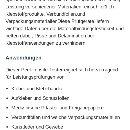
Leistung verschiedener Materialien, einschließlich
Klebstoffprodukte, Verbundfolien,und
Fabrik Tour
VerpackungsmaterialienDiese Prüfgeräte liefern
wichtige Daten über die Materialbindungsfestigkeit und
Qualitätskontrolle
helfen dabei, Risse und Delamination bei
Klebstoffanwendungen zu verhindern.
Kontakt
Anwendungen
Dieser Peel-Tensile-Tester eignet sich hervorragend
Referenzen
für Leistungsprüfungen von:
Kleber und Klebebänder
Laborversuch-Ausrüstung
Aufkleber und Schutzfolien
Medizinische Pflaster und Freigabepapiere
Umwelttestkammer
Verbundfolien und weiche Verpackungsmaterialien
Kunstleder und Gewebe
Universelle Testmaschine