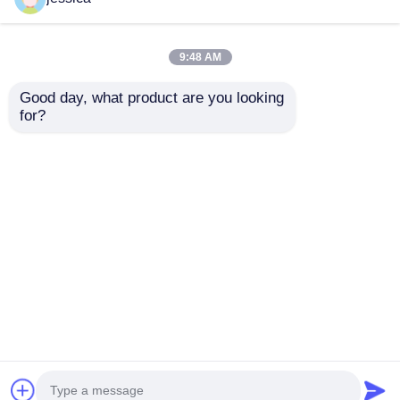
9:48 AM
Good day, what product are you looking 
for?
UP-2003 Çeşitli
Çoklu Malzeme
Modüler Çekim Gücü
Tensile Test Evrensel
Ekipmanı, Istikrarlı
Test Makinesi 50-
Çekim Test Makinesi
400mm/min Değişken
Talep Gönder
Talep Gönder
Yakalarla
Ana sayfa
Hakkımızda
Bize ulaşın
Desktop Site
Site Haritası
Gizlilik Politikası
Kalite
Laboratuvar Test Cihazları
Çin
fabrikası.Copyright © 2026 Dongguan Youbi Test