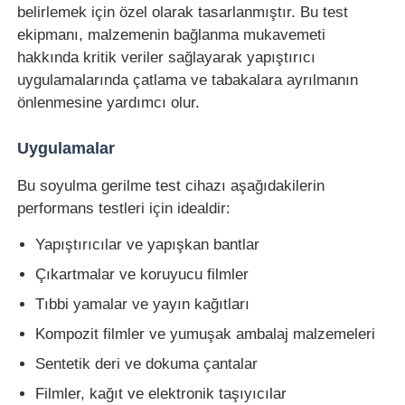
belirlemek için özel olarak tasarlanmıştır. Bu test
ekipmanı, malzemenin bağlanma mukavemeti
Fabrika turu
hakkında kritik veriler sağlayarak yapıştırıcı
uygulamalarında çatlama ve tabakalara ayrılmanın
önlenmesine yardımcı olur.
Kalite kontrol
Uygulamalar
Bize ulaşın
Bu soyulma gerilme test cihazı aşağıdakilerin
performans testleri için idealdir:
Teklif isteği
Yapıştırıcılar ve yapışkan bantlar
Çıkartmalar ve koruyucu filmler
Laboratuvar Test Cihazları
Tıbbi yamalar ve yayın kağıtları
Kompozit filmler ve yumuşak ambalaj malzemeleri
Çevresel Test Odası
Sentetik deri ve dokuma çantalar
Filmler, kağıt ve elektronik taşıyıcılar
Evrensel test makinesi