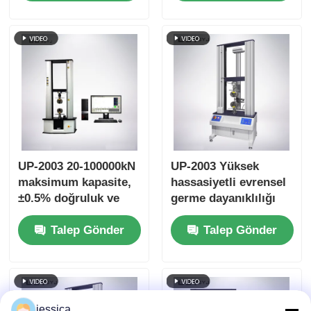
ile Bükülme Dayanımı
germe dayanıklılığı
Test Cihazı
test cihazı
UP-2003 20-100000kN
UP-2003 Yüksek
maksimum kapasite,
hassasiyetli evrensel
±0.5% doğruluk ve
germe dayanıklılığı
germe sıkıştırma
test makinesi
Talep Gönder
Talep Gönder
bükme testleri için
AC servo motoru ile
evrensel test
makinesi
jessica