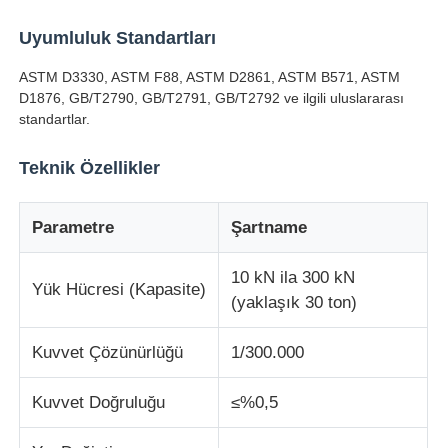
Uyumluluk Standartları
Darbe Test Cihazı
ASTM D3330, ASTM F88, ASTM D2861, ASTM B571, ASTM
D1876, GB/T2790, GB/T2791, GB/T2792 ve ilgili uluslararası
aşınma test makinesi
standartlar.
Teknik Özellikler
kauçuk test cihazları
Parametre
Şartname
Ayakkabı Test Cihazları
10 kN ila 300 kN
Yük Hücresi (Kapasite)
(yaklaşık 30 ton)
İnşaat malzemeleri test ekipmanları
Kuvvet Çözünürlüğü
1/300.000
Ambalaj testi ekipmanları
Kuvvet Doğruluğu
≤%0,5
Yapıştırıcı deneme ekipmanları