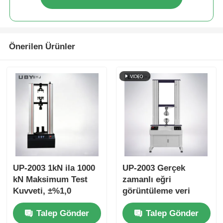
Önerilen Ürünler
UP-2003 1kN ila 1000
UP-2003 Gerçek
kN Maksimum Test
zamanlı eğri
Kuvveti, ±%1,0
görüntüleme veri
Doğruluk ve 800mm
depolama fonksiyonu
Talep Gönder
Talep Gönder
Etkin Çekme Stroku
ve ± 0,5% doğruluk ile