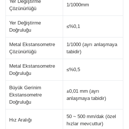
Yer Değiştirme
1/1000mm
Çözünürlüğü
kumaş test makinesi
Yer Değiştirme
≤%0,1
Doğruluğu
Sıcaklık ve Nem Kontrol Cihazı
Metal Ekstansometre
1/1000 (ayrı anlaşmaya
Sertlik denetleyicisi
Çözünürlüğü
tabidir)
Metal Ekstansometre
≤%0,5
Doğruluğu
Büyük Gerinim
±0,01 mm (ayrı
Ekstansometre
anlaşmaya tabidir)
Doğruluğu
50 ~ 500 mm/dak (özel
Hız Aralığı
hızlar mevcuttur)