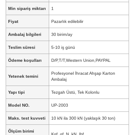
Min sipariş miktarı
1
Fiyat
Pazarlık edilebilir
Ambalaj bilgileri
30 birim/ay
Teslim süresi
5-10 iş günü
Ödeme koşulları
D/P,T/T,Western Union,PAYPAL
Profesyonel İhracat Ahşap Karton
Yetenek temini
Ambalaj
Yapı tipi
Tezgah Üstü, Tek Kolonlu
Model NO.
UP-2003
Maks. test kuvveti
10 kN ila 300 kN (yaklaşık 30 ton)
Ölçüm birimi
Kgf, gf, N, kN, Ibf