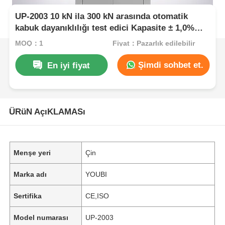
UP-2003 10 kN ila 300 kN arasında otomatik
kabuk dayanıklılığı test edici Kapasite ± 1,0%
doğruluk ASTM D3330 uyumlu
MOQ：1
Fiyat：Pazarlık edilebilir
Şimdi sohbet et.
En iyi fiyat
ÜRüN AçıKLAMASı
Menşe yeri
Çin
Marka adı
YOUBI
Sertifika
CE,ISO
Model numarası
UP-2003