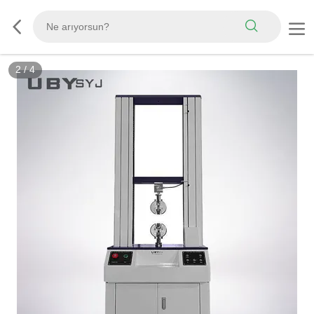
3
/
4