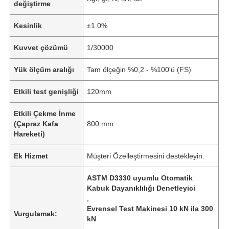
değiştirme
Kesinlik
±1.0%
Kuvvet çözümü
1/30000
Yük ölçüm aralığı
Tam ölçeğin %0,2 - %100'ü (FS)
Etkili test genişliği
120mm
Etkili Çekme İnme
(Çapraz Kafa
800 mm
Hareketi)
Ek Hizmet
Müşteri Özelleştirmesini destekleyin.
ASTM D3330 uyumlu Otomatik
Kabuk Dayanıklılığı Denetleyici
,
Evrensel Test Makinesi 10 kN ila 300
Vurgulamak:
kN
,