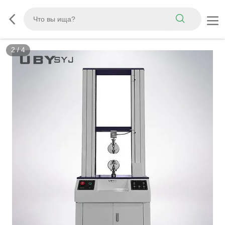
3
/
4