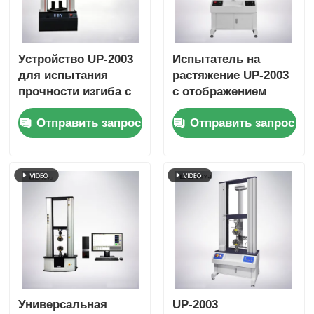
Устройство UP-2003
Испытатель на
для испытания
растяжение UP-2003
прочности изгиба с
с отображением
максимальной
кривой в реальном
Отправить запрос
Отправить запрос
силой испытания от
времени, функцией
1 кН до 1000 кН,
хранения данных и
точностью ±1,0% и
точностью ±0,5%
эффективным
тяговым ударом 800
мм
Универсальная
UP-2003