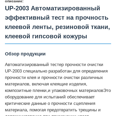
описание:
UP-2003 Автоматизированный
Наша фабрика
эффективный тест на прочность
клеевой ленты, резиновой ткани,
контроль качества
клеевой гипсовой кожуры
контактные данные
Обзор продукции
Отправить запрос
Автоматизированный тестер прочности очистки
UP-2003 специально разработан для определения
прочности клея и прочности очистки различных
Оборудование для испытаний лаборатории
материалов, включая клеящие изделия,
композитные пленки,и упаковочных материаловЭто
оборудование для испытаний обеспечивает
Камера экологических испытаний
критические данные о прочности сцепления
материала, помогая предотвратить трещины и
Универсальная тестирование