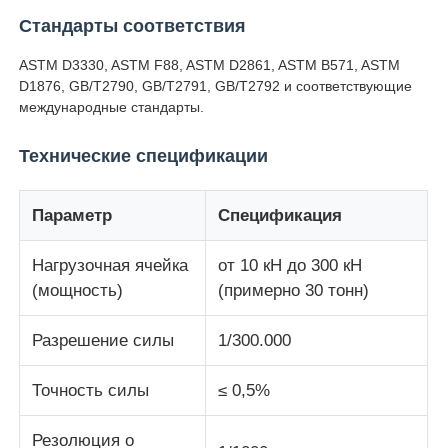
Стандарты соответствия
машина для испытания ткани
ASTM D3330, ASTM F88, ASTM D2861, ASTM B571, ASTM
D1876, GB/T2790, GB/T2791, GB/T2792 и соответствующие
международные стандарты.
Регулятор температуры и влажности
Технические спецификации
измеритель твердости
Параметр
Спецификация
Нагрузочная ячейка
от 10 кН до 300 кН
(мощность)
(примерно 30 тонн)
Разрешение силы
1/300.000
Точность силы
≤ 0,5%
Резолюция о