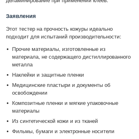
деламинирование при применении клеев.
Заявления
Машина для испытания на удар
Этот тестер на прочность кожуры идеально
Машина испытания на абразивное изнашивание
подходит для испытаний производительности:
Прочие материалы, изготовленные из
резиновое оборудование для испытаний
материала, не содержащего дистиллированного
металла
Наклейки и защитные пленки
Оборудование для испытаний обуви
Медицинские пластыри и документы об
освобождении
Оборудование для испытаний строительных матер
Композитные пленки и мягкие упаковочные
материалы
Оборудование для испытаний упаковки
Из синтетической кожи и из тканей
Фильмы, бумаги и электронные носители
Оборудование для испытания клеев