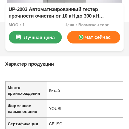
UP-2003 Автоматизированный тестер
прочности очистки от 10 кН до 300 кН
Пропускная способность ±1,0% Точность
MOQ：1
Цена：Возможен торг
ASTM D3330 Соответствует
чат сейчас
Лучшая цена
Характер продукции
Место
Китай
происхождения
Фирменное
YOUBI
наименование
Сертификация
CE,ISO