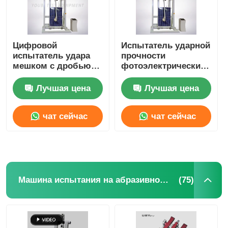
Цифровой
Испытатель ударной
испытатель удара
прочности
мешком с дробью
фотоэлектрических
по стандарту
модулей UP-3009 с
IEC61730 с мешком с
мешком с дробью,
Лучшая цена
Лучшая цена
дробью весом 45 кг
соответствующий
для испытаний
IEC61730-2 и с
чат сейчас
чат сейчас
безопасного стекла
настраиваемой
зоной удара
(75)
Машина испытания на абразивное изнашивание