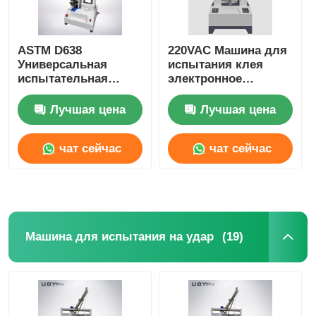
ASTM D638
220VAC Машина для
Универсальная
испытания клея
испытательная
электронное
машина 25-500 мм/
универсальное
мин.
оборудование для
Лучшая цена
Лучшая цена
испытания
прочности на изгиб
чат сейчас
чат сейчас
(19)
Машина для испытания на удар