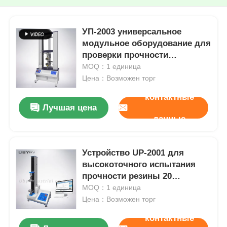
УП-2003 универсальное
модульное оборудование для
проверки прочности
натяжения, стабильная
MOQ：1 единица
машина для проверки
Цена：Возможен торг
прочности натяжения
контактные
Лучшая цена
данные
Устройство UP-2001 для
высокоточного испытания
прочности резины 20
кН-100000 кН
MOQ：1 единица
Цена：Возможен торг
контактные