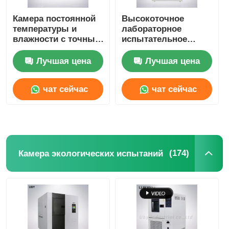
Камера постоянной
Высокоточное
температуры и
лабораторное
влажности с точным
испытательное
управлением
оборудование
IEC60068 GJB150 JIS
SUS304 UP-6122 100L
Лучшая цена
Лучшая цена
C60068
Озонная
испытательная
чат сейчас
чат сейчас
камера для старения
(174)
Камера экологических испытаний