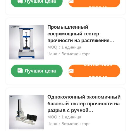
Лучшая цена
данные
Промышленный
сверхмощный тестер
прочности на растяжение
УП-2003 с двойной
MOQ：1 единица
конструкцией колонки
Цена：Возможен торг
контактные
Лучшая цена
данные
Одноколонный экономичный
базовый тестер прочности на
разрыв с ручной
регулировкой нагрузки
MOQ：1 единица
Цена：Возможен торг