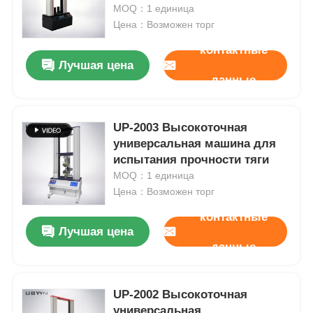
and Computer Control for
MOQ：1 единица
Tensile Strength Testing
Цена：Возможен торг
Наша фабрика
контактные
Лучшая цена
данные
контроль качества
UP-2003 Высокоточная
контактные данные
универсальная машина для
испытания прочности тяги
Отправить запрос
MOQ：1 единица
Цена：Возможен торг
контактные
Оборудование для испытаний лаборатории
Лучшая цена
данные
Камера экологических испытаний
UP-2002 Высокоточная
Универсальная тестирование
универсальная