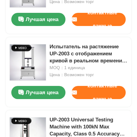
измерением силы /
Цена：Возможен торг
удлинения
контактные
Лучшая цена
данные
Испытатель на растяжение
UP-2003 с отображением
кривой в реальном времени,
функцией хранения данных и
MOQ：1 единица
точностью ±0,5%
Цена：Возможен торг
контактные
Лучшая цена
Главная страница
данные
Продукция
UP-2003 Universal Testing
Machine with 100kN Max
Capacity, Class 0.5 Accuracy
О Компании