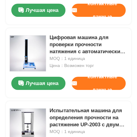
контактные
Лучшая цена
данные
Цифровая машина для
проверки прочности
натяжения с автоматическим
сбором данных,
MOQ：1 единица
соответствующая стандарту
Цена：Возможен торг
контактные
Лучшая цена
данные
Испытательная машина для
определения прочности на
растяжение UP-2003 с двумя
датчиками и одновременным
MOQ：1 единица