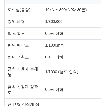
로드셀(용량)
10kN ~ 300kN(약 30톤)
충격 시험기
강제 해결
1/300,000
마모시험기
힘 정확도
0.5% 이하
충돌 시험 장비
변위 해상도
1/1000mm
변위 정확도
0.1% 이하
신발 테스트 장비
금속 신율계 분해
1/1000 (별도 협의)
건축물 시험 장비
능
금속 신장계 정확
패키지 테스트 장비
0.5% 이하
도
접착기 시험 장비
큰 변형 신장계 정