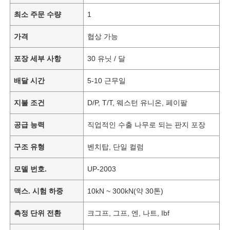
최소 주문 수량
1
가격
협상 가능
포장 세부 사항
30 유닛 / 달
배달 시간
5-10 근무일
지불 조건
D/P, T/T, 웨스턴 유니온, 페이팔
공급 능력
직업적인 수출 나무로 되는 판지 포장
구조 유형
벤치탑, 단일 컬럼
모델 번호.
UP-2003
맥스. 시험 하중
10kN ~ 300kN(약 30톤)
측정 단위 전환
크그프, 그프, 엔, 나트, Ibf