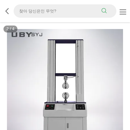
2
/
4