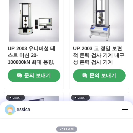
UP-2003 유니버설 테
UP-2003 고 정밀 보편
스트 머신 20-
적 튼력 검사 기계 내구
100000kN 최대 용량,
성 튼력 검사 기계
±0.5% 정확도, 팽창 압
문의 보내기
문의 보내기
축 굽기 테스트를 위한
AC 서보 모터
jessica
7:33 AM