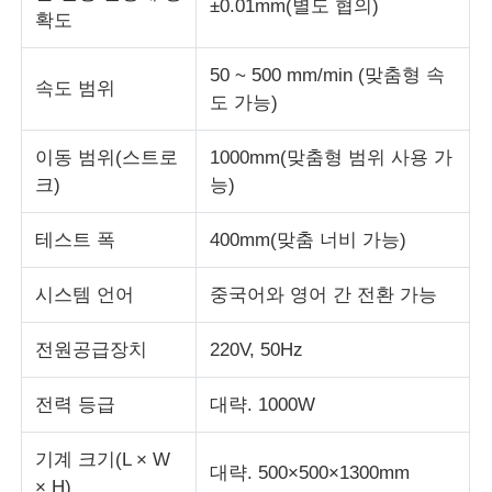
±0.01mm(별도 협의)
확도
직물 시험기
50 ~ 500 mm/min (맞춤형 속
속도 범위
도 가능)
온습도 제어기
이동 범위(스트로
1000mm(맞춤형 범위 사용 가
크)
능)
경도계
테스트 폭
400mm(맞춤 너비 가능)
시스템 언어
중국어와 영어 간 전환 가능
전원공급장치
220V, 50Hz
전력 등급
대략. 1000W
기계 크기(L × W
대략. 500×500×1300mm
× H)