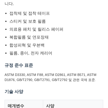
니다.
접착제 및 접착 테이프
공장 투어
스티커 및 보호 필름
의료용 패치 및 릴리스 페이퍼
품질 관리
복합필름 및 연포장재
연락처
합성피혁 및 우븐백
필름, 종이, 전자 캐리어
견적 요청
규정 준수 표준
ASTM D3330, ASTM F88, ASTM D2861, ASTM B571, ASTM
연구소 시험 장비
D1876, GB/T2790, GB/T2791, GB/T2792 및 관련 국제 표준.
환경 테스트 챔버
기술 사양
범용 테스트 머신
매개변수
사양