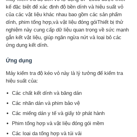
kế đặc biệt để xác định độ bền dính và hiệu suất vỏ
của các vật liệu khác nhau bao gồm các sản phẩm
Tham quan nhà máy
dính, phim tổng hợp,và vật liệu đóng góiThiết bị thử
nghiệm này cung cấp dữ liệu quan trọng về sức mạnh
Kiểm soát chất lượng
gắn kết vật liệu, giúp ngăn ngừa nứt và loại bỏ các
ứng dụng kết dính.
Liên hệ chúng tôi
Ứng dụng
Máy kiểm tra độ kéo vỏ này là lý tưởng để kiểm tra
Yêu cầu báo giá
hiệu suất của:
Các chất kết dính và băng dán
Thiết bị kiểm tra phòng thí nghiệm
Các nhãn dán và phim bảo vệ
Các miếng dán y tế và giấy tờ phát hành
Phòng thử nghiệm môi trường
Phim tổng hợp và vật liệu đóng gói mềm
Các loại da tổng hợp và túi vải
Máy kiểm tra phổ quát