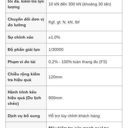
tối đa. kiểm tra lực
10 kN đến 300 kN (khoảng 30 tấn)
lượng
Chuyển đổi đơn vị
Kgf, gf, N, kN, Ibf
đo lường
Sự chính xác
±1,0%
Độ phân giải lực
1/30000
Phạm vi đo tải
0,2% - 100% toàn thang đo (FS)
Chiều rộng kiểm
120mm
tra hiệu quả
Hành trình kéo
hiệu quả (Du lịch
800mm
chéo)
Dịch vụ bổ sung
Hỗ trợ tùy chỉnh khách hàng.
Máy kiểm tra sức mạnh peel tự