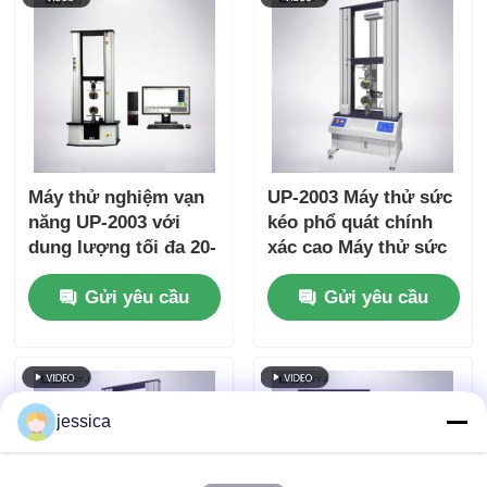
Máy thử nghiệm vạn
UP-2003 Máy thử sức
năng UP-2003 với
kéo phổ quát chính
dung lượng tối đa 20-
xác cao Máy thử sức
100000kN, độ chính
kéo bền
Gửi yêu cầu
Gửi yêu cầu
xác ±0.5% và động cơ
AC Servo cho các bài
kiểm tra kéo, nén,
uốn
jessica