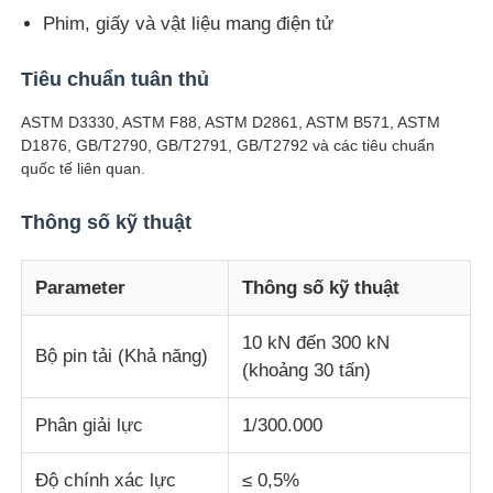
Phim, giấy và vật liệu mang điện tử
Máy kiểm tra tác động
Tiêu chuẩn tuân thủ
ASTM D3330, ASTM F88, ASTM D2861, ASTM B571, ASTM
Máy thử abrasion
D1876, GB/T2790, GB/T2791, GB/T2792 và các tiêu chuẩn
quốc tế liên quan.
thiết bị kiểm tra cao su
Thông số kỹ thuật
Thiết bị kiểm tra giày dép
Parameter
Thông số kỹ thuật
Thiết bị thử nghiệm vật liệu xây dựng
10 kN đến 300 kN
Bộ pin tải (Khả năng)
(khoảng 30 tấn)
Thiết bị thử nghiệm bao bì
Phân giải lực
1/300.000
Thiết bị thử nghiệm chất dán
Độ chính xác lực
≤ 0,5%