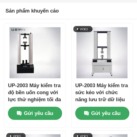
Sản phẩm khuyến cáo
UP-2003 Máy kiểm tra
UP-2003 Máy kiểm tra
độ bền uốn cong với
sức kéo với chức
lực thử nghiệm tối đa
năng lưu trữ dữ liệu
từ 1kN đến 1000 kN,
hiển thị đường cong
Gửi yêu cầu
Gửi yêu cầu
độ chính xác ± 1,0%
thời gian thực và độ
và nhịp kéo hiệu quả
chính xác ± 0,5%
800mm