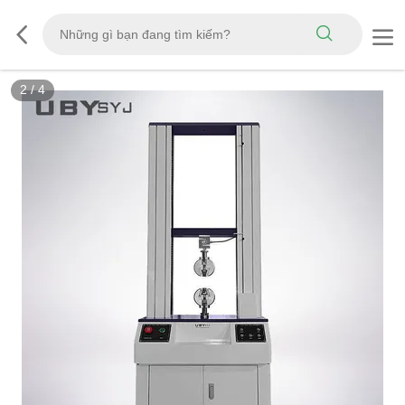
3
/
4