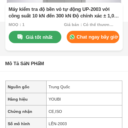
Máy kiểm tra độ bền vỏ tự động UP-2003 với
công suất 10 kN đến 300 kN Độ chính xác ± 1,0%
Tuân thủ tiêu chuẩn ASTM D3330
MOQ：1
Giá bán：Có thể thương lượng
Chat ngay bây giờ
Giá tốt nhất
Mô Tả SảN PHẩM
Nguồn gốc
Trung Quốc
Hàng hiệu
YOUBI
Chứng nhận
CE,ISO
Số mô hình
LÊN-2003