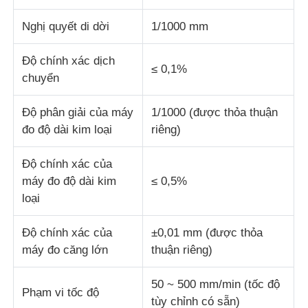
Nghị quyết di dời
1/1000 mm
máy kiểm tra vải
Độ chính xác dịch
≤ 0,1%
Bộ điều khiển nhiệt độ và độ ẩm
chuyển
Độ phân giải của máy
1/1000 (được thỏa thuận
máy đo độ cứng
đo độ dài kim loại
riêng)
Độ chính xác của
máy đo độ dài kim
≤ 0,5%
loại
Độ chính xác của
±0,01 mm (được thỏa
máy đo căng lớn
thuận riêng)
50 ~ 500 mm/min (tốc độ
Phạm vi tốc độ
tùy chỉnh có sẵn)