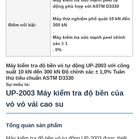
động phù hợp với ASTM D3330
,
Máy thử nghiệm phổ quát 10 kN đến
Điểm nổi bật:
300 kN
,
Máy kiểm tra sức mạnh peel chính
xác ± 1
,
0%
Máy kiểm tra độ bền vỏ tự động UP-2003 với công
suất 10 kN đến 300 kN Độ chính xác ± 1,0% Tuân
thủ tiêu chuẩn ASTM D3330
Sự miêu tả:
UP-2003 Máy kiểm tra độ bền của
Nhà
vỏ vỏ vải cao su
Sản phẩm
Tổng quan sản phẩm
Về chúng tôi
Máy kiểm tra độ bền vỏ tự động UP-2003 được thiết