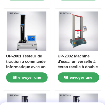
les tests de
environnementale et
demande
demande
résistance à la
force d'essai
traction conformes
maximale de 10KN
aux normes ISO
ASTM GB à une force
maximale de 10KN
UP-2001 Testeur de
UP-2002 Machine
traction à commande
d'essai universelle à
informatique avec un
écran tactile à double
degré de précision de
colonne de haute
envoyer une
envoyer une
0,5 et un espace de
précision ± 0,5% de
test efficace de 600
précision pour les
demande
demande
mm pour les
essais de résistance à
vêtements
la traction