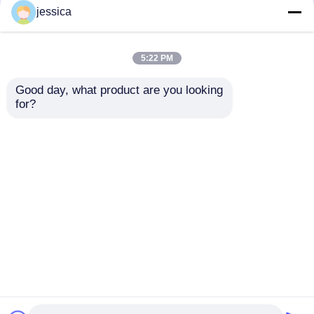
jessica
5:22 PM
Good day, what product are you looking 
Machine de test
Testeur de pellicule
for?
universelle UP-2000
de matériaux de
avec une précision de
chaussures UP-2000
±0,5%, une traction
avec une précision de
envoyer une
envoyer une
de traction de 800
±0,5%, une largeur
mm et un écran
d'essai de 150 mm et
demande
demande
tactile couleur de 5
un trac de traction de
pouces pour les tests
800 mm pour un test
Aperçu
Au sujet de nous
Contactez-nous
de résistance à la
universel
Desktop Site
pellicule
Plan du site
Politique de confidentialité
Qualité
Équipement d'essai en laboratoire
Usine