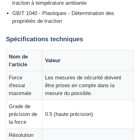
traction à température ambiante
GB/T 1040 - Plastiques - Détermination des
machine d'essai de tissu
propriétés de traction
Contrôleur de la température et d'humidité
Spécifications techniques
appareil de contrôle de dureté
Nom de
Valeur
l'article
Force
Les mesures de sécurité doivent
d'essai
être prises en compte dans la
maximale
mesure du possible.
Grade de
précision de
0.5 (haute précision)
la force
Résolution