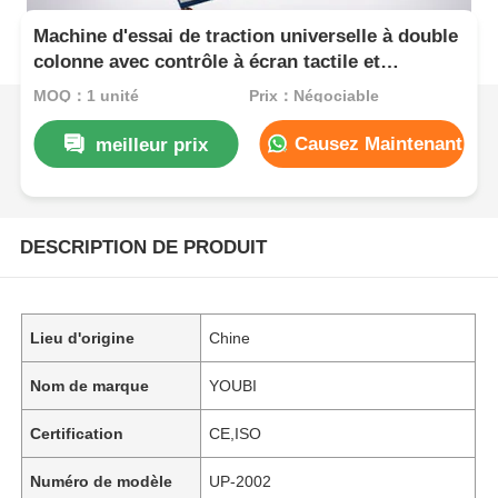
Machine d'essai de traction universelle à double
colonne avec contrôle à écran tactile et
appareils interchangeables
MOQ：1 unité
Prix：Négociable
Causez Maintenant
meilleur prix
DESCRIPTION DE PRODUIT
Lieu d'origine
Chine
Nom de marque
YOUBI
Certification
CE,ISO
Numéro de modèle
UP-2002