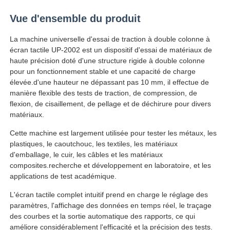
Vue d'ensemble du produit
Visite d'usine
La machine universelle d'essai de traction à double colonne à
écran tactile UP-2002 est un dispositif d'essai de matériaux de
haute précision doté d'une structure rigide à double colonne
Contrôle de la qualité
pour un fonctionnement stable et une capacité de charge
élevée.d'une hauteur ne dépassant pas 10 mm, il effectue de
manière flexible des tests de traction, de compression, de
Contact
flexion, de cisaillement, de pellage et de déchirure pour divers
matériaux.
Demande de soumission
Cette machine est largement utilisée pour tester les métaux, les
plastiques, le caoutchouc, les textiles, les matériaux
d'emballage, le cuir, les câbles et les matériaux
Équipement d'essai en laboratoire
composites.recherche et développement en laboratoire, et les
applications de test académique.
Chambre d'essai environnemental
L'écran tactile complet intuitif prend en charge le réglage des
paramètres, l'affichage des données en temps réel, le traçage
des courbes et la sortie automatique des rapports, ce qui
Machine de test universelle
améliore considérablement l'efficacité et la précision des tests.