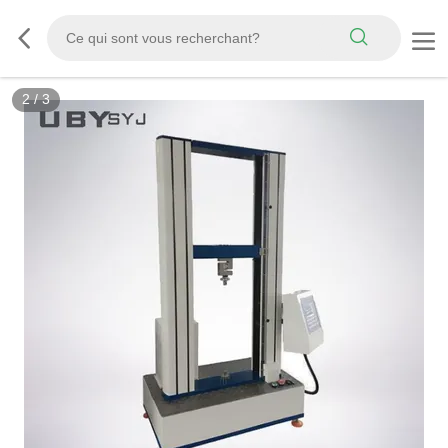
3
/
3