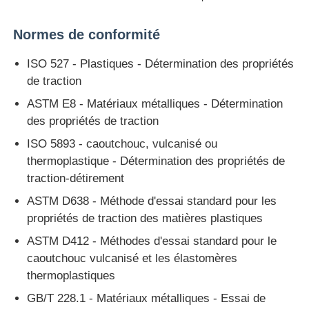
Normes de conformité
Machine d'essai d'impact
ISO 527 - Plastiques - Détermination des propriétés
Machine d'essai d'abrasion
de traction
ASTM E8 - Matériaux métalliques - Détermination
des propriétés de traction
équipement d'essai en caoutchouc
ISO 5893 - caoutchouc, vulcanisé ou
thermoplastique - Détermination des propriétés de
Équipement d'essai de chaussures
traction-détirement
ASTM D638 - Méthode d'essai standard pour les
Équipement d'essai des matériaux de construction
propriétés de traction des matières plastiques
ASTM D412 - Méthodes d'essai standard pour le
Équipement d'essai des emballages
caoutchouc vulcanisé et les élastomères
thermoplastiques
GB/T 228.1 - Matériaux métalliques - Essai de
Équipement d'essai des adhésifs