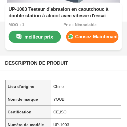
UP-1003 Testeur d'abrasion en caoutchouc à
double station à alcool avec vitesse d'essai
réglable et fonction de mémoire d'arrêt pour les
MOQ：1
Prix：Négociable
tests de résistance à l'usure
Causez Maintenant
meilleur prix
DESCRIPTION DE PRODUIT
Lieu d'origine
Chine
Nom de marque
YOUBI
Certification
CE,ISO
Numéro de modèle
UP-1003