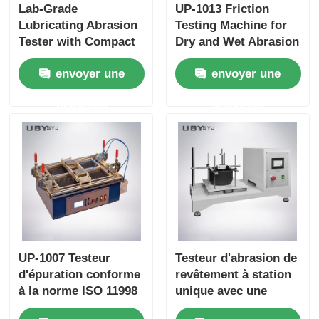
Lab-Grade
UP-1013 Friction
Lubricating Abrasion
Testing Machine for
Tester with Compact
Dry and Wet Abrasion
Structure and User-
Test with Adjustable
envoyer une
envoyer une
Friendly Interface for
Load Range and Real-
Friction and Wear
time Friction
demande
demande
Resistance Testing
Coefficient Display
UP-1007 Testeur
Testeur d'abrasion de
d'épuration conforme
revêtement à station
à la norme ISO 11998
unique avec une
ASTM D2486 avec une
course de 100 mm ± 5