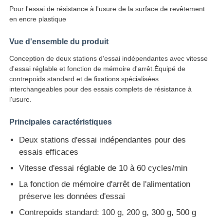
Pour l'essai de résistance à l'usure de la surface de revêtement
en encre plastique
Visite d'usine
Vue d'ensemble du produit
Conception de deux stations d'essai indépendantes avec vitesse
Contrôle de la qualité
d'essai réglable et fonction de mémoire d'arrêt.Équipé de
contrepoids standard et de fixations spécialisées
interchangeables pour des essais complets de résistance à
Contact
l'usure.
Demande de soumission
Principales caractéristiques
Deux stations d'essai indépendantes pour des
Équipement d'essai en laboratoire
essais efficaces
Vitesse d'essai réglable de 10 à 60 cycles/min
Chambre d'essai environnemental
La fonction de mémoire d'arrêt de l'alimentation
préserve les données d'essai
Contrepoids standard: 100 g, 200 g, 300 g, 500 g
Machine de test universelle