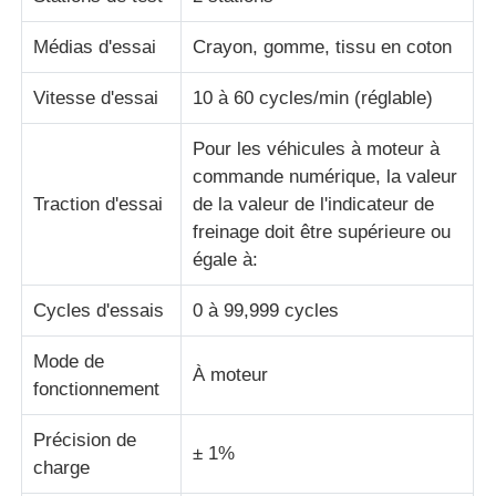
Médias d'essai
Crayon, gomme, tissu en coton
machine d'essai de tissu
Vitesse d'essai
10 à 60 cycles/min (réglable)
Contrôleur de la température et d'humidité
Pour les véhicules à moteur à
commande numérique, la valeur
appareil de contrôle de dureté
Traction d'essai
de la valeur de l'indicateur de
freinage doit être supérieure ou
égale à:
Cycles d'essais
0 à 99,999 cycles
Mode de
À moteur
fonctionnement
Précision de
± 1%
charge