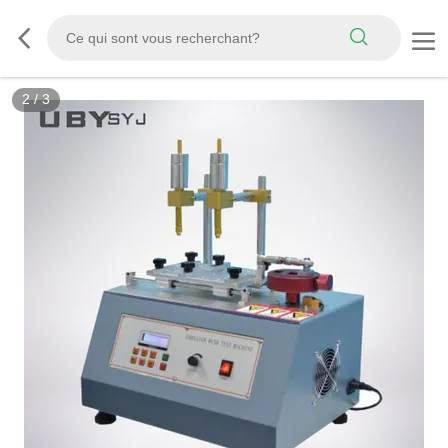
3
/
3