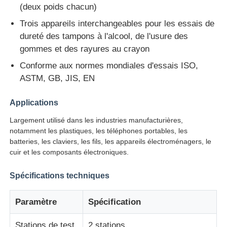
(deux poids chacun)
Trois appareils interchangeables pour les essais de
Machine d'essai d'impact
dureté des tampons à l'alcool, de l'usure des
gommes et des rayures au crayon
Machine d'essai d'abrasion
Conforme aux normes mondiales d'essais ISO,
ASTM, GB, JIS, EN
équipement d'essai en caoutchouc
Applications
Largement utilisé dans les industries manufacturières,
Équipement d'essai de chaussures
notamment les plastiques, les téléphones portables, les
batteries, les claviers, les fils, les appareils électroménagers, le
cuir et les composants électroniques.
Équipement d'essai des matériaux de construction
Spécifications techniques
Équipement d'essai des emballages
Paramètre
Spécification
Équipement d'essai des adhésifs
Stations de test
2 stations