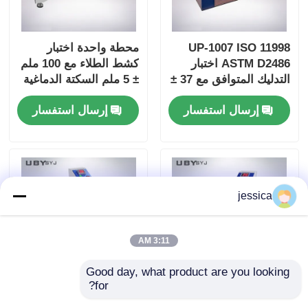
UP-1007 ISO 11998
محطة واحدة اختبار
ASTM D2486 اختبار
كشط الطلاء مع 100 ملم
التدليك المتوافق مع 37 ±
± 5 ملم السكتة الدماغية
1cpm تردد حركة
و 6.5 ± 0.2m / دقيقة
إرسال استفسار
إرسال استفسار
الفرشاة وجسم
السرعة لاختبار المتانة
الألومنيوم المضغوط
jessica
3:11 AM
Good day, what product are you looking 
for?
UP-1008 أكرون اختبار
UP-1008 اختبار الكشط
الاحتكاك مع شاشة LCD
أكرون مع شاشة LCD