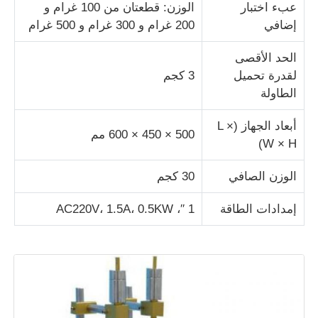
عبء اختبار
الوزن: قطعتان من 100 غرام و
إضافي
200 غرام و 300 غرام و 500 غرام
آلة اختبار النسيج
الحد الأقصى
لقدرة تحميل
3 كجم
جهاز التحكم بدرجة الحرارة والرطوبة
الطاولة
اختبار القسوة
أبعاد الجهاز (L ×
500 × 450 × 600 مم
W × H)
الوزن الصافي
30 كجم
إمدادات الطاقة
1 ′′، AC220V، 1.5A، 0.5KW