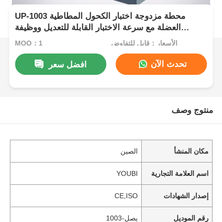
UP-1003 محطة مزدوجة اختبار الكحول المطاطية
العضلة مع سرعة الاختبار القابلة للتعديل ووظيفة
الذاكرة إيقاف تشغيل للاختبار مقاومة للاستخدام
الأسعار：قابل للتفاوض
MOQ：1
تحدث الآن
افضل سعر
منتوج وصف
مكان المنشأ
الصين
اسم العلامة التجارية
YOUBI
إصدار الشهادات
CE,ISO
رقم الموديل
يصل-1003