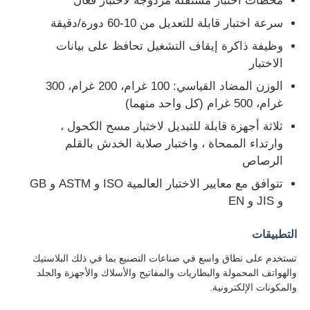
محطات اختبار مستقلة مزدوجة لاختبار فعال
سرعة اختبار قابلة للتعديل من 10-60 دورة/دقيقة
جولة في المعمل
وظيفة ذاكرة إيقاف التشغيل تحافظ على بيانات
الاختبار
ضبط الجودة
الوزن المضاد القياسي: 100 غرام، 200 غرام، 300
غرام، 500 غرام (كل واحد منهما)
ثلاثة أجهزة قابلة للتبديل لاختبار مسح الكحول ،
اتصل بنا
وارتداء الممحاة ، واختبار صلابة الخدش بالقلم
الرصاص
طلب اقتباس
تتوافق مع معايير الاختبار العالمية ISO و ASTM و GB
و JIS و EN
معدات اختبار المعمل
التطبيقات
تستخدم على نطاق واسع في صناعات التصنيع بما في ذلك البلاستيك
غرفة الاختبار البيئي
والهواتف المحمولة والبطاريات والمفاتيح والأسلاك والأجهزة والجلد
والمكونات الإلكترونية.
آلة الاختبار العالمية