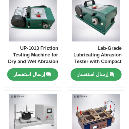
UP-1013 Friction
Lab-Grade
Testing Machine for
Lubricating Abrasion
Dry and Wet Abrasion
Tester with Compact
Test with Adjustable
Structure and User-
إرسال استفسار
إرسال استفسار
Load Range and Real-
Friendly Interface for
time Friction
Friction and Wear
Coefficient Display
Resistance Testing