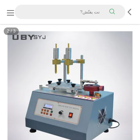
2
/
3