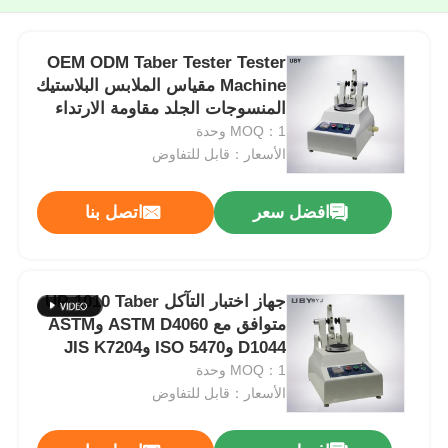
OEM ODM Taber Tester Tester
Machine مقياس الملابس البلاستيك
المنسوجات الجلد مقاومة الارتداء
MOQ：1 وحدة
الأسعار：قابل للتفاوض
افضل سعر
اتصل بنا
جهاز اختبار التآكل UP-1010 Taber
متوافق مع ASTM D4060 وASTM
D1044 وISO 5470 وJIS K7204
ويتميز بحمل قابل للتعديل 250 جم،
MOQ：1 وحدة
و500 جم، و1000 جم، و60 دورة/
الأسعار：قابل للتفاوض
دقيقة.