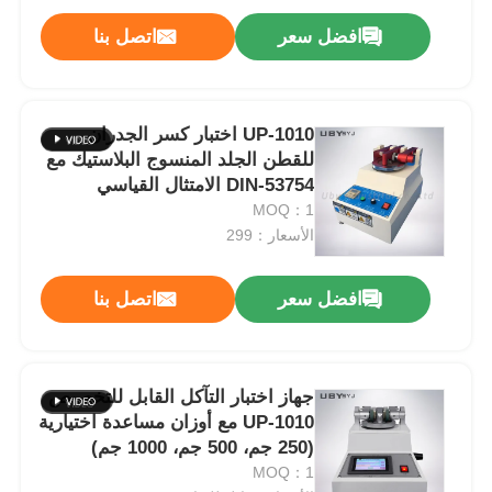
افضل سعر
اتصل بنا
UP-1010 اختبار كسر الجدران
للقطن الجلد المنسوج البلاستيك مع
DIN-53754 الامتثال القياسي
MOQ：1
الأسعار：299
افضل سعر
اتصل بنا
جهاز اختبار التآكل القابل للتخصيص
UP-1010 مع أوزان مساعدة اختيارية
(250 جم، 500 جم، 1000 جم)
لظروف التحميل المتنوعة
MOQ：1