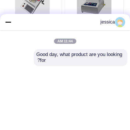
jessica
DIN-53754 آلة اختبار
(مُختبر (مارتيندال)
الهشاشة UP-1010
للكشط و اختبار التشذيب
الأحذية العرض الرقمي
و آلة اختبار التشذيب
Taber نوع اختبار
11:44 AM
الهشاشة
افضل سعر
افضل سعر
Good day, what product are you looking 
for?
تحدث الآن
تحدث الآن
عرض المزيد
منزل
حول نا
اتصل بنا
Desktop Site
خريطة الموقع
سياسة الخصوصية