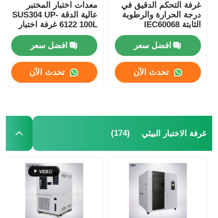
غرفة التحكم الدقيق في
معدات اختبار المختبر
درجة الحرارة والرطوبة
عالية الدقة SUS304 UP-
الثابتة IEC60068
6122 100L غرفة اختبار
GJB150 JIS C60068
التقدم في السن للأوزون
افضل سعر
افضل سعر
تحدث الآن
تحدث الآن
(174)
غرفة الاختبار البيئي