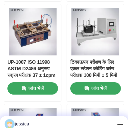
Resistance Testing
Coefficient Display
UP-1007 ISO 11998
टिकाऊपन परीक्षण के लिए
ASTM D2486 अनुरूप
एकल स्टेशन कोटिंग घर्षण
स्क्रब परीक्षक 37 ± 1cpm
परीक्षक 100 मिमी ± 5 मिमी
ब्रश आंदोलन आवृत्ति और
स्ट्रोक और 6.5 ± 0.2m /
जांच भेजें
जांच भेजें
एनोडाइज्ड एल्यूमीनियम शरीर
मिनट गति के साथ
के साथ
jessica