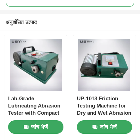
अनुशंसित उत्पाद
Lab-Grade
UP-1013 Friction
Lubricating Abrasion
Testing Machine for
Tester with Compact
Dry and Wet Abrasion
Structure and User-
Test with Adjustable
जांच भेजें
जांच भेजें
Friendly Interface for
Load Range and Real-
Friction and Wear
time Friction