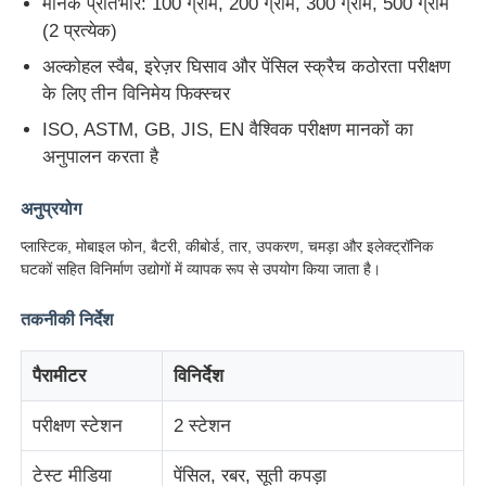
मानक प्रतिभार: 100 ग्राम, 200 ग्राम, 300 ग्राम, 500 ग्राम
(2 प्रत्येक)
फैक्टरी यात्रा
अल्कोहल स्वैब, इरेज़र घिसाव और पेंसिल स्क्रैच कठोरता परीक्षण
के लिए तीन विनिमेय फिक्स्चर
ISO, ASTM, GB, JIS, EN वैश्विक परीक्षण मानकों का
गुणवत्ता नियंत्रण
अनुपालन करता है
हमसे संपर्क करें
अनुप्रयोग
प्लास्टिक, मोबाइल फोन, बैटरी, कीबोर्ड, तार, उपकरण, चमड़ा और इलेक्ट्रॉनिक
एक बोली का अनुरोध
घटकों सहित विनिर्माण उद्योगों में व्यापक रूप से उपयोग किया जाता है।
तकनीकी निर्देश
प्रयोगशाला परीक्षण उपकरण
पैरामीटर
विनिर्देश
पर्यावरण परीक्षण कक्ष
परीक्षण स्टेशन
2 स्टेशन
सार्वभौमिक परीक्षण मशीन
टेस्ट मीडिया
पेंसिल, रबर, सूती कपड़ा