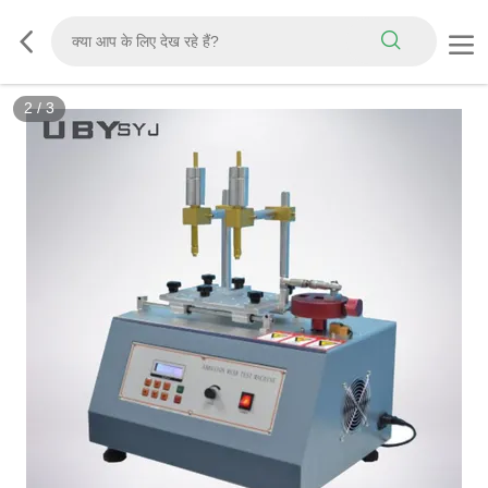
2
/
3