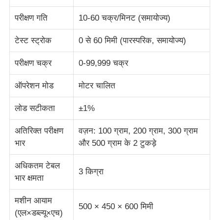
परीक्षण गति
10-60 चक्र/मिनट (समायोज्य)
प्रभाव परीक्षण मशीन
टेस्ट स्ट्रोक
0 से 60 मिमी (पारस्परिक, समायोज्य)
घर्षण परीक्षण मशीन
परीक्षण चक्र
0-99,999 चक्र
ऑपरेशन मोड
मोटर चालित
रबर परीक्षण उपकरण
लोड सटीकता
±1%
जूते परीक्षण उपकरण
अतिरिक्त परीक्षण
वज़न: 100 ग्राम, 200 ग्राम, 300 ग्राम
भार
और 500 ग्राम के 2 टुकड़े
निर्माण सामग्री परीक्षण उपकरण
अधिकतम टेबल
3 किग्रा
भार क्षमता
पैकेजिंग परीक्षण उपकरण
मशीन आयाम
500 × 450 × 600 मिमी
चिपकने वाला परीक्षण उपकरण
(एल×डब्ल्यू×एच)