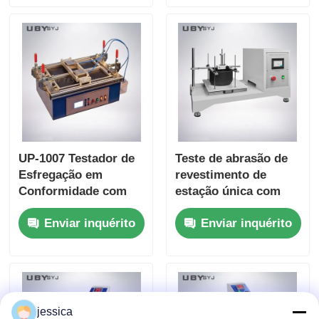
Resistance Testing
Coefficient Display
UP-1007 Testador de
Teste de abrasão de
Esfregação em
revestimento de
Conformidade com
estação única com
ISO 11998 e ASTM
curso de 100 mm ± 5
Enviar inquérito
Enviar inquérito
D2486 com
mm e velocidade de
Frequência de
6,5 ± 0,2 m/min para
Movimento da Escova
ensaios de
de 37 ± 1cpm e Corpo
durabilidade
de Alumínio
Anodizado
jessica