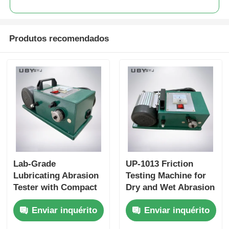
Produtos recomendados
Lab-Grade
UP-1013 Friction
Lubricating Abrasion
Testing Machine for
Tester with Compact
Dry and Wet Abrasion
Structure and User-
Test with Adjustable
Enviar inquérito
Enviar inquérito
Friendly Interface for
Load Range and Real-
Friction and Wear
time Friction