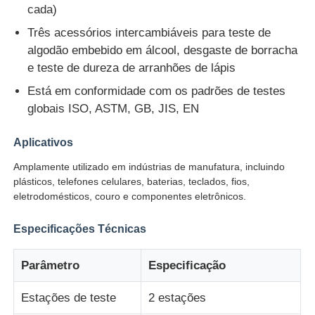
cada)
Três acessórios intercambiáveis ​​para teste de
Máquina de teste de impacto
algodão embebido em álcool, desgaste de borracha
e teste de dureza de arranhões de lápis
Máquina de testes da abrasão
Está em conformidade com os padrões de testes
globais ISO, ASTM, GB, JIS, EN
equipamento de teste de borracha
Aplicativos
Amplamente utilizado em indústrias de manufatura, incluindo
Equipamento de teste de calçados
plásticos, telefones celulares, baterias, teclados, fios,
eletrodomésticos, couro e componentes eletrônicos.
Equipamento de ensaio de materiais de construção
Especificações Técnicas
Equipamento de ensaio de embalagens
Parâmetro
Especificação
Estações de teste
2 estações
Equipamento de ensaio de adesivos