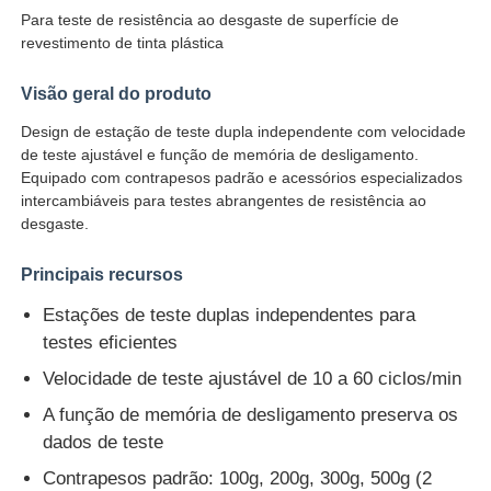
Para teste de resistência ao desgaste de superfície de
revestimento de tinta plástica
Fábrica
Visão geral do produto
Design de estação de teste dupla independente com velocidade
Controle de Qualidade
de teste ajustável e função de memória de desligamento.
Equipado com contrapesos padrão e acessórios especializados
intercambiáveis ​​para testes abrangentes de resistência ao
Fale Conosco
desgaste.
Pedir um orçamento
Principais recursos
Estações de teste duplas independentes para
Equipamento de testes do laboratório
testes eficientes
Velocidade de teste ajustável de 10 a 60 ciclos/min
Câmara de Teste Ambiental
A função de memória de desligamento preserva os
dados de teste
Contrapesos padrão: 100g, 200g, 300g, 500g (2
Máquina de teste universal