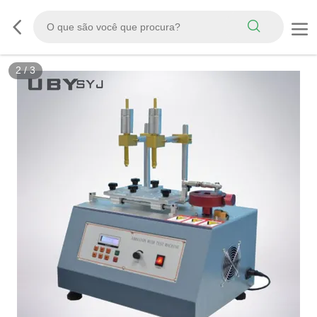
3
/
3