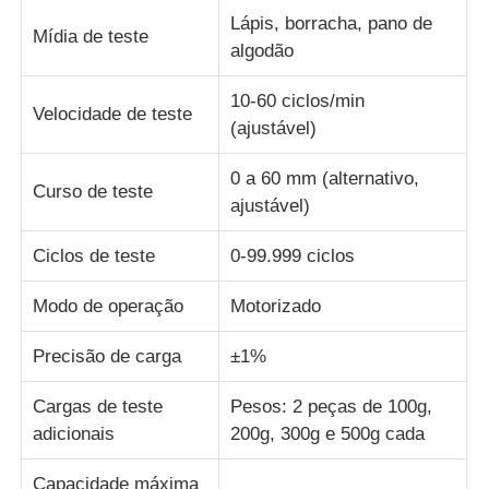
Lápis, borracha, pano de
Mídia de teste
algodão
máquina de teste de tecido
10-60 ciclos/min
Velocidade de teste
Controlador da temperatura e da umidade
(ajustável)
0 a 60 mm (alternativo,
verificador da dureza
Curso de teste
ajustável)
Ciclos de teste
0-99.999 ciclos
Modo de operação
Motorizado
Precisão de carga
±1%
Cargas de teste
Pesos: 2 peças de 100g,
adicionais
200g, 300g e 500g cada
Capacidade máxima