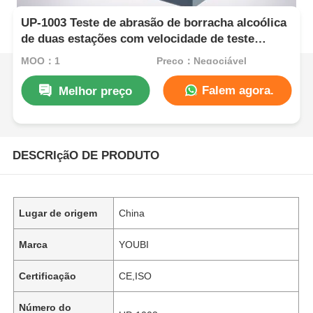
UP-1003 Teste de abrasão de borracha alcoólica
de duas estações com velocidade de teste
ajustável e função de memória de desligamento
MOQ：1
Preço：Negociável
para teste de resistência ao desgaste
Falem agora.
Melhor preço
DESCRIçãO DE PRODUTO
Lugar de origem
China
Marca
YOUBI
Certificação
CE,ISO
Número do