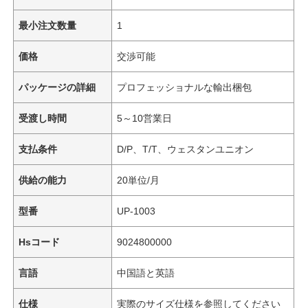
最小注文数量
1
価格
交渉可能
パッケージの詳細
プロフェッショナルな輸出梱包
受渡し時間
5～10営業日
支払条件
D/P、T/T、ウェスタンユニオン
供給の能力
20単位/月
型番
UP-1003
Hsコード
9024800000
言語
中国語と英語
仕様
実際のサイズ仕様を参照してください