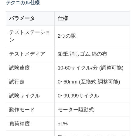
テクニカル仕様
衝撃試験機
パラメータ
仕様
テストステーショ
摩耗の試験機
2つの駅
ン
テストメディア
鉛筆,消しゴム,綿の布
ゴム製試験装置
試験速度
10-60サイクル/分 (調整可能)
履物試験装置
試行走
0~60mm (互換式,調整可能)
建築材料の試験装置
試験サイクル
0~99,999サイクル
動作モード
モーター駆動式
パッケージ試験装置
負荷精度
±1%
接着剤試験装置