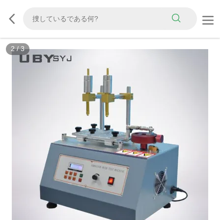
2
/
3