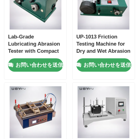
Lab-Grade
UP-1013 Friction
Lubricating Abrasion
Testing Machine for
Tester with Compact
Dry and Wet Abrasion
Structure and User-
Test with Adjustable
お問い合わせを送信
お問い合わせを送信
Friendly Interface for
Load Range and Real-
Friction and Wear
time Friction
Resistance Testing
Coefficient Display