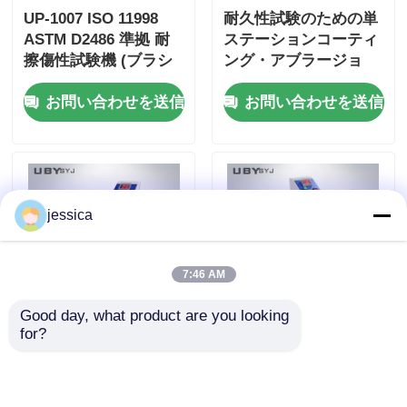
UP-1007 ISO 11998
耐久性試験のための単
ASTM D2486 準拠 耐
ステーションコーティ
擦傷性試験機 (ブラシ
ング・アブラージョ
移動周波数 37 ±
ン・テスター 100 mm
お問い合わせを送信
お問い合わせを送信
1cpm、陽極酸化アル
±5 mm ストロークと
ミニウム製ボディ)
6.5 ±0.2m/min 速度
jessica
7:46 AM
Good day, what product are you looking 
for?
UP-1008 アクロン 磨
UP-1008 アクロン 磨
き検知器 8桁のLCDデ
き検知器 8桁のLCDデ
ィスプレイ 傾き角を
ィスプレイ 0~45°傾き
0~45°とダブルロード
角とダブル 2LB 6LB