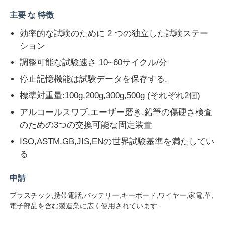
主要 な 特徴
会社案内
効率的な試験のために 2 つの独立した試験ステー
ション
品質管理
調整可能な試験速さ 10~60サイクル/分
停止記憶機能は試験データを保存する.
お問い合わせ
標準対重量:100g,200g,300g,500g (それぞれ2個)
アルコールスワブ,エーザー磨き,鉛筆の傷硬さ検査
見積依頼
のための3つの交換可能な固定装置
ISO,ASTM,GB,JIS,ENの世界試験基準を満たしてい
る
研究室試験装置
申請
環境試験室
プラスチック,携帯電話,バッテリー,キーボード,ワイヤー,家電,革,
電子部品を含む製造業に広く使用されています.
ユニバーサルテストマシン