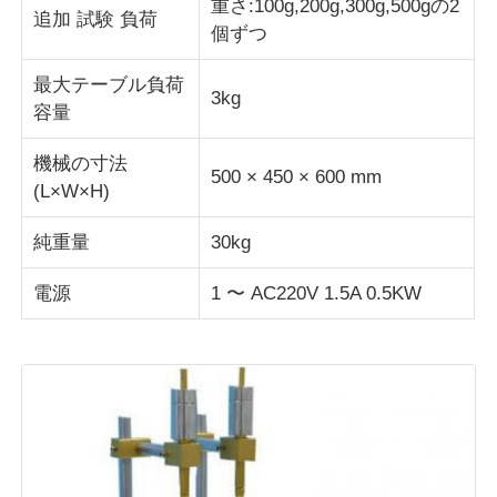
重さ:100g,200g,300g,500gの2
追加 試験 負荷
個ずつ
生地試験機
最大テーブル負荷
3kg
容量
温度および湿気のコントローラー
機械の寸法
500 × 450 × 600 mm
(L×W×H)
硬度のテスター
純重量
30kg
電源
1 〜 AC220V 1.5A 0.5KW