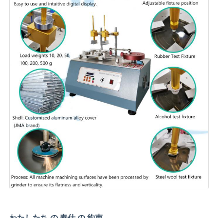
わたしたち の 奉仕 の 約束