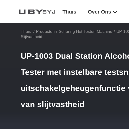
Thuis
Over Ons
Thuis
/
Producten
/
Schuring Het Testen Machine
/
UP-100
Slijtvastheid
UP-1003 Dual Station Alcoh
Tester met instelbare tests
uitschakelgeheugenfunctie 
van slijtvastheid