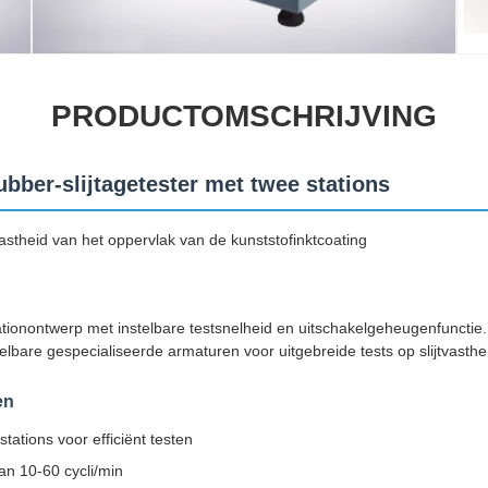
PRODUCTOMSCHRIJVING
bber-slijtagetester met twee stations
vastheid van het oppervlak van de kunststofinktcoating
ationontwerp met instelbare testsnelheid en uitschakelgeheugenfunctie
lbare gespecialiseerde armaturen voor uitgebreide tests op slijtvasthe
en
tations voor efficiënt testen
van 10-60 cycli/min