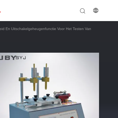
.
heid En Uitschakelgeheugenfunctie Voor Het Testen Van