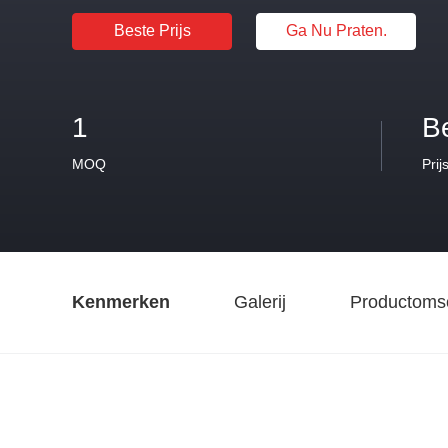
Beste Prijs
Ga Nu Praten.
1
B
MOQ
Prij
Kenmerken
Galerij
Productomsc