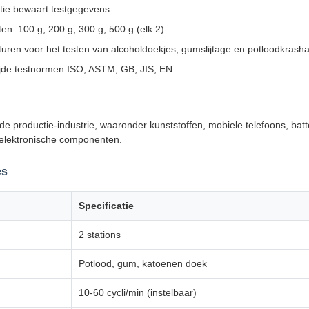
tie bewaart testgegevens
n: 100 g, 200 g, 300 g, 500 g (elk 2)
turen voor het testen van alcoholdoekjes, gumslijtage en potloodkrash
jde testnormen ISO, ASTM, GB, JIS, EN
 de productie-industrie, waaronder kunststoffen, mobiele telefoons, batt
 elektronische componenten.
es
Specificatie
2 stations
Potlood, gum, katoenen doek
10-60 cycli/min (instelbaar)