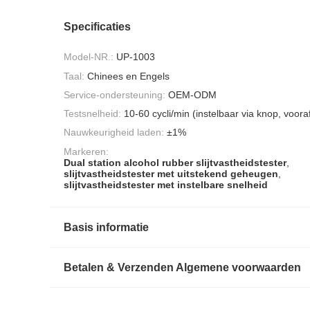
Specificaties
Model-NR.:
UP-1003
Taal:
Chinees en Engels
Service-ondersteuning:
OEM-ODM
Testsnelheid:
10-60 cycli/min (instelbaar via knop, vooraf
Nauwkeurigheid laden:
±1%
Markeren:
Dual station alcohol rubber slijtvastheidstester
,
slijtvastheidstester met uitstekend geheugen
,
slijtvastheidstester met instelbare snelheid
Basis informatie
Betalen & Verzenden Algemene voorwaarden