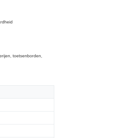
ardheid
erijen, toetsenborden,