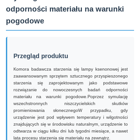
odporności materiału na warunki
Wycieczka po fabryce
pogodowe
Kontrola jakości
Przegląd produktu
Skontaktuj się z nami
Komora badawcza starzenia się lampy ksenonowej jest
zaawansowanym sprzętem sztucznego przyspieszonego
Poprosić o wycenę
starzenia się zaprojektowanym jako podstawowe
rozwiązanie do nowoczesnych badań odporności
materiału na warunki pogodowe.Poprzez symulację
Sprzęt do badań laboratoryjnych
wszechstronnych niszczycielskich skutków
promieniowania słonecznegoW przypadku, gdy
Komora do badań środowiskowych
urządzenie jest pod wpływem temperatury i wilgotności
znajdujących się w środowisku naturalnym, urządzenie to
odtwarza w ciągu kilku dni lub tygodni miesiące, a nawet
Uniwersalna maszyna testująca
lata procesu starzenia się materiału na zewnątrz.