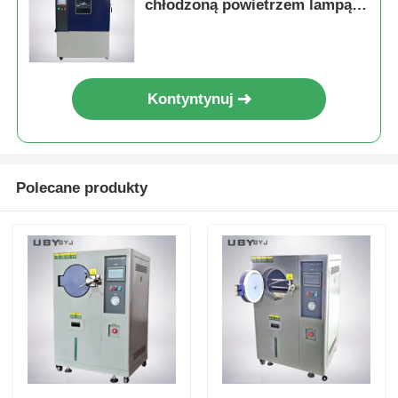
chłodzoną powietrzem lampą
ksenonową o długim łuku o
mocy 2,5 kW do precyzyjnej
kontroli napromieniowania
przy długości fali 340 nm
Kontyntynuj
Zgodna z normami ISO i ASTM
Polecane produkty