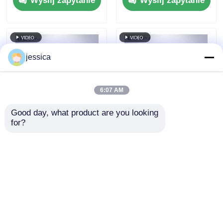
Wyślij zapytanie
Wyślij zapytanie
105°C ~ 143°C
2,5 kW chłodzoną
Temperature Range
powietrzem lampą
and 0.05~0.30MPa
długiego łuku
Working Pressure
ksenonowego do
(Wspólna komora
testów starzenia
jessica
badawcza na
zgodnych z ISO i
przyspieszone
ASTM
starzenie się)
6:07 AM
Good day, what product are you looking 
for?
Komora do szybkiej
UP-6111 Komora
zmiany temperatury
badawcza szybkiej
sterowana PID z
zmiany temperatury o
równomiernym
temp. ogrzewania
Wyślij zapytanie
Wyślij zapytanie
rozkładem
5oC/min, SUS#304 ze
temperatury i
stali nierdzewnej i
szybkością
programowalna
ogrzewania 5°C/min
kontrola PID
Dom
O nas
Skontaktuj się z nami
Desktop Site
do testów