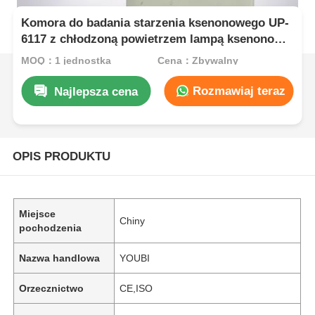
Komora do badania starzenia ksenonowego UP-
6117 z chłodzoną powietrzem lampą ksenonową
o długim łuku o mocy 2,5 kW do precyzyjnej
MOQ：1 jednostka
Cena：Zbywalny
kontroli napromieniowania przy długości fali
340 nm Zgodna z normami ISO i ASTM
Rozmawiaj teraz
Najlepsza cena
OPIS PRODUKTU
Miejsce
Chiny
pochodzenia
Nazwa handlowa
YOUBI
Orzecznictwo
CE,ISO