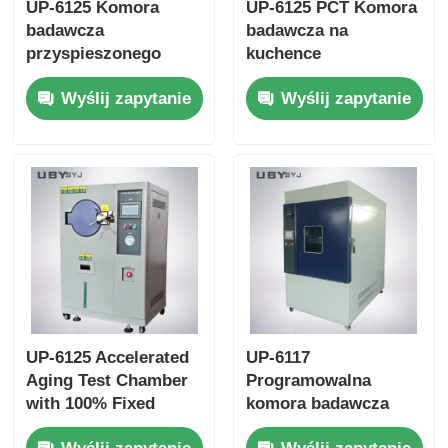
UP-6125 Komora
UP-6125 PCT Komora
badawcza
badawcza na
przyspieszonego
kuchence
starzenia z zakresem
ciśnieniowej z 100%
Wyślij zapytanie
Wyślij zapytanie
wilgotności 100%Rh,
RH stałą parą
jednolitością
nasyconą w zakresie
temperatury ± 0,5°C i
temperatury 105 °C ~
zakresem
143 °C i ciśnieniem
temperatury
roboczym 0,05 ~ 0,30
105°C~+135°C do
MPa
testowania
elektronicznego w
przemyśle
UP-6125 Accelerated
UP-6117
Aging Test Chamber
Programowalna
with 100% Fixed
komora badawcza
Saturated Humidity
łuku ksenonowego z