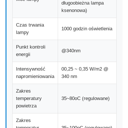
długoobieżna lampa
ksenonowa)
Czas trwania
1000 godzin oświetlenia
lampy
Punkt kontroli
@340nm
energii
Intensywność
00,25 ~ 0,35 W/m2 @
napromieniowania
340 nm
Zakres
temperatury
35~80oC (regulowane)
powietrza
Zakres
temperatur
35~100oC (regulowane)