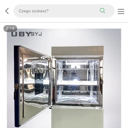
3
/
4