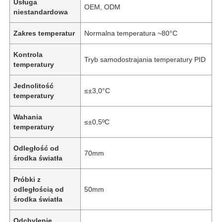
Usługa
OEM, ODM
niestandardowa
Zakres temperatur
Normalna temperatura ~80°C
Kontrola
Tryb samodostrajania temperatury PID
temperatury
Jednolitość
≤±3,0°C
temperatury
Wahania
≤±0,5ºC
temperatury
Odległość od
70mm
środka światła
Próbki z
odległością od
50mm
środka światła
Odchylenie