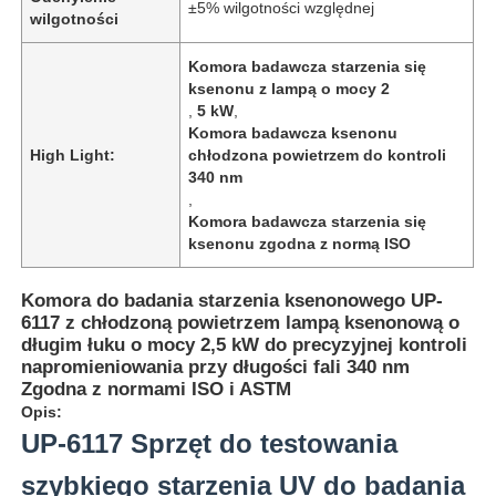
±5% wilgotności względnej
wilgotności
Komora badawcza starzenia się
ksenonu z lampą o mocy 2
,
5 kW
,
Komora badawcza ksenonu
High Light:
chłodzona powietrzem do kontroli
340 nm
,
Komora badawcza starzenia się
ksenonu zgodna z normą ISO
Komora do badania starzenia ksenonowego UP-
6117 z chłodzoną powietrzem lampą ksenonową o
długim łuku o mocy 2,5 kW do precyzyjnej kontroli
Dom
napromieniowania przy długości fali 340 nm
Zgodna z normami ISO i ASTM
Opis:
Produkty
UP-6117 Sprzęt do testowania
szybkiego starzenia UV do badania
O nas