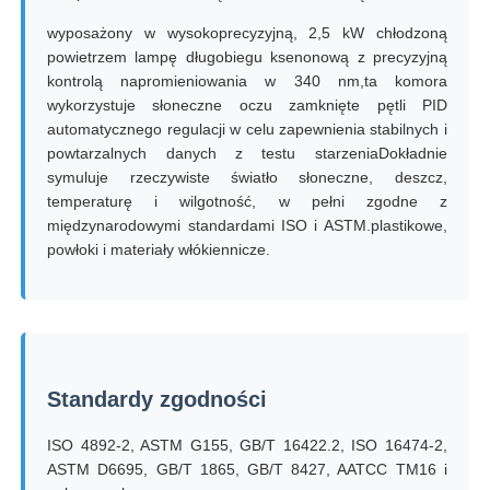
wyposażony w wysokoprecyzyjną, 2,5 kW chłodzoną
Maszyna do testowania udarności
powietrzem lampę długobiegu ksenonową z precyzyjną
kontrolą napromieniowania w 340 nm,ta komora
wykorzystuje słoneczne oczu zamknięte pętli PID
maszyna do badania ścierania
automatycznego regulacji w celu zapewnienia stabilnych i
powtarzalnych danych z testu starzeniaDokładnie
symuluje rzeczywiste światło słoneczne, deszcz,
sprzęt do badania gumy
temperaturę i wilgotność, w pełni zgodne z
międzynarodowymi standardami ISO i ASTM.plastikowe,
powłoki i materiały włókiennicze.
Sprzęt do testowania obuwia
Sprzęt do badania materiałów budowlanych
Standardy zgodności
Sprzęt do badania opakowań
ISO 4892-2, ASTM G155, GB/T 16422.2, ISO 16474-2,
ASTM D6695, GB/T 1865, GB/T 8427, AATCC TM16 i
Sprzęt do badań klejnotów