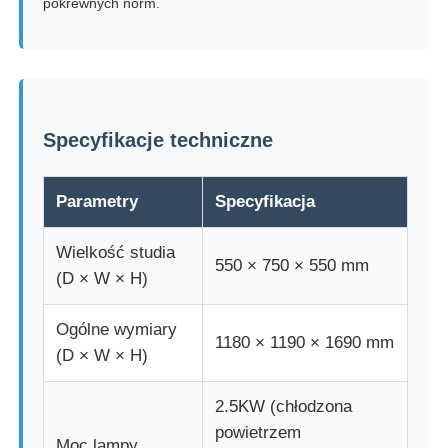
pokrewnych norm.
maszyna do testowania tkanin
Kontroler temperatury i wilgotności
Specyfikacje techniczne
Badanie twardości
Parametry
Specyfikacja
Wielkość studia
550 × 750 × 550 mm
(D × W × H)
Ogólne wymiary
1180 × 1190 × 1690 mm
(D × W × H)
2.5KW (chłodzona
powietrzem
Moc lampy