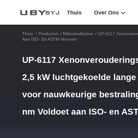
Thuis
Over Ons
Thuis
/
Producten
/
Milieutestkamer
/
UP-6117 Xenonverou
Aan ISO- En ASTM-Normen
UP-6117 Xenonveroudering
2,5 kW luchtgekoelde lang
voor nauwkeurige bestraling
nm Voldoet aan ISO- en A