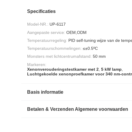
Specificaties
Model-NR.:
UP-6117
Aangepaste service:
OEM,ODM
Temperatuurregeling:
PID self-tuning wijze van de temp
Temperatuurschommelingen:
≤±0.5ºC
Monsters met lichtcentrumafstand:
50 mm
Markeren:
Xenonverouderingstestkamer met 2
,
5 kW lamp
,
Luchtgekoelde xenonproefkamer voor 340 nm-contr
Basis informatie
Betalen & Verzenden Algemene voorwaarden