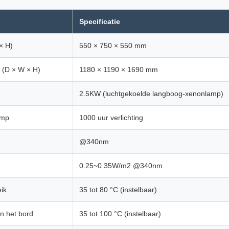
Specificatie
× H)
550 × 750 × 550 mm
 (D × W × H)
1180 × 1190 × 1690 mm
2.5KW (luchtgekoelde langboog-xenonlamp)
amp
1000 uur verlichting
@340nm
0.25~0.35W/m2 @340nm
ik
35 tot 80 °C (instelbaar)
n het bord
35 tot 100 °C (instelbaar)