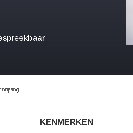
espreekbaar
s
hrijving
KENMERKEN