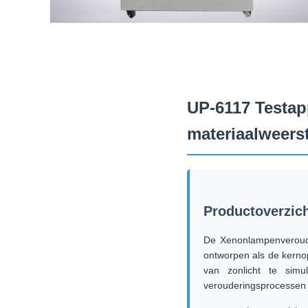
UP-6117 Testap
materiaalweers
Productoverzic
De Xenonlampenveroude
ontworpen als de kerno
van zonlicht te sim
verouderingsprocessen 