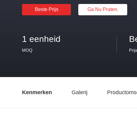
Beste Prijs
Ga Nu Praten.
1 eenheid
B
MOQ
Prij
Kenmerken
Galerij
Productomsc