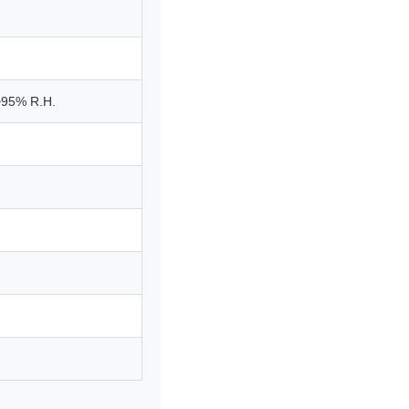
~95% R.H.