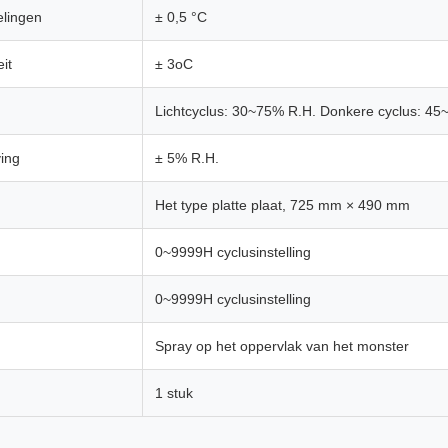
lingen
± 0,5 °C
it
± 3oC
Lichtcyclus: 30~75% R.H. Donkere cyclus: 45
ving
± 5% R.H.
Het type platte plaat, 725 mm × 490 mm
0~9999H cyclusinstelling
0~9999H cyclusinstelling
Spray op het oppervlak van het monster
1 stuk