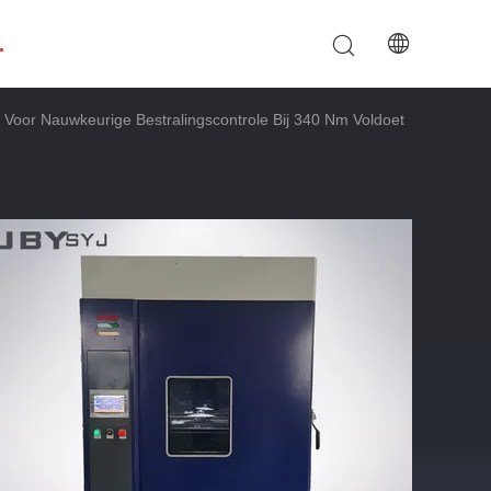
.
or Nauwkeurige Bestralingscontrole Bij 340 Nm Voldoet