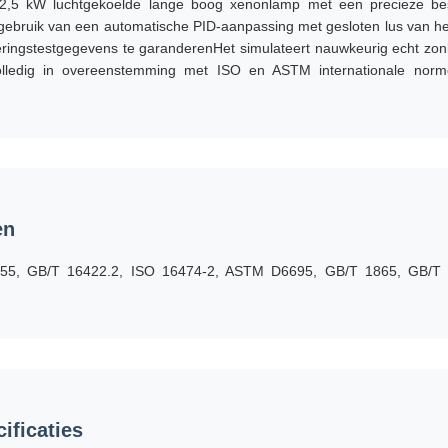
2,5 kW luchtgekoelde lange boog xenonlamp met een precieze best
bruik van een automatische PID-aanpassing met gesloten lus van he
ringstestgegevens te garanderenHet simulateert nauwkeurig echt zonl
volledig in overeenstemming met ISO en ASTM internationale norme
en
55, GB/T 16422.2, ISO 16474-2, ASTM D6695, GB/T 1865, GB/
ificaties