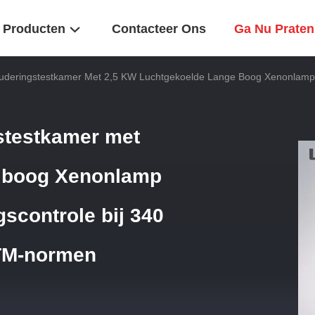
Producten
Contacteer Ons
Ga Nu Praten
deringstestkamer Met 2,5 KW Luchtgekoelde Lange Boog Xenonlamp Vo
stestkamer met
e boog Xenonlamp
scontrole bij 340
STM-normen