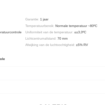
Garantie:
1 jaar
Temperatuurbereik:
Normale temperatuur ~80ºC
eratuurcontrole
Uniformiteit van de temperatuur:
≤±3,0ºC
Lichtcentrumafstand:
70 mm
Afwijking van de luchtvochtigheid:
±5% RV
ole