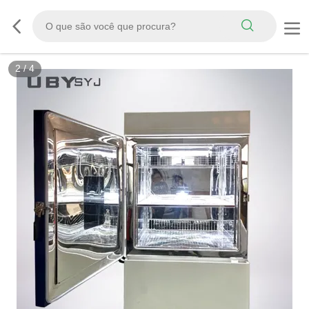
3
/
4