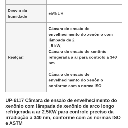
Desvio da
±5% UR
humidade
Câmara de ensaio de
envelhecimento do xenónio com
lâmpada de 2
,
5 kW
,
Câmara de ensaio de xenônio
Realçar:
refrigerada a ar para controlo a 340
nm
,
Câmara de ensaio de
envelhecimento do xenônio
conforme com a norma ISO
Casa
UP-6117 Câmara de ensaio de envelhecimento do
xenônio com lâmpada de xenônio de arco longo
Produtos
refrigerada a ar 2.5KW para controle preciso da
irradiação a 340 nm, conforme com as normas ISO
e ASTM
Quem Somos