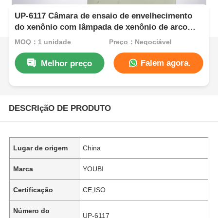
UP-6117 Câmara de ensaio de envelhecimento
do xenônio com lâmpada de xenônio de arco
longo refrigerada a ar 2.5KW para controle
MOQ：1 unidade
Preço：Negociável
preciso da irradiação a 340 nm, conforme com
as normas ISO e ASTM
Falem agora.
Melhor preço
DESCRIçãO DE PRODUTO
Lugar de origem
China
Marca
YOUBI
Certificação
CE,ISO
Número do
UP-6117