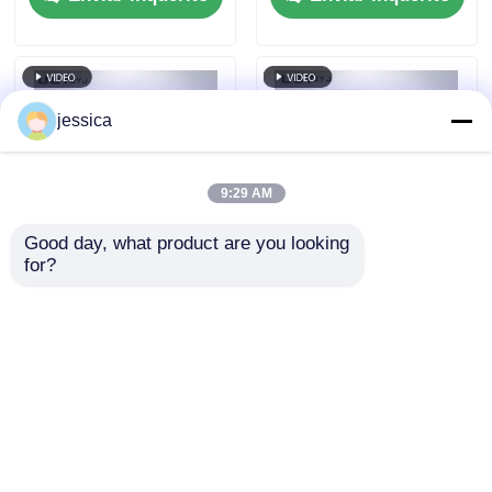
105°C ~ faixa de
longo arrefecida a ar
temperatura 143°C e
2.5KW para testes de
pressão de trabalho
envelhecimento
de 0,05~0,30MPa
compatíveis com ISO
jessica
e ASTM
9:29 AM
Good day, what product are you looking 
for?
Câmara de mudança
UP-6111 Câmara de
rápida de
ensaio de mudança
temperatura
rápida de
controlada por PID
temperatura com taxa
Enviar inquérito
Enviar inquérito
com distribuição de
de aquecimento de
temperatura uniforme
5oC/min, SUS#304
e taxa de
aço inoxidável e
aquecimento de
controlo PID
Casa
Mapa do Site
Fale Conosco
Desktop Site
5oC/min para ensaios
programável