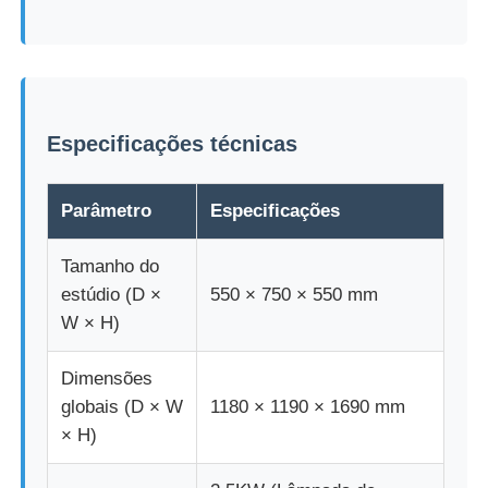
máquina de teste de tecido
Controlador da temperatura e da umidade
Especificações técnicas
verificador da dureza
Parâmetro
Especificações
Tamanho do
estúdio (D ×
550 × 750 × 550 mm
W × H)
Dimensões
globais (D × W
1180 × 1190 × 1690 mm
× H)