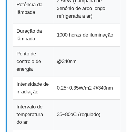
2.5KW (Lâmpada de
Potência da
xenônio de arco longo
lâmpada
refrigerada a ar)
Duração da
1000 horas de iluminação
lâmpada
Ponto de
controlo de
@340nm
energia
Intensidade de
0.25~0.35W/m2 @340nm
irradiação
Intervalo de
temperatura
35~80oC (regulado)
do ar