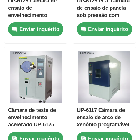
UP-6125 Câmara de
UP-6125 PCT Câmara
ensaio de
de ensaio de panela
envelhecimento
sob pressão com
acelerado com faixa
vapor saturado fixo
Enviar inquérito
Enviar inquérito
de umidade de
100% RH para 105°C
100%Rh,
~ 143°C Intervalo de
uniformidade de
temperatura e
temperatura ± 0,5oC e
pressão de trabalho
faixa de temperatura
0,05 ~ 0,30MPa
de 105oC~+135oC
para ensaios
industriais
eletrónicos
Câmara de teste de
UP-6117 Câmara de
envelhecimento
ensaio de arco de
acelerado UP-6125
xenônio programável
com umidade
com lâmpada de
Enviar inquérito
Enviar inquérito
saturada fixa 100%
xenônio de arco