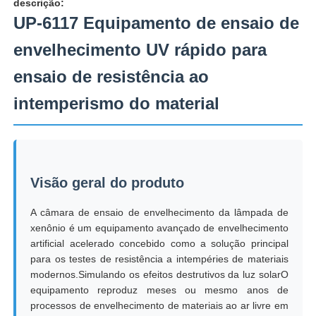
descrição:
UP-6117 Equipamento de ensaio de
Fábrica
envelhecimento UV rápido para
ensaio de resistência ao
Controle de Qualidade
intemperismo do material
Fale Conosco
Pedir um orçamento
Visão geral do produto
A câmara de ensaio de envelhecimento da lâmpada de
Equipamento de testes do laboratório
xenônio é um equipamento avançado de envelhecimento
artificial acelerado concebido como a solução principal
para os testes de resistência a intempéries de materiais
Câmara de Teste Ambiental
modernos.Simulando os efeitos destrutivos da luz solarO
equipamento reproduz meses ou mesmo anos de
processos de envelhecimento de materiais ao ar livre em
Máquina de teste universal