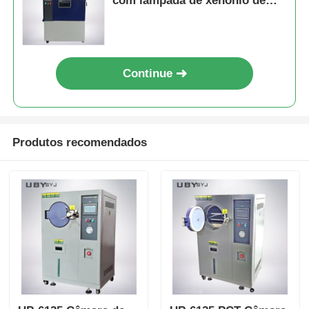
com lâmpada de xenônio de
arco longo refrigerada a ar
2.5KW para controle preciso da
irradiação a 340 nm, conforme
com as normas ISO e ASTM
Continue
Produtos recomendados