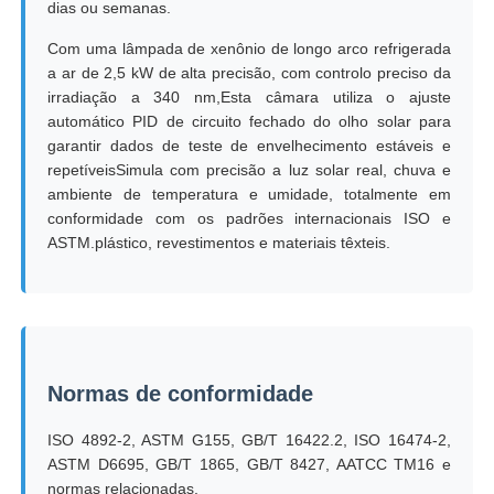
dias ou semanas.
Com uma lâmpada de xenônio de longo arco refrigerada
Máquina de teste de impacto
a ar de 2,5 kW de alta precisão, com controlo preciso da
irradiação a 340 nm,Esta câmara utiliza o ajuste
automático PID de circuito fechado do olho solar para
Máquina de testes da abrasão
garantir dados de teste de envelhecimento estáveis e
repetíveisSimula com precisão a luz solar real, chuva e
ambiente de temperatura e umidade, totalmente em
equipamento de teste de borracha
conformidade com os padrões internacionais ISO e
ASTM.plástico, revestimentos e materiais têxteis.
Equipamento de teste de calçados
Equipamento de ensaio de materiais de construção
Normas de conformidade
Equipamento de ensaio de embalagens
ISO 4892-2, ASTM G155, GB/T 16422.2, ISO 16474-2,
ASTM D6695, GB/T 1865, GB/T 8427, AATCC TM16 e
Equipamento de ensaio de adesivos
normas relacionadas.