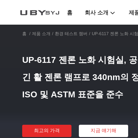
홈
회사 소개
제
홈
/
제품 소개
/
환경 테스트 챔버
/
UP-6117 젠론 노화 시
UP-6117 젠론 노화 시험실, 공
긴 활 젠론 램프로 340nm의
ISO 및 ASTM 표준을 준수
최고의 가격
지금 얘기해