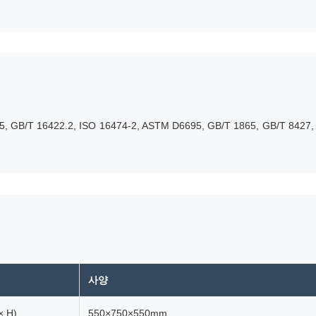
5, GB/T 16422.2, ISO 16474-2, ASTM D6695, GB/T 1865, GB/T 84
사양
 H)
550×750×550mm