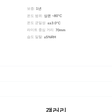
보증:
1년
온도 범위:
상온 ~80°C
온도 균일성:
≤±3.0°C
라이트 중심 거리:
70mm
습도 일탈:
±5%RH
갤러리