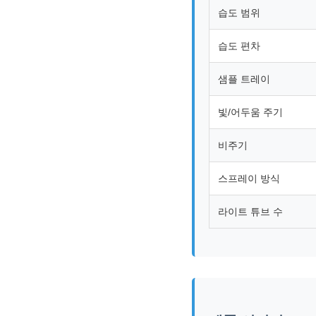
습도 범위
습도 편차
샘플 트레이
빛/어두움 주기
비주기
스프레이 방식
라이트 튜브 수