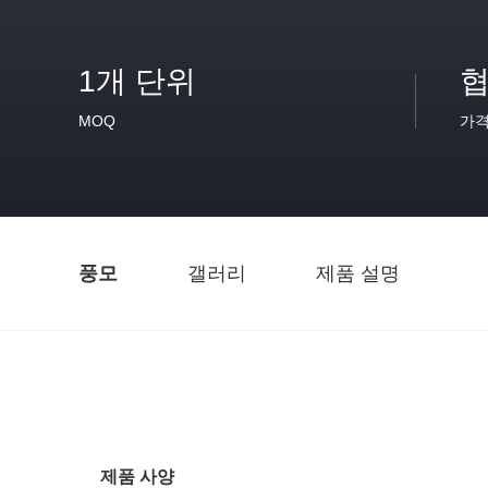
1개 단위
협
MOQ
가
풍모
갤러리
제품 설명
제품 사양