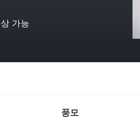
상 가능
격
풍모