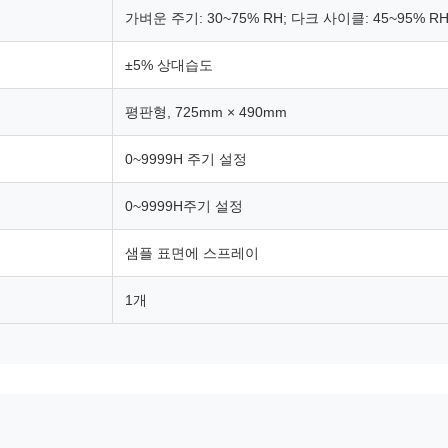
가벼운 주기: 30~75% RH; 다크 사이클: 45~95% R
±5% 상대습도
평판형, 725mm × 490mm
0~9999H 주기 설정
0~9999H주기 설정
샘플 표면에 스프레이
1개