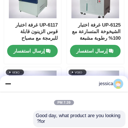
UP-6125 غرفة اختبار
UP-6117 غرفة اختبار
الشيخوخة المتسارعة مع
قوس الزينون قابلة
100% رطوبة مشبعة
للبرمجة مع مصباح
ثابتة 105 °C ~ 143 °C
الزينون القوس الطويل
إرسال استفسار
إرسال استفسار
نطاق درجة الحرارة و
المبرد بالهواء بقوة 2.5
0.05 ~ 0.30MPa ضغط
كيلوواط لاختبارات
العمل
الشيخوخة المتوافقة مع
ISO و ASTM
jessica
7:39 PM
Good day, what product are you looking 
for?
غرفة تغيير درجة الحرارة
غرفة اختبار التغير السريع