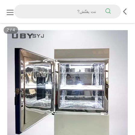
3
/
4