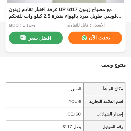
غرفة اختبار تقادم زينون UP-6117 مع مصباح زينون
قوسي طويل مبرد بالهواء بقدرة 2.5 كيلو وات للتحكم
الدقيق في الإشعاع عند 340 نانومتر متوافق مع معايير
الأسعار：قابل للتفاوض
MOQ：1 وحدة
ISO وASTM
تحدث الآن
افضل سعر
منتوج وصف
مكان المنشأ
الصين
اسم العلامة التجارية
YOUBI
إصدار الشهادات
CE,ISO
رقم الموديل
يصل-6117