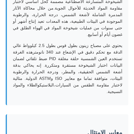
الشيخوخة المتسارعة الاصطناعية مصممة كحل أساسي لاختبار
مقاومة المواد الحديثة للأحوال الجوية.من خلال محاكاة الآثار
المدمرة الشاملة لأشعة الشمس، درجة الحرارة، والرطوبة
جولة في المعمل
الموجودة في البيئات الطبيعية، هذه المعدات تعيد إنتاج أشهر أو
حتى سنوات من عمليات شيخوخة المواد في الهواء الطلق في
غضون أيام أو أسابيع.
ضبط الجودة
يحتوي على مصباح زينون بطول قوس بطول 2.5 كيلوواط عالي
الدقة مع تحكم دقيق في الإشعاع عند 340 نانومترهذه الغرفة
اتصل بنا
تستخدم العين الشمسية حلقة مغلقة PID ضبط تلقائي لضمان
البيانات اختبار الشيخوخة مستقرة ومتكررة. إنه يحاكي بدقة
أشعة الشمس الحقيقية، والمطر، ودرجة الحرارة والرطوبة
طلب اقتباس
البيئات، متوافقة تماما مع معايير ISO وASTM الدولية. مثالية
لاختبار مقاومة الطقس من السيارات،البلاستيكوالطلاء والمواد
النسيجية.
معدات اختبار المعمل
غرفة الاختبار البيئي
آلة الاختبار العالمية
معايير الامتثال