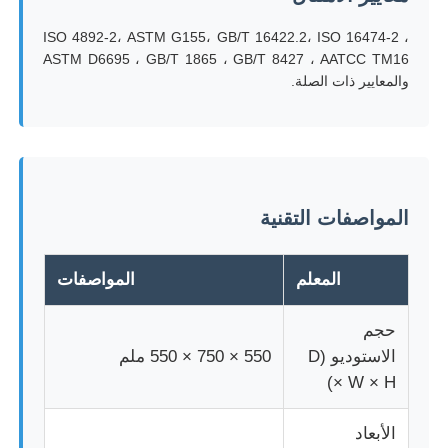
ISO 4892-2، ASTM G155، GB/T 16422.2، ISO 16474-2 ،
آلة اختبار التأثير
ASTM D6695 ، GB/T 1865 ، GB/T 8427 ، AATCC TM16
والمعايير ذات الصلة.
آلة اختبار الكشط
معدات اختبار المطاط
المواصفات التقنية
معدات اختبار الأحذية
المعلم
المواصفات
معدات اختبار مواد البناء
حجم
الاستوديو (D
550 × 750 × 550 ملم
معدات اختبار التعبئة
× W × H)
معدات اختبار اللاصق
الأبعاد