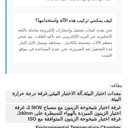
كيف يمكنني تركيب هذه الآلة واستخدامها؟
نحن نقدم كتيبات تشغيل وإشعارات إلكترونية شاملة باللغة
الإنجليزية عبر البريد الإلكتروني عند تأكيد الطلب. يتم شحن
معظم الآلات مجتمعة بالكامل - ببساطة توصيل كابل التيار
لبدء التشغيل.عند الضرورة، نحن نقدم المساعدة في موقع
التثبيت
بطاقة:
معدات اختبار البيئة,آلة الاختبار البيئي,غرفة درجة حرارة
البيئة
غرفة اختبار شيخوخة الزينون مع مصباح 2.5KW، غرفة
اختبار الزينون المبردة بالهواء للسيطرة على 340nm،
غرفة اختبار شيخوخة الزينون المتوافقة مع ISO
Environmental Temperature Chamber