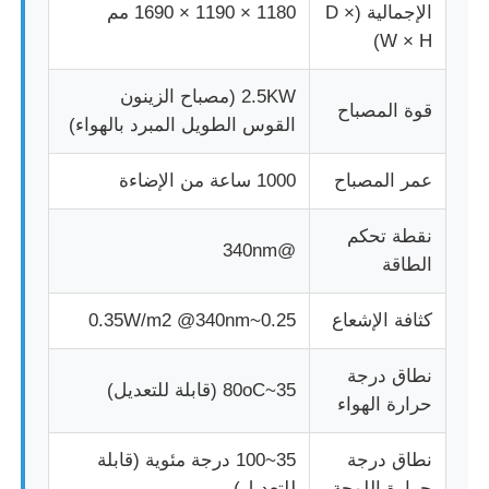
الإجمالية (D ×
1180 × 1190 × 1690 مم
W × H)
آلة اختبار النسيج
2.5KW (مصباح الزينون
قوة المصباح
جهاز التحكم بدرجة الحرارة والرطوبة
القوس الطويل المبرد بالهواء)
عمر المصباح
1000 ساعة من الإضاءة
اختبار القسوة
نقطة تحكم
@340nm
الطاقة
كثافة الإشعاع
0.25~0.35W/m2 @340nm
نطاق درجة
35~80oC (قابلة للتعديل)
حرارة الهواء
نطاق درجة
35~100 درجة مئوية (قابلة
حرارة اللوحة
للتعديل)