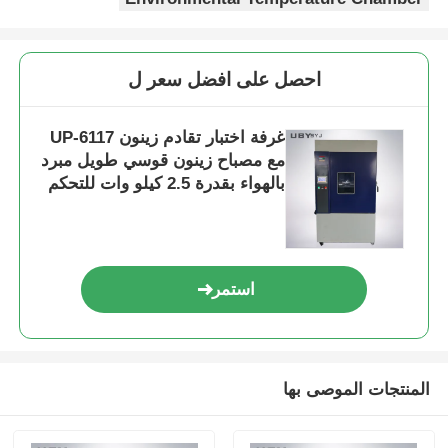
احصل على افضل سعر ل
غرفة اختبار تقادم زينون UP-6117
مع مصباح زينون قوسي طويل مبرد
بالهواء بقدرة 2.5 كيلو وات للتحكم
الدقيق في الإشعاع عند 340 نانومتر
متوافق مع معايير ISO وASTM
استمر
المنتجات الموصى بها