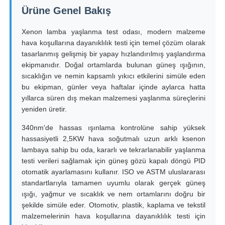
Ürüne Genel Bakış
Fabrika turu
Xenon lamba yaşlanma test odası, modern malzeme
hava koşullarına dayanıklılık testi için temel çözüm olarak
tasarlanmış gelişmiş bir yapay hızlandırılmış yaşlandırma
Kalite kontrol
ekipmanıdır. Doğal ortamlarda bulunan güneş ışığının,
sıcaklığın ve nemin kapsamlı yıkıcı etkilerini simüle eden
bu ekipman, günler veya haftalar içinde aylarca hatta
Bize ulaşın
yıllarca süren dış mekan malzemesi yaşlanma süreçlerini
yeniden üretir.
Teklif isteği
340nm'de hassas ışınlama kontrolüne sahip yüksek
hassasiyetli 2,5KW hava soğutmalı uzun arklı ksenon
lambaya sahip bu oda, kararlı ve tekrarlanabilir yaşlanma
Laboratuvar Test Cihazları
testi verileri sağlamak için güneş gözü kapalı döngü PID
otomatik ayarlamasını kullanır. ISO ve ASTM uluslararası
standartlarıyla tamamen uyumlu olarak gerçek güneş
Çevresel Test Odası
ışığı, yağmur ve sıcaklık ve nem ortamlarını doğru bir
şekilde simüle eder. Otomotiv, plastik, kaplama ve tekstil
malzemelerinin hava koşullarına dayanıklılık testi için
Evrensel test makinesi