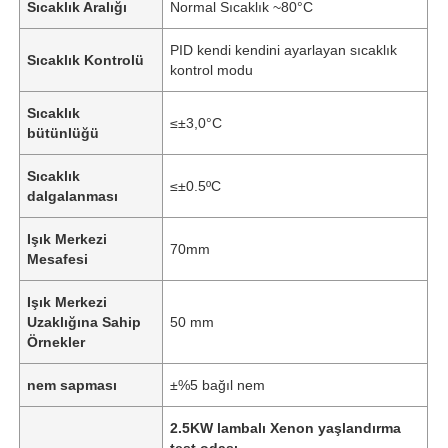
Sıcaklık Aralığı
Normal Sıcaklık ~80°C
PID kendi kendini ayarlayan sıcaklık
Sıcaklık Kontrolü
kontrol modu
Sıcaklık
≤±3,0°C
bütünlüğü
Sıcaklık
≤±0.5ºC
dalgalanması
Işık Merkezi
70mm
Mesafesi
Işık Merkezi
Uzaklığına Sahip
50 mm
Örnekler
nem sapması
±%5 bağıl nem
2.5KW lambalı Xenon yaşlandırma
test odası