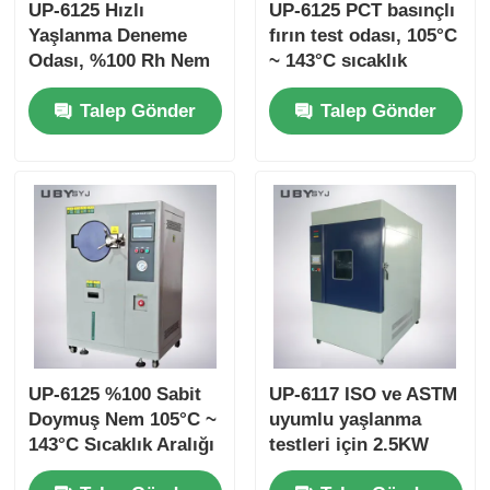
UP-6125 Hızlı
UP-6125 PCT basınçlı
Yaşlanma Deneme
fırın test odası, 105°C
Odası, %100 Rh Nem
~ 143°C sıcaklık
Arası, ± 0,5 °C
aralığı ve 0.05 ~
Talep Gönder
Talep Gönder
sıcaklık eşitliği ve
0.30MPa çalışma
Elektronik
basıncı için %100 RH
Endüstriyel Test için
sabit doymuş buhar
105 °C ~ + 135 °C
sıcaklık aralığı
UP-6125 %100 Sabit
UP-6117 ISO ve ASTM
Doymuş Nem 105°C ~
uyumlu yaşlanma
143°C Sıcaklık Aralığı
testleri için 2.5KW
ve 0.05~0.30MPa
hava soğutmalı uzun