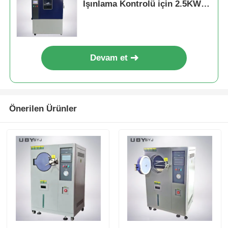
Işınlama Kontrolü için 2.5KW
Hava Soğutmalı Uzun Arklı
Xenon Lambalı ISO ve ASTM
Standartlarıyla Uyumlu
Devam et
Önerilen Ürünler