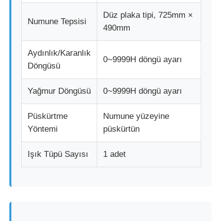
Düz plaka tipi, 725mm ×
Numune Tepsisi
490mm
Aydınlık/Karanlık
0~9999H döngü ayarı
Döngüsü
Yağmur Döngüsü
0~9999H döngü ayarı
Püskürtme
Numune yüzeyine
Yöntemi
püskürtün
Işık Tüpü Sayısı
1 adet