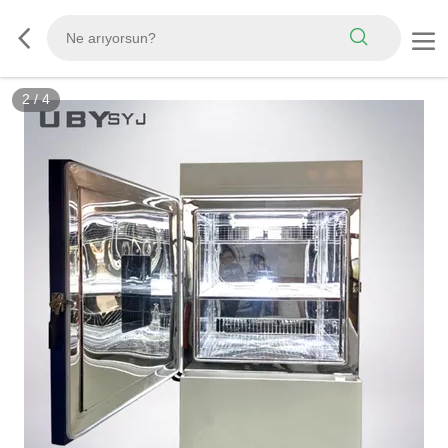
3
/
4