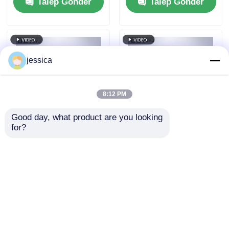
Talep Gönder
Talep Gönder
Çalışma Basıncına
yaylı xenon lambası
Sahip Hızlandırılmış
ile programlanabilir
Yaşlandırma Test
xenon ark test odası
Odası
jessica
8:12 PM
Good day, what product are you looking 
for?
PID kontrolü hızlı
UP-6111 Hızlı Sıcaklık
sıcaklık değişimi
Değişimi Deneme
odası, laboratuvar
Odası, 5oC/min ısıtıcı
testi için tekdüze
hızı, SUS#304
Talep Gönder
Talep Gönder
sıcaklık dağılımı ve
Paslanmaz Çelik ve
5oC/min ısıtıcı hızı
Programlanabilir PID
Kontrolü
Ana sayfa
Hakkımızda
Bize ulaşın
Desktop Site