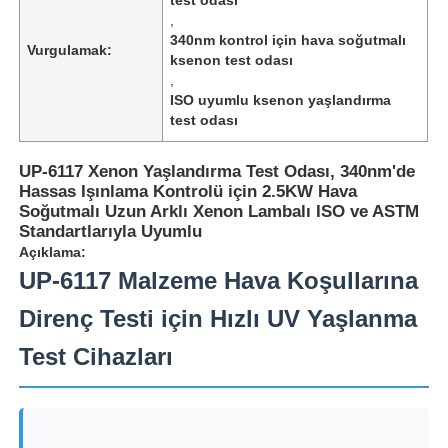
,
340nm kontrol için hava soğutmalı
Vurgulamak:
ksenon test odası
,
ISO uyumlu ksenon yaşlandırma
test odası
UP-6117 Xenon Yaşlandırma Test Odası, 340nm'de
Hassas Işınlama Kontrolü için 2.5KW Hava
Soğutmalı Uzun Arklı Xenon Lambalı ISO ve ASTM
Standartlarıyla Uyumlu
Açıklama:
UP-6117 Malzeme Hava Koşullarına
Direnç Testi için Hızlı UV Yaşlanma
Ana sayfa
Test Cihazları
Ürünler
Hakkımızda