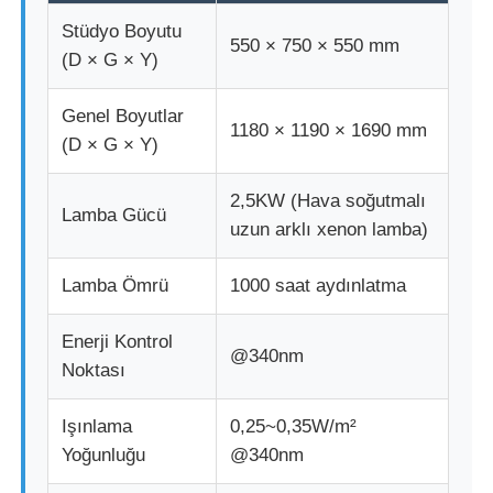
Stüdyo Boyutu
550 × 750 × 550 mm
kumaş test makinesi
(D × G × Y)
Genel Boyutlar
Sıcaklık ve Nem Kontrol Cihazı
1180 × 1190 × 1690 mm
(D × G × Y)
Sertlik denetleyicisi
2,5KW (Hava soğutmalı
Lamba Gücü
uzun arklı xenon lamba)
Lamba Ömrü
1000 saat aydınlatma
Enerji Kontrol
@340nm
Noktası
Işınlama
0,25~0,35W/m²
Yoğunluğu
@340nm