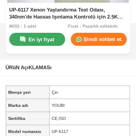
UP-6117 Xenon Yaşlandırma Test Odası,
340nm'de Hassas Işınlama Kontrolü için 2.5KW
Hava Soğutmalı Uzun Arklı Xenon Lambalı ISO
MOQ：1 adet
Fiyat：Pazarlık edilebilir
ve ASTM Standartlarıyla Uyumlu
Şimdi sohbet et.
En iyi fiyat
ÜRüN AçıKLAMASı
Menşe yeri
Çin
Marka adı
YOUBI
Sertifika
CE,ISO
Model numarası
UP-6117