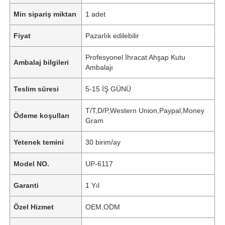
Min sipariş miktarı
1 adet
Fiyat
Pazarlık edilebilir
Profesyonel İhracat Ahşap Kutu
Ambalaj bilgileri
Ambalajı
Teslim süresi
5-15 İŞ GÜNÜ
T/T,D/P,Western Union,Paypal,Money
Ödeme koşulları
Gram
Yetenek temini
30 birim/ay
Model NO.
UP-6117
Garanti
1 Yıl
Özel Hizmet
OEM,ODM