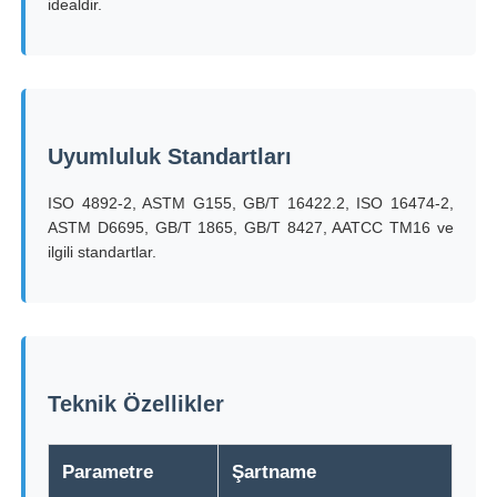
idealdir.
Darbe Test Cihazı
aşınma test makinesi
Uyumluluk Standartları
kauçuk test cihazları
ISO 4892-2, ASTM G155, GB/T 16422.2, ISO 16474-2,
ASTM D6695, GB/T 1865, GB/T 8427, AATCC TM16 ve
ilgili standartlar.
Ayakkabı Test Cihazları
İnşaat malzemeleri test ekipmanları
Teknik Özellikler
Ambalaj testi ekipmanları
Parametre
Şartname
Yapıştırıcı deneme ekipmanları