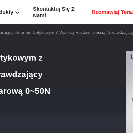
Skontaktuj Się Z
dukty
Rozmawiaj Tera
Nami
terujący Ekranem Dotykowym Z Wysoką Rozdzielczością, Sprawdzając
otykowym z
rawdzający
iarową 0~50N