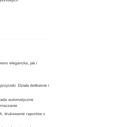
nylonowych.
wno elegancka, jak i
yciski. Działa delikatnie i
siada automatyczne
yznaczanie
h, drukowanie raportów z