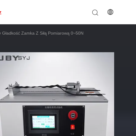
z
y Gładkość Zamka Z Siłą Pomiarową 0~50N