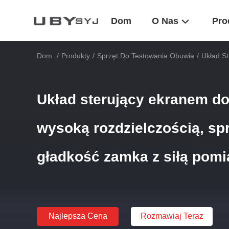
Dom
O Nas
Pro
Dom
/
Produkty
/
Sprzęt Do Testowania Obuwia
/
Układ S
Układ sterujący ekranem d
wysoką rozdzielczością, sp
gładkość zamka z siłą pom
Najlepsza Cena
Rozmawiaj Teraz