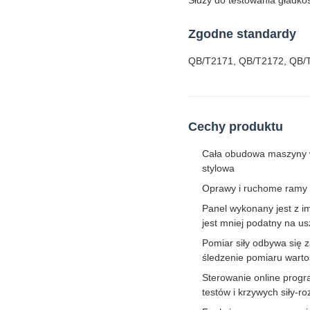
Służy do testowania gładko
Zgodne standardy
QB/T2171, QB/T2172, QB/
Cechy produktu
Cała obudowa maszyny wy
stylowa
Oprawy i ruchome ramy w
Panel wykonany jest z im
jest mniej podatny na u
Pomiar siły odbywa się 
śledzenie pomiaru wartoś
Sterowanie online progr
testów i krzywych siły-ro