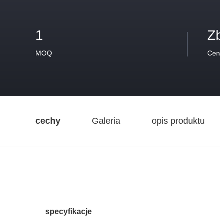
1
Z
MOQ
Cen
cechy
Galeria
opis produktu
specyfikacje