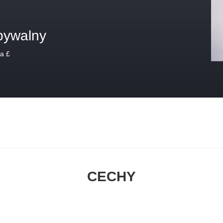
bywalny
a £
CECHY