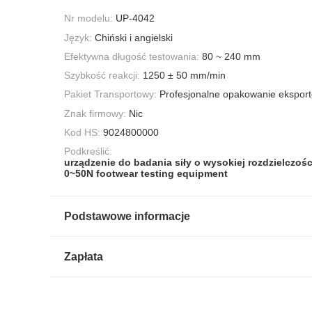
Nr modelu:
UP-4042
Język:
Chiński i angielski
Efektywna długość testowania:
80 ~ 240 mm
Szybkość reakcji:
1250 ± 50 mm/min
Pakiet Transportowy:
Profesjonalne opakowanie ekspor
Znak firmowy:
Nic
Kod HS:
9024800000
Podkreślić:
urządzenie do badania siły o wysokiej rozdzielczośc
0~50N footwear testing equipment
Podstawowe informacje
Zapłata