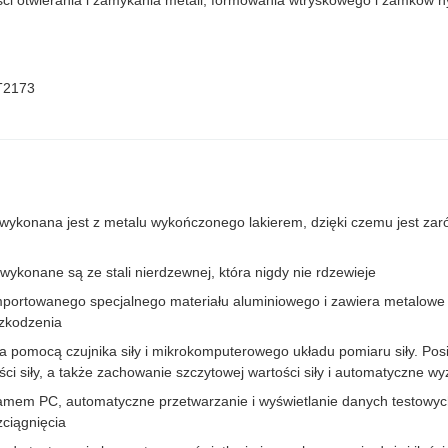
ści otwierania i zamykania metali, formowania wtryskowego i zamków 
T2173
konana jest z metalu wykończonego lakierem, dzięki czemu jest zaró
ykonane są ze stali nierdzewnej, która nigdy nie rdzewieje
portowanego specjalnego materiału aluminiowego i zawiera metalowe prz
szkodzenia
za pomocą czujnika siły i mikrokomputerowego układu pomiaru siły. Po
ci siły, a także zachowanie szczytowej wartości siły i automatyczne w
amem PC, automatyczne przetwarzanie i wyświetlanie danych testowyc
zciągnięcia