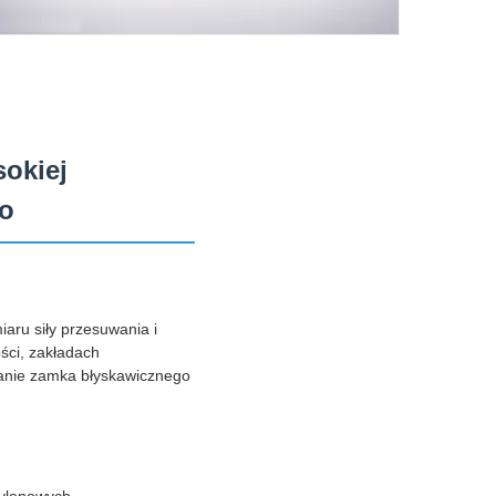
okiej
go
aru siły przesuwania i
ści, zakładach
ałanie zamka błyskawicznego