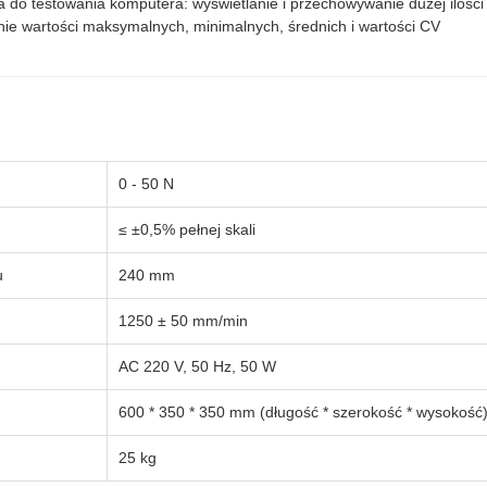
do testowania komputera: wyświetlanie i przechowywanie dużej ilości
ie wartości maksymalnych, minimalnych, średnich i wartości CV
0 - 50 N
≤ ±0,5% pełnej skali
u
240 mm
1250 ± 50 mm/min
AC 220 V, 50 Hz, 50 W
600 * 350 * 350 mm (długość * szerokość * wysokość
25 kg