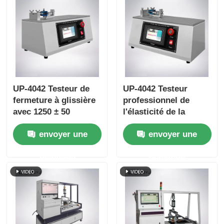
UP-4042 Testeur de
UP-4042 Testeur
fermeture à glissière
professionnel de
avec 1250 ± 50
l'élasticité de la
mm/min Vitesse
fermeture à glissière
envoyer une
envoyer une
0~50N Mesure de
avec vitesse d'essai
force et longueur
de 1250 ± 50 mm/min,
demande
demande
d'essai 80~240mm
portée de force de 0 à
50 N et support OEM
ODM