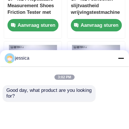
Measurement Shoes
slijtvastheid
Friction Tester met
wrijvingstestmachine
maximale druk van
conform ASTMF609
Aanvraag sturen
Aanvraag sturen
1000 N en
ASTMF2913 SATRA
testsnelheid van 500
TM144 met 1000N
mm/s
verticale druk en
500mm/s testsnelheid
jessica
3:02 PM
Good day, what product are you looking 
for?
PC-1400 Precise
PC-1400 PE-
Lamination Machine
lamineermachine met
met nauwkeurige
instelbare roldruk,
temperatuurregeling
thermische olie en
Aanvraag sturen
Aanvraag sturen
en aanpasbare
elektrische