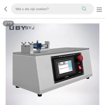
3
/
3