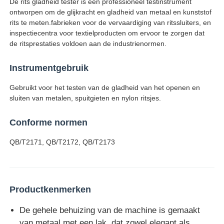
De rits gladheid tester is een professioneel testinstrument
ontworpen om de glijkracht en gladheid van metaal en kunststof
rits te meten.fabrieken voor de vervaardiging van ritssluiters, en
Fabrieksreis
inspectiecentra voor textielproducten om ervoor te zorgen dat
de ritsprestaties voldoen aan de industrienormen.
Kwaliteitscontrole
Instrumentgebruik
Gebruikt voor het testen van de gladheid van het openen en
Contacteer ons
sluiten van metalen, spuitgieten en nylon ritsjes.
Conforme normen
Vraag een offerte aan
QB/T2171, QB/T2172, QB/T2173
Laboratorium het Testen Materiaal
Milieutestkamer
Productkenmerken
De gehele behuizing van de machine is gemaakt
Universele testmachine
van metaal met een lak, dat zowel elegant als