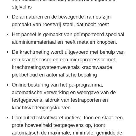
stijlvol is
Impact testmachine
De armaturen en de bewegende frames zijn
gemaakt van roestvrij staal, dat nooit roest
Het paneel is gemaakt van geïmporteerd speciaal
Schuring het testen Machine
aluminiummateriaal en heeft metalen knoppen.
De krachtmeting wordt uitgevoerd met behulp van
rubber het testen materiaal
een krachtsensor en een microprocessor met
krachtmetingsysteem.evenals krachtwaarde
Apparatuur voor het testen van schoenen
piekbehoud en automatische bepaling
Online besturing van het pc-programma,
automatische verwerking en weergave van de
Gebouwmaterialen-testapparatuur
testgegevens, afdruk van testrapporten en
krachtsverlengingskurven
Verpakkingstestapparatuur
Computertestsoftwarefuncties: Toon en slaat een
grote hoeveelheid testgegevens op, toont
Testapparatuur voor kleefstoffen
automatisch de maximale, minimale, gemiddelde