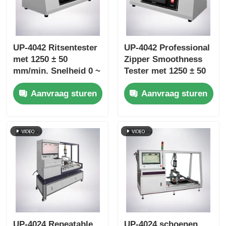
UP-4042 Ritsentester
UP-4042 Professional
met 1250 ± 50
Zipper Smoothness
mm/min. Snelheid 0 ~
Tester met 1250 ± 50
50N Krachtmeting en
mm/min Testsnelheid,
Aanvraag sturen
Aanvraag sturen
80 ~ 240 mm
0~50N Krachtbereik
testlengte
en OEM ODM Support
UP-4024 Repeatable
UP-4024 schoenen