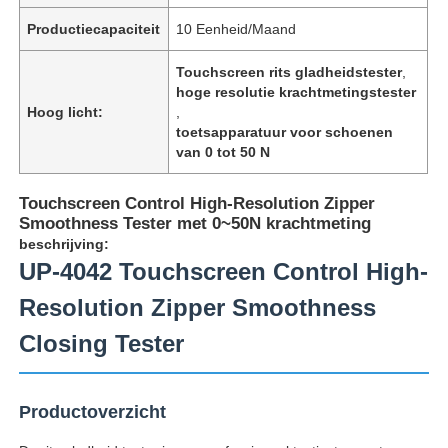
Productiecapaciteit
10 Eenheid/Maand
Touchscreen rits gladheidstester
,
hoge resolutie krachtmetingstester
Hoog licht:
,
toetsapparatuur voor schoenen
van 0 tot 50 N
Touchscreen Control High-Resolution Zipper
Smoothness Tester met 0~50N krachtmeting
beschrijving:
UP-4042 Touchscreen Control High-
Resolution Zipper Smoothness
Thuis
Closing Tester
Producten
Productoverzicht
Over ons