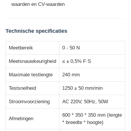
waarden en CV-waarden
stof testmachine
Technische specificaties
Temperatuur en Vochtigheidscontrolemechanisme
Meetbereik
0 - 50 N
hardheidsmeetapparaat
Meetsnauwkeurigheid
≤ ± 0,5% F·S
Maximale testlengte
240 mm
Testsnelheid
1250 ± 50 mm/min
Stroomvoorziening
AC 220V, 50Hz, 50W
600 * 350 * 350 mm (lengte
Afmetingen
* breedte * hoogte)