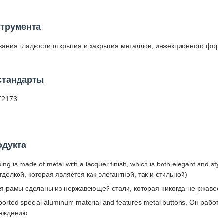
струмента
вания гладкости открытия и закрытия металлов, инжекционного ф
стандарты
T2173
одукта
ing is made of metal with a lacquer finish, which is both elegant and 
тделкой, которая является как элегантной, так и стильной)
я рамы сделаны из нержавеющей стали, которая никогда не ржавее
ported special aluminum material and features metal buttons. Он раб
реждению