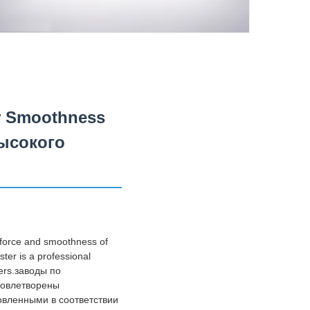
er Smoothness
высокого
g force and smoothness of
ster is a professional
pers.заводы по
довлетворены
овленными в соответствии