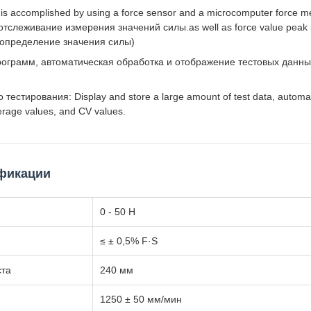
is accomplished by using a force sensor and a microcomputer force 
тслеживание измерения значений силы.as well as force value peak r
я определение значения силы)
ограмм, автоматическая обработка и отображение тестовых данных
естирования: Display and store a large amount of test data, automati
age values, and CV values.
ификации
0 - 50 Н
≤ ± 0,5% F·S
ста
240 мм
1250 ± 50 мм/мин