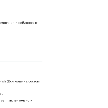
ормования и нейлоновых
stylish (Вся машина состоит
т.
отает чувствительно и