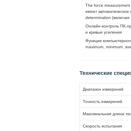
The force measurement 
имеет автоматическое о
determination (включа
Онлайн-контроль ПК-пр
и кривые усиления
Функции компьютерного т
maximum, minimum, aver
Технические спец
Диапазон измерений
Точность измерений
Максимальная длина те
Скорость испытания