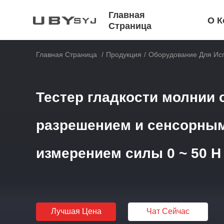
Главная
О К
Страница
Главная Страница
/
Продукция
/
Оборудование Для Ис
Тестер гладкости молнии 
разрешением и сенсорным
измерением силы 0 ~ 50 Н
Лучшая Цена
Чат Сейчас