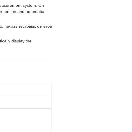
measurement system. Он
etention and automatic
, печать тестовых отчетов
cally display the