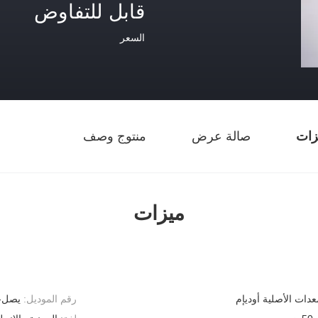
قابل للتفاوض
السعر
زات
صالة عرض
منتوج وصف
ميزات
عدات الأصلية أوديإم
رقم الموديل:
يصل-4042