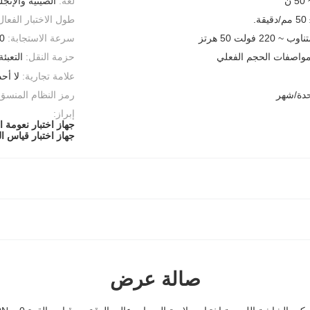
لغة:
الصينية والإنجل
طول الاختبار الفعال
 220 فولت 50 هرتز
سرعة الاستجابة:
1250
مواصفات الحجم الفعلي
حزمة النقل:
التعبئة
علامة تجارية:
لا أحد
رمز النظام المنسق
إبراز:
جهاز اختبار نعومة
جهاز اختبار قياس ال
صالة عرض