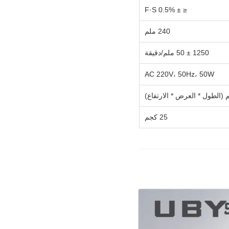
≤ ± 0.5% F·S
240 ملم
1250 ± 50 ملم/دقيقة
AC 220V، 50Hz، 50W
25 كجم