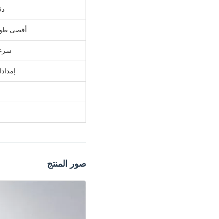
دق
أقصى طول 
سرعة
إمدادا
صور المنتج