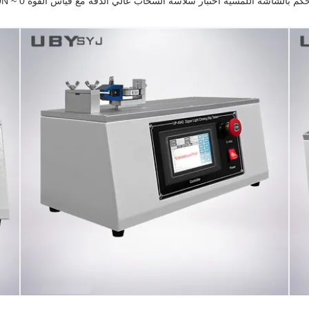
حكم بالشاشة اللمسية اختبار سلاسة السحاب عالي الدقة مع قياس القوة 0 ~ 50N