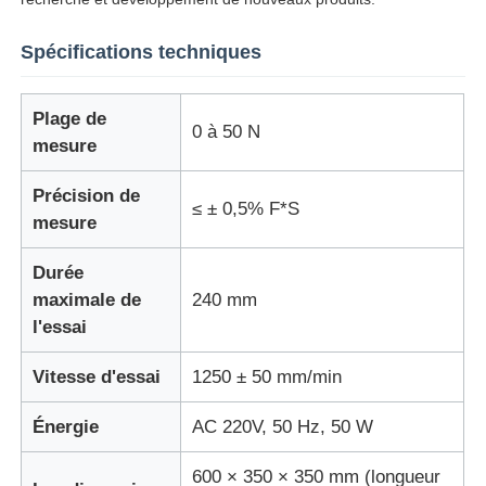
Spécifications techniques
Machine d'essai d'impact
Plage de
Machine d'essai d'abrasion
0 à 50 N
mesure
équipement d'essai en caoutchouc
Précision de
≤ ± 0,5% F*S
mesure
Équipement d'essai de chaussures
Durée
maximale de
240 mm
l'essai
Équipement d'essai des matériaux de construction
Vitesse d'essai
1250 ± 50 mm/min
Équipement d'essai des emballages
Énergie
AC 220V, 50 Hz, 50 W
Équipement d'essai des adhésifs
600 × 350 × 350 mm (longueur