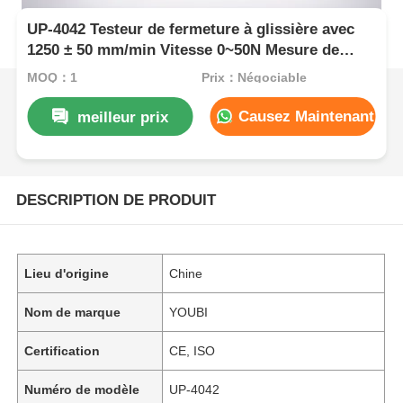
UP-4042 Testeur de fermeture à glissière avec
1250 ± 50 mm/min Vitesse 0~50N Mesure de
force et longueur d'essai 80~240mm
MOQ：1
Prix：Négociable
Causez Maintenant
meilleur prix
DESCRIPTION DE PRODUIT
Lieu d'origine
Chine
Nom de marque
YOUBI
Certification
CE, ISO
Numéro de modèle
UP-4042