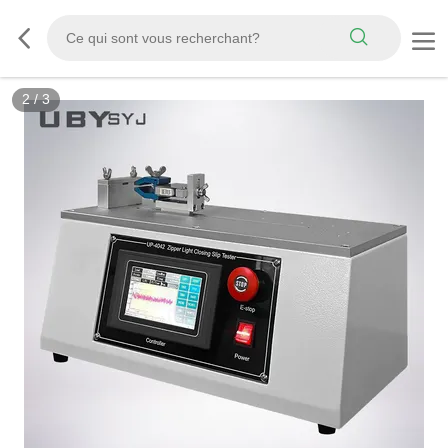
3
/
3