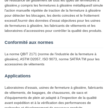
de résistance de glissement de tous les types de fermetures à
glissière,y compris les fermetures à glissière métalliquesIl simule
l'action manuelle répétée de traction de la fermeture à glissière
Visite d'usine
pour détecter les blocages, les dents coincées et le frottement
excessif,fournir des données d'essai objectives pour les usines
de fermetures à glissière, les fabricants de vêtements et les
Contrôle de la qualité
laboratoires d'accessoires pour contrôler la qualité des produits.
Conformité aux normes
Contact
La norme QB/T 2171 (norme de l'industrie de la fermeture à
glissière), ASTM D2057, ISO 9073, norme SATRA TM pour les
Demande de soumission
accessoires de vêtements
Équipement d'essai en laboratoire
Applications
Laboratoires d'essais, usines de fermeture à glissière, fabricants
Chambre d'essai environnemental
de vêtements, de bagages, de chaussures, de sacs et
d'équipements de plein air;adapté à l'inspection de la qualité
avant expédition et à la vérification des performances de
Machine de test universelle
recherche et développement de nouveaux produits.