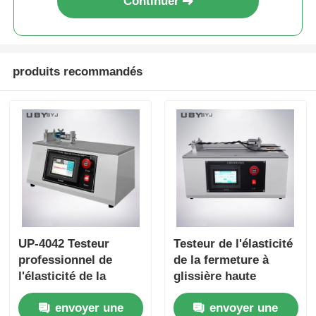
Continuer
produits recommandés
UP-4042 Testeur
Testeur de l'élasticité
professionnel de
de la fermeture à
l'élasticité de la
glissière haute
fermeture à glissière
résolution à écran
envoyer une
envoyer une
avec vitesse d'essai
tactile avec mesure