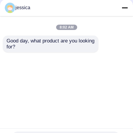
1 000 N et une vitesse
jessica
d'essai de 500 mm/s
8:02 AM
Good day, what product are you looking 
PC-1400 Machine de
Machine à plastifier
for?
stratification de
PC-1400 PE avec
précision avec
pression de rouleau
contrôle de
réglable, chauffage à
envoyer une
envoyer une
température précis et
l'huile thermique et
largeur
électrique et largeur
demande
demande
personnalisable pour
personnalisable
mousse EPE PE
Aperçu
Au sujet de nous
Contactez-nous
Desktop Site
Plan du site
Politique de confidentialité
Qualité
Équipement d'essai en laboratoire
Usine