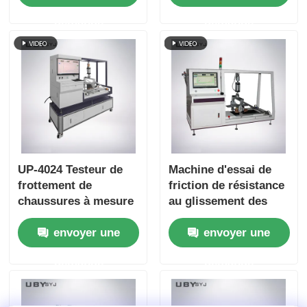
de 1250 ± 50 mm/min,
de la force de 0 à 50
demande
demande
portée de force de 0 à
N
50 N et support OEM
ODM
UP-4024 Testeur de
Machine d'essai de
frottement de
friction de résistance
chaussures à mesure
au glissement des
répétée avec une
chaussures UP-4024,
envoyer une
envoyer une
pression maximale de
conforme à la norme
1000 N et une vitesse
ASTMF609
demande
demande
d'essai de 500 mm/s
ASTMF2913 SATRA
TM144, avec une
pression verticale de