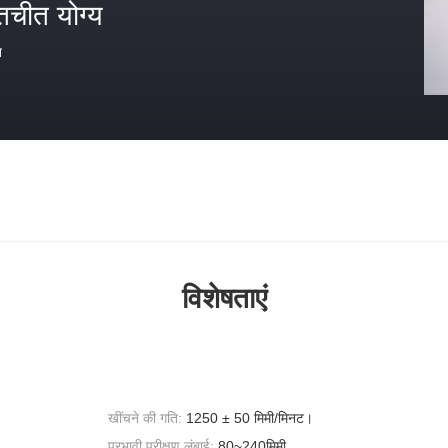
तचीत योग्य
त
विशेषताएं
खींचने की गति:
1250 ± 50 मिमी/मिनट।
प्रभावी परीक्षण लंबाई:
80~240मिमी