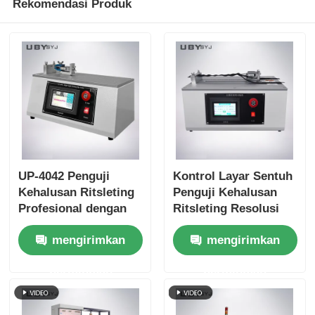
Rekomendasi Produk
UP-4042 Penguji
Kontrol Layar Sentuh
Kehalusan Ritsleting
Penguji Kehalusan
Profesional dengan
Ritsleting Resolusi
Kecepatan Pengujian
Tinggi dengan
mengirimkan
mengirimkan
1250 ± 50mm/Menit,
Pengukuran Gaya
Rentang Gaya 0~50N,
0~50N
permintaan
permintaan
dan Dukungan OEM
ODM