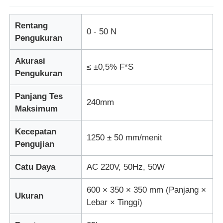
Rentang
Mesin Uji Dampak
0 - 50 N
Pengukuran
mesin pengujian abrasi
Akurasi
≤ ±0,5% F*S
Pengukuran
peralatan pengujian karet
Panjang Tes
240mm
Maksimum
Peralatan Pengujian Alas Kaki
Kecepatan
1250 ± 50 mm/menit
Pengujian
Peralatan pengujian bahan bangunan
Catu Daya
AC 220V, 50Hz, 50W
Peralatan pengujian kemasan
600 × 350 × 350 mm (Panjang ×
Ukuran
Lebar × Tinggi)
Peralatan pengujian perekat