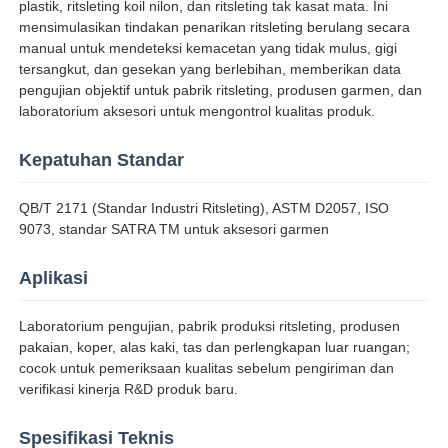
plastik, ritsleting koil nilon, dan ritsleting tak kasat mata. Ini
mensimulasikan tindakan penarikan ritsleting berulang secara
manual untuk mendeteksi kemacetan yang tidak mulus, gigi
Wisata pabrik
tersangkut, dan gesekan yang berlebihan, memberikan data
pengujian objektif untuk pabrik ritsleting, produsen garmen, dan
laboratorium aksesori untuk mengontrol kualitas produk.
Kontrol kualitas
Kepatuhan Standar
Hubungi kami
QB/T 2171 (Standar Industri Ritsleting), ASTM D2057, ISO
9073, standar SATRA TM untuk aksesori garmen
Quote request suatu
Aplikasi
Peralatan Pengujian Lab
Laboratorium pengujian, pabrik produksi ritsleting, produsen
pakaian, koper, alas kaki, tas dan perlengkapan luar ruangan;
cocok untuk pemeriksaan kualitas sebelum pengiriman dan
Ruang Uji Lingkungan
verifikasi kinerja R&D produk baru.
Spesifikasi Teknis
Mesin pengujian universal