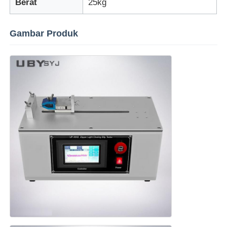
Berat
25kg
mesin uji kain
Gambar Produk
Pengontrol Suhu Dan Kelembapan
Penguji kekerasan