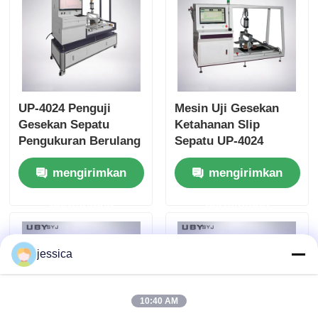
UP-4024 Penguji
Mesin Uji Gesekan
Gesekan Sepatu
Ketahanan Slip
Pengukuran Berulang
Sepatu UP-4024
dengan Tekanan
Sesuai Dengan
mengirimkan
mengirimkan
Maksimum 1000N dan
ASTMF609
Kecepatan Uji
ASTMF2913 SATRA
permintaan
permintaan
500mm/s
TM144 Menampilkan
Tekanan Vertikal
1000N dan Kecepatan
jessica
Uji 500mm/s
10:40 AM