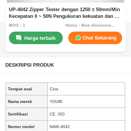
UP-4042 Zipper Tester dengan 1250 ± 50mm/Min
Kecepatan 0 ~ 50N Pengukuran kekuatan dan 80
~ 240mm Panjang pengujian
MOQ：1
Harga：Bisa dinegosiasikan
Chat Sekarang
Harga terbaik
DESKRIPSI PRODUK
Tempat asal
Cina
Nama merek
YOUBI
Sertifikasi
CE, ISO
Nomor model
NAIK-4042