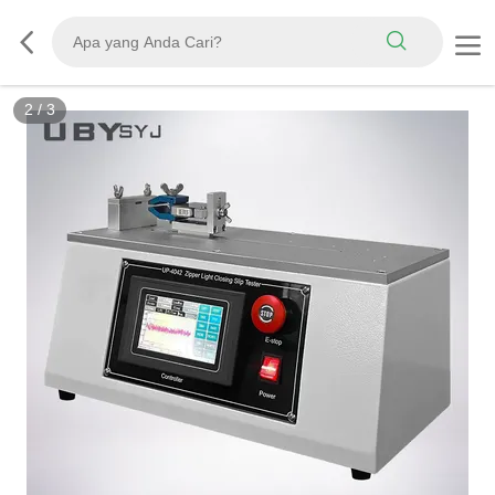
3
/
3