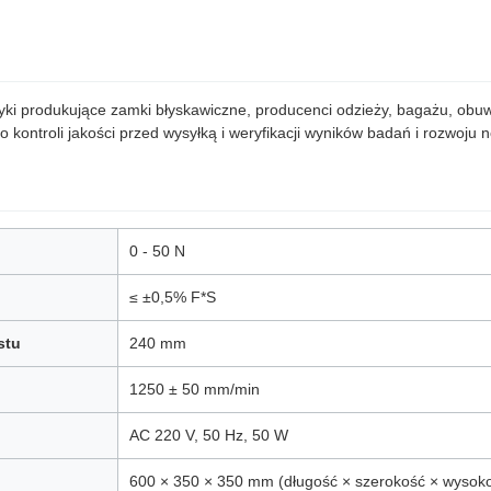
yki produkujące zamki błyskawiczne, producenci odzieży, bagażu, obuwi
 kontroli jakości przed wysyłką i weryfikacji wyników badań i rozwoju
0 - 50 N
≤ ±0,5% F*S
stu
240 mm
1250 ± 50 mm/min
AC 220 V, 50 Hz, 50 W
600 × 350 × 350 mm (długość × szerokość × wysok