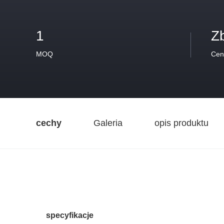
1
Z
MOQ
Cen
cechy
Galeria
opis produktu
specyfikacje