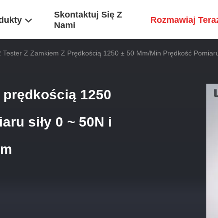
Skontaktuj Się Z
dukty
Rozmawiaj Tera
Nami
 Tester Z Zamkiem Z Prędkością 1250 ± 50 Mm/min Prędkość Pomiaru 
 prędkością 1250
ru siły 0 ~ 50N i
mm