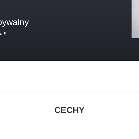
bywalny
a £
CECHY