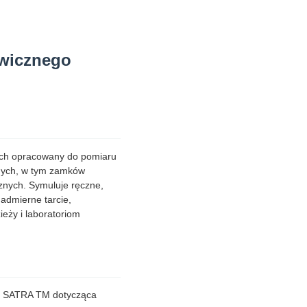
awicznego
nych opracowany do pomiaru
znych, w tym zamków
nych. Symuluje ręczne,
admierne tarcie,
eży i laboratoriom
a SATRA TM dotycząca