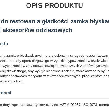
OPIS PRODUKTU
 do testowania gładkości zamka błysk
ci akcesoriów odzieżowych
uktu
ania zamków błyskawicznych to profesjonalny sprzęt do testów fizycz
ykania oraz siły oporu ślizgowego wszystkich typów zamków błyskawic
kowych, zamków z nylonową cewką i niewidocznych zamków błyskawicz
 błyskawicznego, aby wykryć niepłynne zacięcie, zablokowane zęby i n
 danych testowych fabrykom zamków błyskawicznych, producentom odzi
akości produktu.
rdami
a dotycząca zamków błyskawicznych), ASTM D2057, ISO 9073, norm