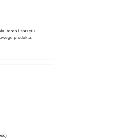
a, toreb i sprzętu
 nowego produktu.
ość)