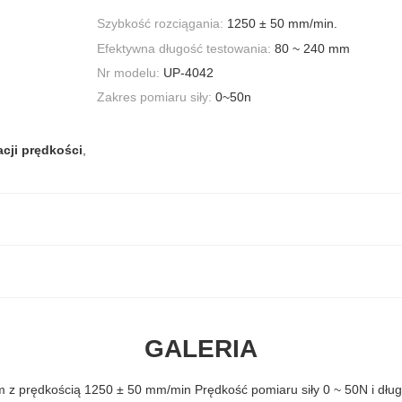
Szybkość rozciągania:
1250 ± 50 mm/min.
Efektywna długość testowania:
80 ~ 240 mm
Nr modelu:
UP-4042
Zakres pomiaru siły:
0~50n
cji prędkości
,
GALERIA
 z prędkością 1250 ± 50 mm/min Prędkość pomiaru siły 0 ~ 50N i dł