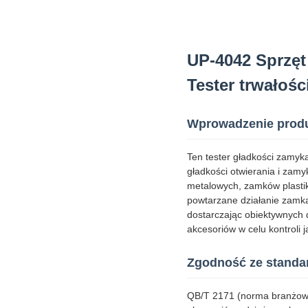
UP-4042 Sprzęt
Tester trwałoś
Wprowadzenie prod
Ten tester gładkości zamyk
gładkości otwierania i zam
metalowych, zamków plasti
powtarzane działanie zamka
dostarczając obiektywnych
akcesoriów w celu kontroli j
Zgodność ze standa
QB/T 2171 (norma branżow