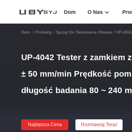
Dom
O Nas
Pro
Dom
/
Produkty
/
Sprzęt Do Testowania Obuwia
/
UP-4042
UP-4042 Tester z zamkiem z
± 50 mm/min Prędkość pomia
długość badania 80 ~ 240 
Najlepsza Cena
Rozmawiaj Teraz