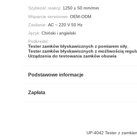
Szybkość reakcji:
1250 ± 50 mm/min
Wsparcie serwisowe:
OEM-ODM
Zasilanie:
AC ~ 220 V 50 Hz
Język:
Chiński i angielski
Podkreślić:
Tester zamków błyskawicznych z pomiarem siły
,
Tester zamków błyskawicznych z możliwością regula
Urządzenia do testowania zamków obuwia
Podstawowe informacje
Zapłata
UP-4042 Tester z zamkiem