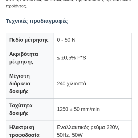
προϊόντος.
Μηχανή δοκιμής κρούσεων
Τεχνικές προδιαγραφές
Μηχανή δοκιμής γδαρσίματος
Πεδίο μέτρησης
0 - 50 N
Ακριβότητα
λαστιχένιος εξοπλισμός δοκιμής
≤ ±0,5% F*S
μέτρησης
Εξοπλισμός δοκιμής υποδημάτων
Μέγιστη
διάρκεια
240 χιλιοστά
δοκιμής
Εξοπλισμός δοκιμής δομικών υλικών
Ταχύτητα
1250 ± 50 mm/min
δοκιμής
Εξοπλισμός δοκιμής συσκευασίας
Ηλεκτρική
Εναλλακτικός ρεύμα 220V,
Εξοπλισμός δοκιμής συγκολλητικών
τροφοδοσία
50Hz, 50W