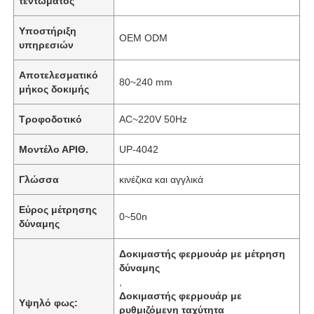
τεντώματος
Υποστήριξη
OEM ODM
υπηρεσιών
Αποτελεσματικό
80~240 mm
μήκος δοκιμής
Τροφοδοτικό
AC~220V 50Hz
Μοντέλο ΑΡΙΘ.
UP-4042
Γλώσσα
κινέζικα και αγγλικά
Εύρος μέτρησης
0~50n
δύναμης
Δοκιμαστής φερμουάρ με μέτρηση
δύναμης
,
Δοκιμαστής φερμουάρ με
Υψηλό φως:
ρυθμιζόμενη ταχύτητα