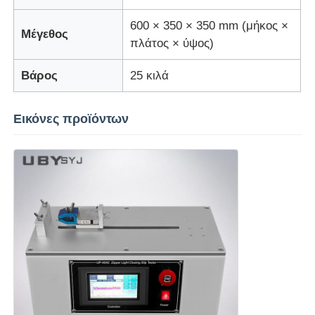
600 × 350 × 350 mm (μήκος ×
Μέγεθος
μηχανή δοκιμής υφασμάτων
πλάτος × ύψος)
Βάρος
25 κιλά
Ελεγκτής θερμοκρασίας και υγρασίας
Εικόνες προϊόντων
ελεγκτής σκληρότητας