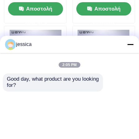
μέτρησης με μέγιστη
υποδημάτων UP-4024
Αποστολή
Αποστολή
πίεση 1000N και
συμβατή με την
ταχύτητα δοκιμής
ASTMF609
ερώτησης
ερώτησης
500mm/s
ASTMF2913 SATRA
TM144 με κάθετη
πίεση 1000N και
jessica
ταχύτητα δοκιμής
500mm/s
2:05 PM
Good day, what product are you looking 
for?
PC-1400 Μηχανή
PC-1400 Μηχανή
λεπτή επιφάνειας με
στρώσης PE με
ακριβή ρύθμιση
ρυθμιζόμενη πίεση
θερμοκρασίας και
κυλίνδρων, θερμικό
Αποστολή
Αποστολή
προσαρμόσιμο
λάδι και ηλεκτρική
πλάτος για EPE PE
θέρμανση και
ερώτησης
ερώτησης
αφρό
προσαρμόσιμο