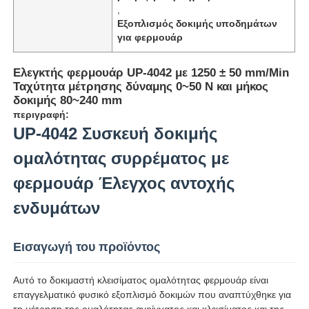
,
Εξοπλισμός δοκιμής υποδημάτων
για φερμουάρ
Ελεγκτής φερμουάρ UP-4042 με 1250 ± 50 mm/Min
Ταχύτητα μέτρησης δύναμης 0~50 N και μήκος
δοκιμής 80~240 mm
περιγραφή:
UP-4042 Συσκευή δοκιμής
ομαλότητας συρρέματος με
φερμουάρ Έλεγχος αντοχής
ενδυμάτων
Αρχική Σελίδα
Εισαγωγή του προϊόντος
Προϊόντα
Αυτό το δοκιμαστή κλεισίματος ομαλότητας φερμουάρ είναι
επαγγελματικό φυσικό εξοπλισμό δοκιμών που αναπτύχθηκε για
Σχετικά με εμάς
τη μέτρηση της ομαλότητας ανοίγματος και κλεισίματος και της