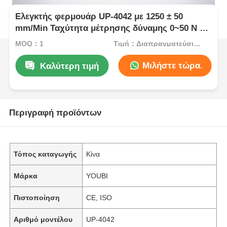
Ελεγκτής φερμουάρ UP-4042 με 1250 ± 50
mm/Min Ταχύτητα μέτρησης δύναμης 0~50 N και
μήκος δοκιμής 80~240 mm
MOQ：1
Τιμή：Διαπραγματεύσιμος
Μιλήστε τώρα.
Καλύτερη τιμή
Περιγραφή προϊόντων
Τόπος καταγωγής
Κίνα
Μάρκα
YOUBI
Πιστοποίηση
CE, ISO
Αριθμό μοντέλου
UP-4042