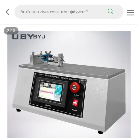
3
/
3