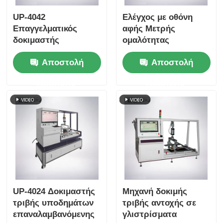
UP-4042
Ελέγχος με οθόνη
Επαγγελματικός
αφής Μετρής
δοκιμαστής
ομαλότητας
ομαλότητας
φερμουάρ υψηλής
Αποστολή
Αποστολή
φερμουάρ με
ανάλυσης με
ταχύτητα δοκιμής
μέτρηση δύναμης 0 ~
ερώτησης
ερώτησης
1250 ± 50 mm/min,
50N
εύρος ισχύος 0 ~ 50N
και υποστήριξη OEM
ODM
UP-4024 Δοκιμαστής
Μηχανή δοκιμής
τριβής υποδημάτων
τριβής αντοχής σε
επαναλαμβανόμενης
γλιστρίσματα