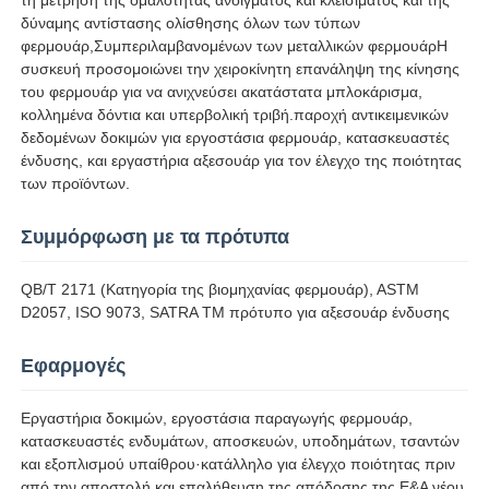
δύναμης αντίστασης ολίσθησης όλων των τύπων
φερμουάρ,Συμπεριλαμβανομένων των μεταλλικών φερμουάρΗ
Γύρος εργοστασίων
συσκευή προσομοιώνει την χειροκίνητη επανάληψη της κίνησης
του φερμουάρ για να ανιχνεύσει ακατάστατα μπλοκάρισμα,
κολλημένα δόντια και υπερβολική τριβή.παροχή αντικειμενικών
Ποιοτικός έλεγχος
δεδομένων δοκιμών για εργοστάσια φερμουάρ, κατασκευαστές
ένδυσης, και εργαστήρια αξεσουάρ για τον έλεγχο της ποιότητας
των προϊόντων.
επαφή
Συμμόρφωση με τα πρότυπα
Ζητήστε ένα απόσπασμα
QB/T 2171 (Κατηγορία της βιομηχανίας φερμουάρ), ASTM
D2057, ISO 9073, SATRA TM πρότυπο για αξεσουάρ ένδυσης
Εξοπλισμός δοκιμής εργαστηρίων
Εφαρμογές
Θάλαμος Περιβαλλοντικών Δοκιμών
Εργαστήρια δοκιμών, εργοστάσια παραγωγής φερμουάρ,
κατασκευαστές ενδυμάτων, αποσκευών, υποδημάτων, τσαντών
και εξοπλισμού υπαίθρου·κατάλληλο για έλεγχο ποιότητας πριν
Καθολική μηχανή δοκιμών
από την αποστολή και επαλήθευση της απόδοσης της Ε&Α νέου