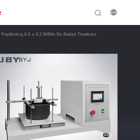
z
Prędkością 6,5 ± 0,2 M/min Do Badań Trwałości