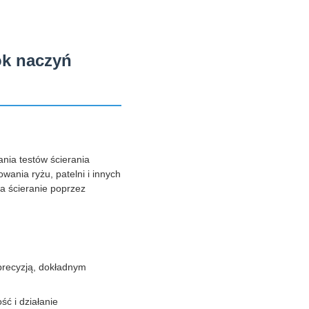
ok naczyń
nia testów ścierania
ania ryżu, patelni i innych
a ścieranie poprzez
precyzją, dokładnym
ć i działanie