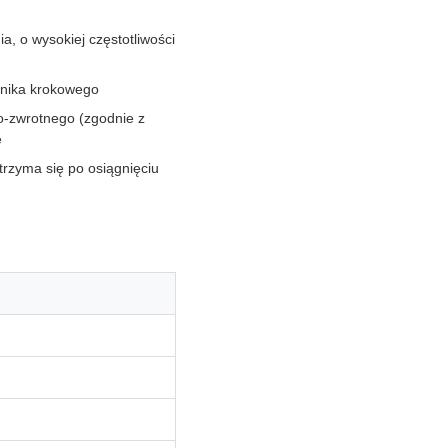
, o wysokiej częstotliwości
lnika krokowego
to-zwrotnego (zgodnie z
e
trzyma się po osiągnięciu