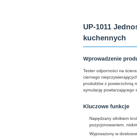
UP-1011 Jednos
kuchennych
Wprowadzenie prod
Tester odporności na ścier
ciernego nieprzywierającyc
produktów z powierzchnią m
symulację powtarzającego 
Kluczowe funkcje
Napędzany silnikiem kr
pozycjonowaniem, niskim
Wyposażony w dostosowa