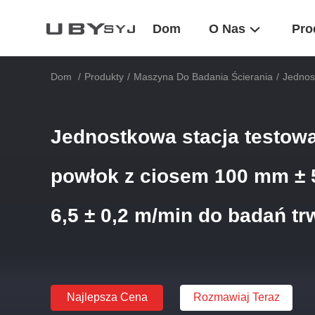
Dom
O Nas
Pro
Dom
/
Produkty
/
Maszyna Do Badania Ścierania
/
Jednos
Jednostkowa stacja testowa
powłok z ciosem 100 mm ± 
6,5 ± 0,2 m/min do badań tr
Najlepsza Cena
Rozmawiaj Teraz