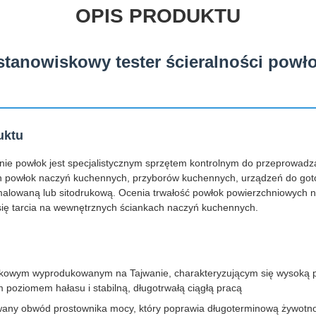
OPIS PRODUKTU
tanowiskowy tester ścieralności powł
uktu
anie powłok jest specjalistycznym sprzętem kontrolnym do przeprowadza
h powłok naczyń kuchennych, przyborów kuchennych, urządzeń do gotow
alowaną lub sitodrukową. Ocenia trwałość powłok powierzchniowych n
się tarcia na wewnętrznych ściankach naczyń kuchennych.
okowym wyprodukowanym na Tajwanie, charakteryzującym się wysoką 
 poziomem hałasu i stabilną, długotrwałą ciągłą pracą
ny obwód prostownika mocy, który poprawia długoterminową żywotnoś