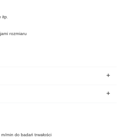
itp.
cjami rozmiaru
 m/min do badań trwałości