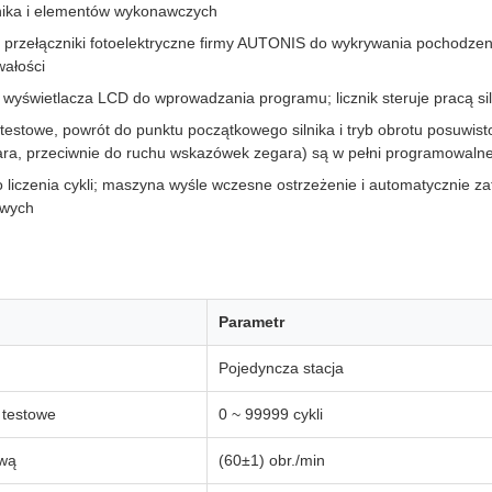
lnika i elementów wykonawczych
 przełączniki fotoelektryczne firmy AUTONIS do wykrywania pochodzenia
wałości
wyświetlacza LCD do wprowadzania programu; licznik steruje pracą si
 testowe, powrót do punktu początkowego silnika i tryb obrotu posuwis
a, przeciwnie do ruchu wskazówek zegara) są w pełni programowaln
iczenia cykli; maszyna wyśle ​​wczesne ostrzeżenie i automatycznie za
owych
Parametr
Pojedyncza stacja
 testowe
0 ~ 99999 cykli
ową
(60±1) obr./min