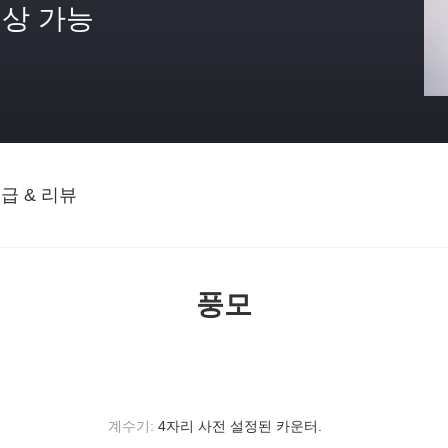
상 가능
격
급 & 리뷰
풍모
계수기:
4자리 사전 설정된 카운터.