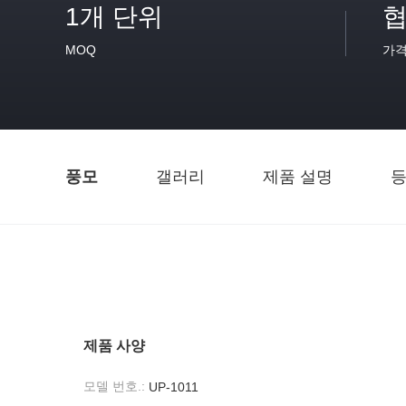
1개 단위
협
MOQ
가
풍모
갤러리
제품 설명
등
제품 사양
모델 번호.:
UP-1011